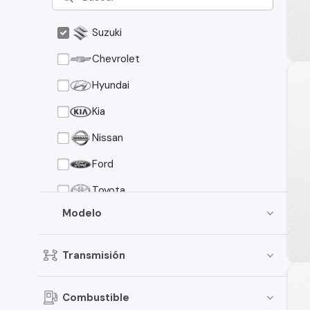
Suzuki
Chevrolet
Hyundai
Kia
Nissan
Ford
Toyota
Modelo
Peugeot
Mazda
Transmisión
Mitsubishi
Volkswagen
Combustible