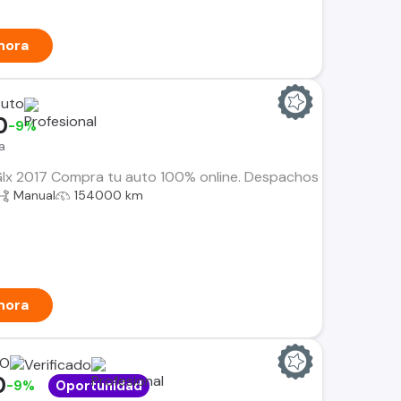
hora
Auto
0
-9%
a
x 2017 Compra tu auto 100% online. Despachos dentro de la RM 
Manual
154000 km
hora
RO
0
-9%
Oportunidad