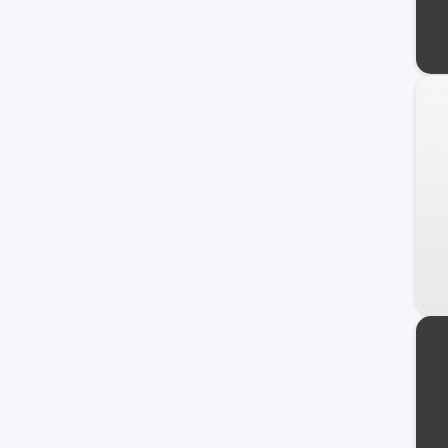
Jaecoo
Alfa Romeo
ZNA
DS
Tata
Cupra
Hafei
Lexus
Exeed
Infiniti
Maserati
Haima
Zotye