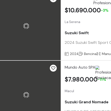
$10.690.000
-3%
La Serena
Suzuki Swift
2024 Suzuki Swift Sport G
2024
Bencina
Manu
Mundo Auto SPA
$7.980.000
-11%
Macul
Suzuki Grand Nomade