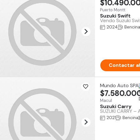
$10.490.0
Puerto Montt
Suzuki Swift
Vendo Suzuki Swif
2024
Bencin
Contactar a
Mundo Auto SPA
$7.580.00
Macul
Suzuki Carry
SUZUKI CARRY – A
2021
Bencina