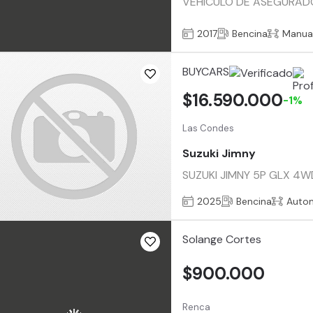
VEHICULO DE ASEGURADOR
2017
Bencina
Manua
BUYCARS
$16.590.000
-1%
Las Condes
Suzuki Jimny
SUZUKI JIMNY 5P GLX 4WD 
2025
Bencina
Auto
Solange Cortes
$900.000
Renca