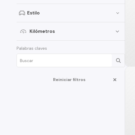
SsangYong
Estilo
Renault
Citroen
Kilómetros
Subaru
Palabras claves
Chery
Great Wall
Jeep
Reiniciar filtros
MG
Jac
Mercedes Benz
Changan
BMW