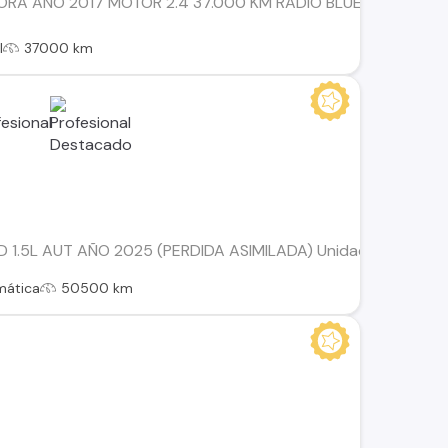
A AÑO 2017 MOTOR 2.4 37.000 KM RADIO BLUETHOOT ESPEJ
l
37000 km
1.5L AUT AÑO 2025 (PERDIDA ASIMILADA) Unidad con pérdida as
mática
50500 km