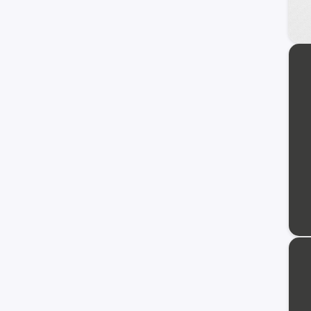
Fiat
Honda
Dodge
Mahindra
Audi
Maxus
Samsung
Volvo
Opel
Haval
Ram
Dongfeng