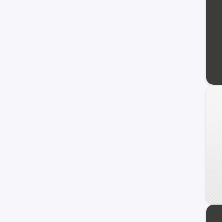
DFSK
Foton
Daewoo
Geely
Land Rover
Brilliance
Daihatsu
BAIC
JMC
Skoda
ZX Auto
Porsche