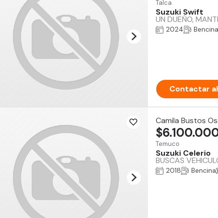
Talca
Suzuki Swift
UN DUEÑO, MANTE
2024
Bencin
Contactar a
Camila Bustos Os
$6.100.00
Temuco
Suzuki Celerio
BUSCAS VEHICUL
2018
Bencina