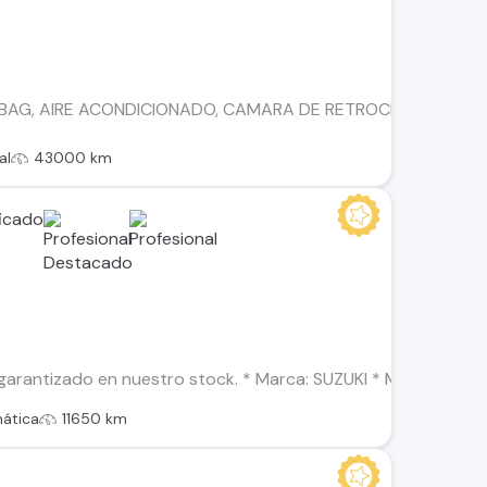
RBAG, AIRE ACONDICIONADO, CAMARA DE RETROCESO, LLANTA
al
43000 km
arantizado en nuestro stock. * Marca: SUZUKI * Modelo: SWIFT
ática
11650 km