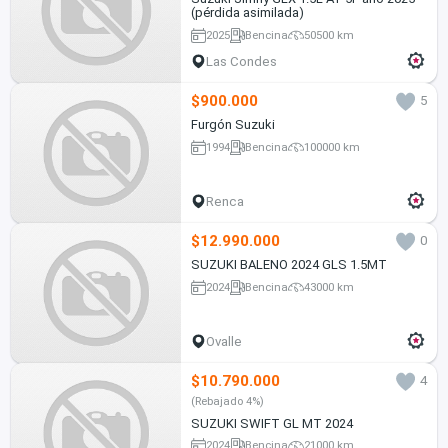
(pérdida asimilada)
2025
Bencina
50500 km
Las Condes
$900.000
5
Furgón Suzuki
1994
Bencina
100000 km
Renca
$12.990.000
0
SUZUKI BALENO 2024 GLS 1.5MT
2024
Bencina
43000 km
Ovalle
$10.790.000
4
(Rebajado 4%)
SUZUKI SWIFT GL MT 2024
2024
Bencina
21000 km