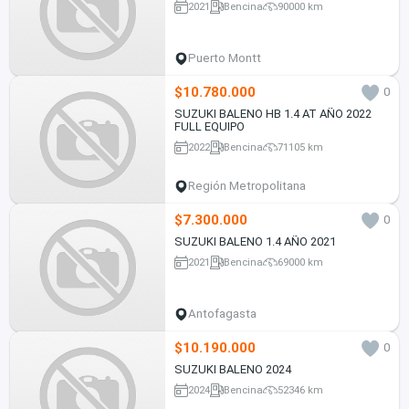
2021
Bencina
90000 km
Puerto Montt
$10.780.000
0
SUZUKI BALENO HB 1.4 AT AÑO 2022
FULL EQUIPO
2022
Bencina
71105 km
Región Metropolitana
$7.300.000
0
SUZUKI BALENO 1.4 AÑO 2021
2021
Bencina
69000 km
Antofagasta
$10.190.000
0
SUZUKI BALENO 2024
2024
Bencina
52346 km