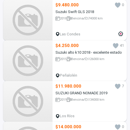
$9.480.000
0
Suzuki Swift GLS 2018
2018
Bencina
74000 km
Las Condes
$4.250.000
41
Suzuki alto k10 2018 - excelente estado
2015
Bencina
126000 km
Peñalolén
$11.980.000
7
SUZUKI GRAND NOMADE 2019
2019
Bencina
134000 km
Los Ríos
$14.000.000
0