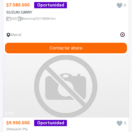
$7.580.000
Oportunidad
0
SUZUKI CARRY
2021
Bencina
118000 km
Macul
Contactar ahora
1/19
$9.990.000
Oportunidad
3
(Rebajado 9%)