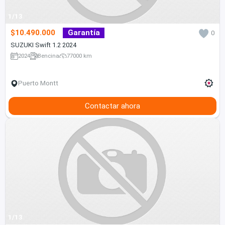
1/13
$10.490.000
Garantía
0
SUZUKI Swift 1.2 2024
2024
Bencina
77000 km
Puerto Montt
Contactar ahora
1/13