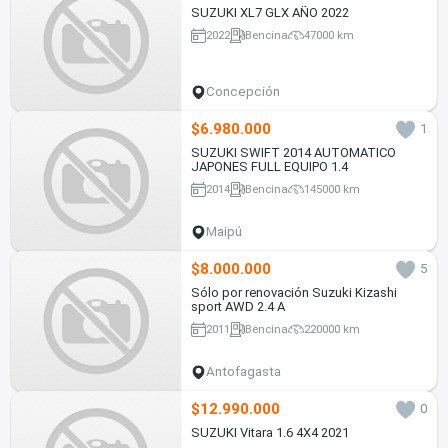
SUZUKI XL7 GLX AÑO 2022
2022
Bencina
47000 km
Concepción
$6.980.000
1
SUZUKI SWIFT 2014 AUTOMATICO
JAPONES FULL EQUIPO 1.4
2014
Bencina
145000 km
Maipú
$8.000.000
5
Sólo por renovación Suzuki Kizashi
sport AWD 2.4 A
2011
Bencina
220000 km
Antofagasta
$12.990.000
0
SUZUKI Vitara 1.6 4X4 2021