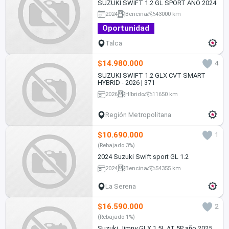
SUZUKI SWIFT 1.2 GL SPORT AÑO 2024
2024
Bencina
43000 km
Oportunidad
Talca
$14.980.000
4
SUZUKI SWIFT 1.2 GLX CVT SMART
HYBRID - 2026 | 371
2026
Híbrido
11650 km
Región Metropolitana
$10.690.000
1
(Rebajado 3%)
2024 Suzuki Swift sport GL 1.2
2024
Bencina
54355 km
La Serena
$16.590.000
2
(Rebajado 1%)
Suzuki Jimny GLX 1.5L AT 5P año 2025