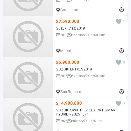
Coquimbo
$7.690.000
1
Suzuki Ciaz 2019
2019
Bencina
146000 km
Macul
$6.980.000
0
SUZUKI ERTIGA 2018
2018
Bencina
146000 km
San Bernardo
$14.980.000
3
SUZUKI SWIFT 1.2 GLX CVT SMART
HYBRID - 2026 | 371
2026
Híbrido
11650 km