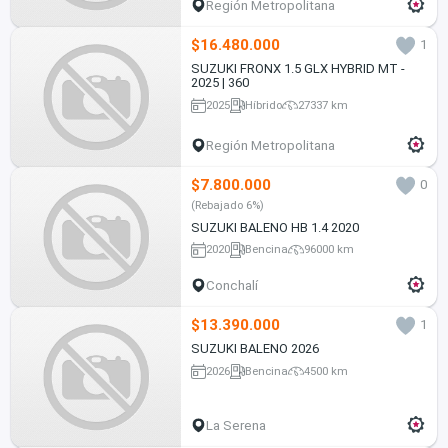
Región Metropolitana
$16.480.000
1
SUZUKI FRONX 1.5 GLX HYBRID MT -
2025 | 360
2025
Híbrido
27337 km
Región Metropolitana
$7.800.000
0
(Rebajado 6%)
SUZUKI BALENO HB 1.4 2020
2020
Bencina
96000 km
Conchalí
$13.390.000
1
SUZUKI BALENO 2026
2026
Bencina
4500 km
La Serena