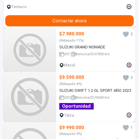
Temuco
Contactar ahora
$7.980.000
3
(Rebajado 11%)
SUZUKI GRAND NOMADE
2017
Bencina
37000 km
Macul
$9.590.000
3
(Rebajado 4%)
SUZUKI SWIFT 1.2 GL SPORT AÑO 2023
2023
Bencina
76600 km
Oportunidad
Talca
$9.990.000
1
(Rebajado 9%)