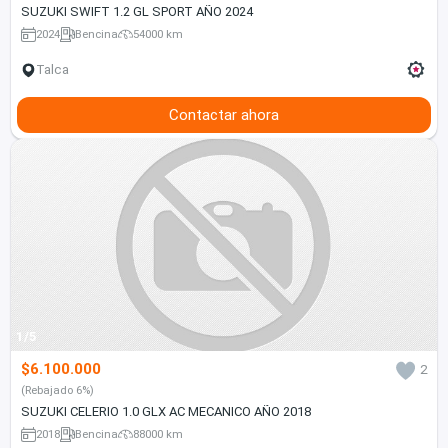
SUZUKI SWIFT 1.2 GL SPORT AÑO 2024
2024
Bencina
54000 km
Talca
Contactar ahora
1/5
$6.100.000
2
(Rebajado 6%)
SUZUKI CELERIO 1.0 GLX AC MECANICO AÑO 2018
2018
Bencina
88000 km