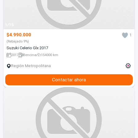
1/15
$4.990.000
1
(Rebajado 9%)
Suzuki Celerio Glx 2017
2017
Bencina
154000 km
Región Metropolitana
Contactar ahora