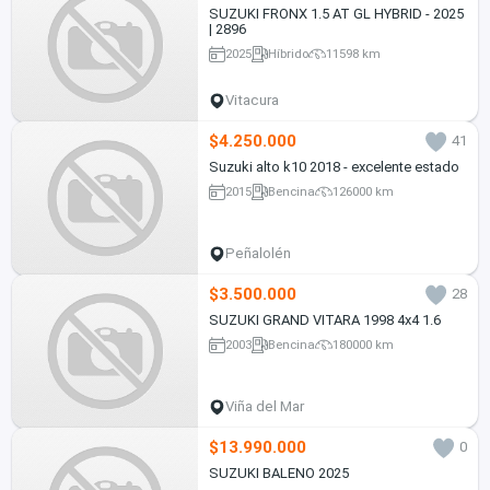
SUZUKI FRONX 1.5 AT GL HYBRID - 2025
| 2896
2025
Híbrido
11598 km
Vitacura
$4.250.000
41
Suzuki alto k10 2018 - excelente estado
2015
Bencina
126000 km
Peñalolén
$3.500.000
28
SUZUKI GRAND VITARA 1998 4x4 1.6
2003
Bencina
180000 km
Viña del Mar
$13.990.000
0
SUZUKI BALENO 2025