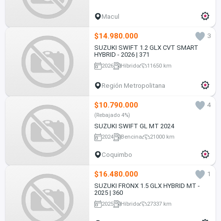
Macul
$14.980.000
3
SUZUKI SWIFT 1.2 GLX CVT SMART
HYBRID - 2026 | 371
2026
Híbrido
11650 km
Región Metropolitana
$10.790.000
4
(Rebajado 4%)
SUZUKI SWIFT GL MT 2024
2024
Bencina
21000 km
Coquimbo
$16.480.000
1
SUZUKI FRONX 1.5 GLX HYBRID MT -
2025 | 360
2025
Híbrido
27337 km