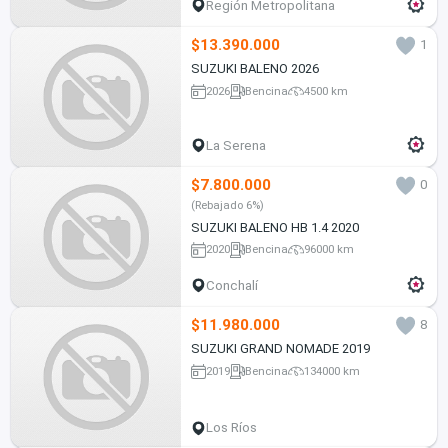
Región Metropolitana
$13.390.000
1
SUZUKI BALENO 2026
2026
Bencina
4500 km
La Serena
$7.800.000
0
(Rebajado 6%)
SUZUKI BALENO HB 1.4 2020
2020
Bencina
96000 km
Conchalí
$11.980.000
8
SUZUKI GRAND NOMADE 2019
2019
Bencina
134000 km
Los Ríos