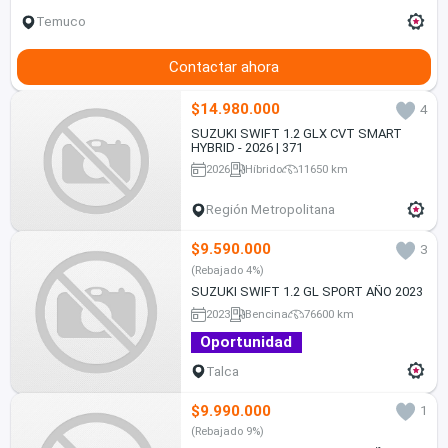
Temuco
Contactar ahora
$14.980.000
4
SUZUKI SWIFT 1.2 GLX CVT SMART
HYBRID - 2026 | 371
2026
Híbrido
11650 km
Región Metropolitana
$9.590.000
3
(Rebajado 4%)
SUZUKI SWIFT 1.2 GL SPORT AÑO 2023
2023
Bencina
76600 km
Oportunidad
Talca
$9.990.000
1
(Rebajado 9%)