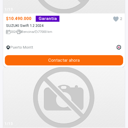
1/13
$10.490.000
Garantía
2
SUZUKI Swift 1.2 2024
2024
Bencina
77000 km
Puerto Montt
Contactar ahora
1/13