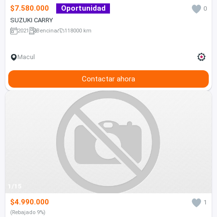
$7.580.000
Oportunidad
0
SUZUKI CARRY
2021
Bencina
118000 km
Macul
Contactar ahora
1/15
$4.990.000
1
(Rebajado 9%)