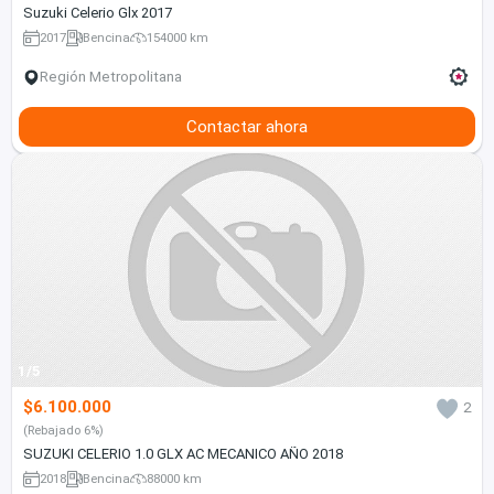
Suzuki Celerio Glx 2017
2017
Bencina
154000 km
Región Metropolitana
Contactar ahora
1/5
$6.100.000
2
(Rebajado 6%)
SUZUKI CELERIO 1.0 GLX AC MECANICO AÑO 2018
2018
Bencina
88000 km