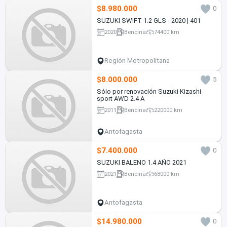
$8.980.000
0
SUZUKI SWIFT 1.2 GLS - 2020 | 401
2020
Bencina
74400 km
Región Metropolitana
$8.000.000
5
Sólo por renovación Suzuki Kizashi
sport AWD 2.4 A
2011
Bencina
220000 km
Antofagasta
$7.400.000
0
SUZUKI BALENO 1.4 AÑO 2021
2021
Bencina
68000 km
Antofagasta
$14.980.000
0