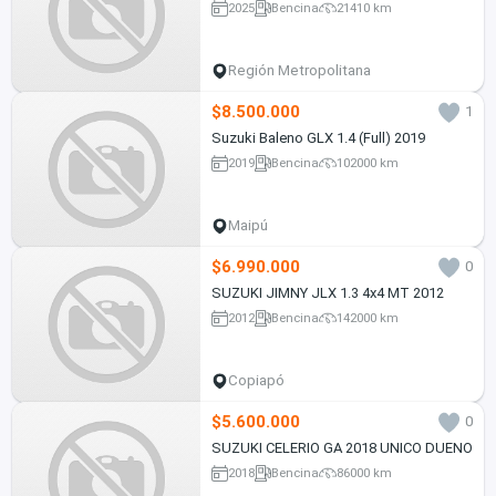
2025
Bencina
21410 km
Región Metropolitana
$8.500.000
1
Suzuki Baleno GLX 1.4 (Full) 2019
2019
Bencina
102000 km
Maipú
$6.990.000
0
SUZUKI JIMNY JLX 1.3 4x4 MT 2012
2012
Bencina
142000 km
Copiapó
$5.600.000
0
SUZUKI CELERIO GA 2018 UNICO DUENO
2018
Bencina
86000 km