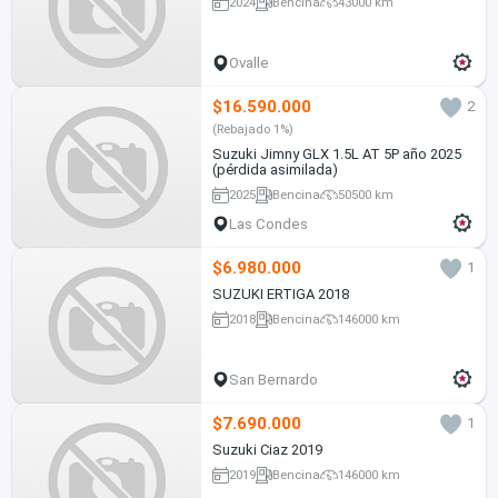
2024
Bencina
43000 km
Ovalle
$16.590.000
2
(Rebajado 1%)
Suzuki Jimny GLX 1.5L AT 5P año 2025
(pérdida asimilada)
2025
Bencina
50500 km
Las Condes
$6.980.000
1
SUZUKI ERTIGA 2018
2018
Bencina
146000 km
San Bernardo
$7.690.000
1
Suzuki Ciaz 2019
2019
Bencina
146000 km