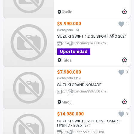
Ovalle
$9.990.000
1
(Rebajado 9%)
SUZUKI SWIFT 1.2 GL SPORT AÑO 2024
2024
Bencina
43000 km
Oportunidad
Talca
$7.980.000
3
(Rebajado 11%)
SUZUKI GRAND NOMADE
2017
Bencina
37000 km
Macul
$14.980.000
3
SUZUKI SWIFT 1.2 GLX CVT SMART
HYBRID - 2026 | 371
2026
Híbrido
11650 km