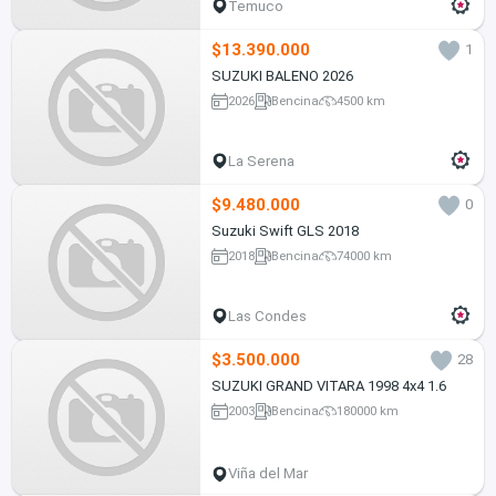
Temuco
$13.390.000
1
SUZUKI BALENO 2026
2026
Bencina
4500 km
La Serena
$9.480.000
0
Suzuki Swift GLS 2018
2018
Bencina
74000 km
Las Condes
$3.500.000
28
SUZUKI GRAND VITARA 1998 4x4 1.6
2003
Bencina
180000 km
Viña del Mar