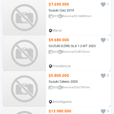
$7.690.000
1
Suzuki Ciaz 2019
2019
Bencina
146000 km
Macul
$9.680.000
1
SUZUKI DZIRE GLX 1.2 MT 2023
2023
Bencina
38150 km
Providencia
$5.800.000
2
Suzuki Celerio 2020
2020
Bencina
67700 km
Antofagasta
$13.980.000
3