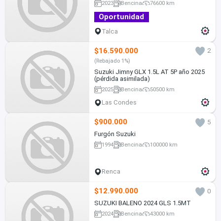
2023
Bencina
76600 km
Oportunidad
Talca
$16.590.000
2
(Rebajado 1%)
Suzuki Jimny GLX 1.5L AT 5P año 2025
(pérdida asimilada)
2025
Bencina
50500 km
Las Condes
$900.000
5
Furgón Suzuki
1994
Bencina
100000 km
Renca
$12.990.000
0
SUZUKI BALENO 2024 GLS 1.5MT
2024
Bencina
43000 km