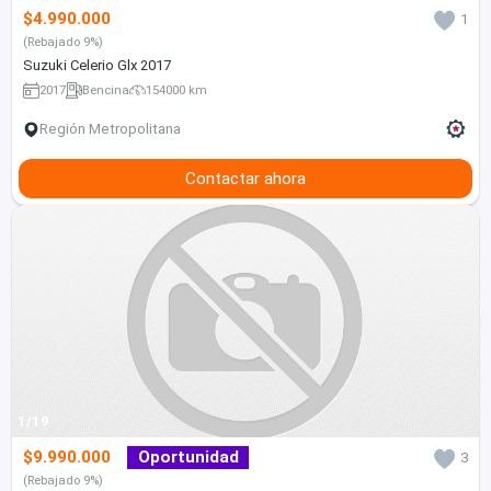
$4.990.000
1
(Rebajado 9%)
Suzuki Celerio Glx 2017
2017
Bencina
154000 km
Región Metropolitana
Contactar ahora
1/19
$9.990.000
Oportunidad
3
(Rebajado 9%)