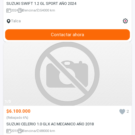
SUZUKI SWIFT 1.2 GL SPORT AÑO 2024
2024
Bencina
54000 km
Talca
Contactar ahora
1/5
$6.100.000
2
(Rebajado 6%)
SUZUKI CELERIO 1.0 GLX AC MECANICO AÑO 2018
2018
Bencina
88000 km