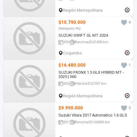
Región Metropolitana
$10.790.000
4
(Rebajado 4%)
SUZUKI SWIFT GL MT 2024
2024
Bencina
21000 km
Coquimbo
$16.480.000
1
SUZUKI FRONX 1.5 GLX HYBRID MT -
2025 | 360
2025
Híbrido
27337 km
Región Metropolitana
$9.990.000
3
Suzuki Vitara 2017 Automatico 1.6 GLS
2017
Bencina
160000 km