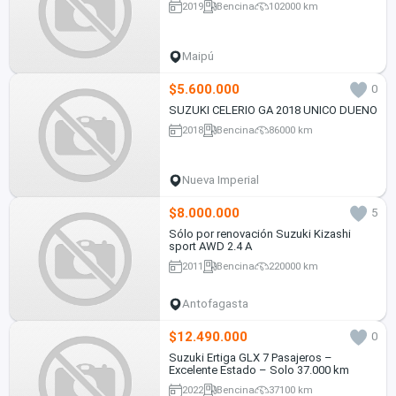
2019
Bencina
102000 km
Maipú
$5.600.000
0
SUZUKI CELERIO GA 2018 UNICO DUENO
2018
Bencina
86000 km
Nueva Imperial
$8.000.000
5
Sólo por renovación Suzuki Kizashi
sport AWD 2.4 A
2011
Bencina
220000 km
Antofagasta
$12.490.000
0
Suzuki Ertiga GLX 7 Pasajeros –
Excelente Estado – Solo 37.000 km
2022
Bencina
37100 km