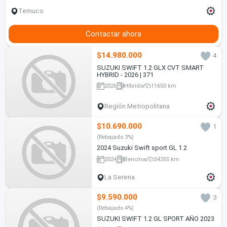
Temuco
Contactar ahora
$14.980.000
4
SUZUKI SWIFT 1.2 GLX CVT SMART
HYBRID - 2026 | 371
2026
Híbrido
11650 km
Región Metropolitana
$10.690.000
1
(Rebajado 3%)
2024 Suzuki Swift sport GL 1.2
2024
Bencina
54355 km
La Serena
$9.590.000
3
(Rebajado 4%)
SUZUKI SWIFT 1.2 GL SPORT AÑO 2023