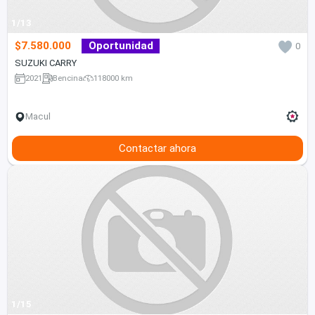
1/13
$7.580.000
Oportunidad
0
SUZUKI CARRY
2021
Bencina
118000 km
Macul
Contactar ahora
1/15