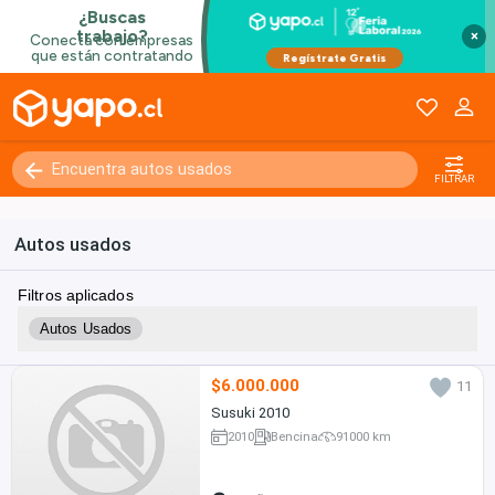
×
FILTRAR
Autos usados
Filtros aplicados
Autos Usados
$6.000.000
11
Susuki 2010
2010
Bencina
91000 km