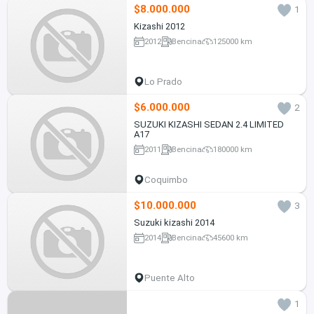
$8.000.000
1
Kizashi 2012
2012
Bencina
125000 km
Lo Prado
$6.000.000
2
SUZUKI KIZASHI SEDAN 2.4 LIMITED
A17
2011
Bencina
180000 km
Coquimbo
$10.000.000
3
Suzuki kizashi 2014
2014
Bencina
45600 km
Puente Alto
1