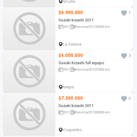
Vicuña
$6.900.000
1
Suzuki kizashi 2011
2011
Bencina
126000 km
La Serena
$6.000.000
3
Susuki Kizashi full equipo
2011
Bencina
197000 km
Maipú
$7.300.000
0
Suzuki kizashi 2011
2011
Bencina
180000 km
Coquimbo