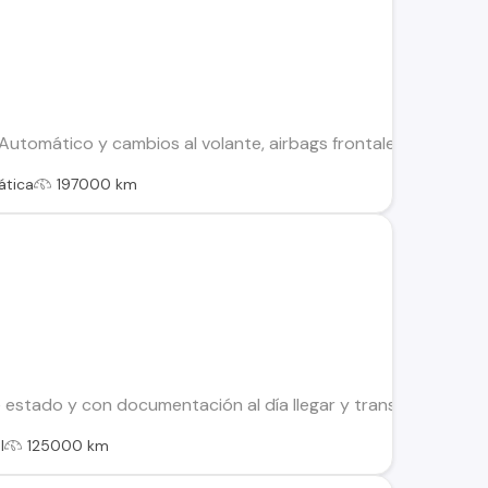
o. Automático y cambios al volante, airbags frontales y lateral
tica
197000 km
 estado y con documentación al día llegar y transferir. Radio 
l
125000 km