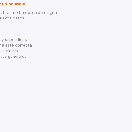
gún anuncio.
citada no ha obtenido ningún
nuevos datos
y especificas
ía este correcta.
as claves.
ves generales.