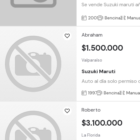
Se vende Suzuki maruti añ
2001
Bencina
Manua
Abraham
$1.500.000
Valparaíso
Suzuki Maruti
Auto al día solo permiso 
1997
Bencina
Manua
Roberto
$3.100.000
La Florida