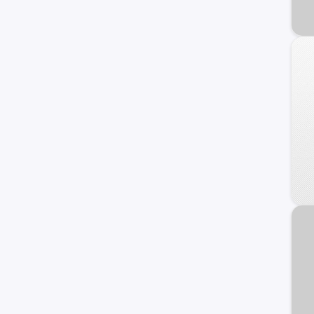
S-Cross
Samurai
Carry
Wagon R+
XL-7