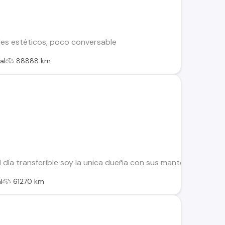
alles estéticos, poco conversable
al
88888 km
n al día transferible soy la unica dueña con sus mantencion
l
61270 km