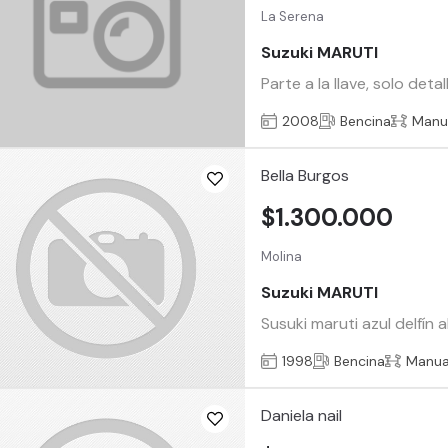
La Serena
Suzuki MARUTI
Parte a la llave, solo det
2008
Bencina
Manu
Bella Burgos
$1.300.000
Molina
Suzuki MARUTI
Susuki maruti azul delfí
1998
Bencina
Manua
Daniela nail