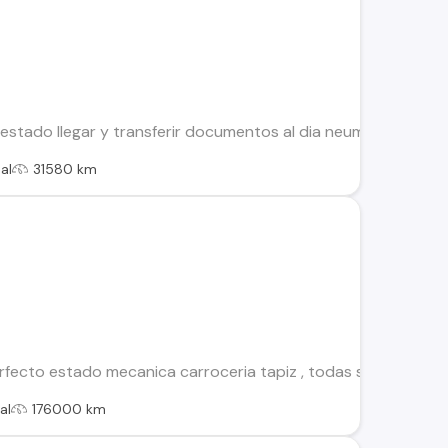
 estado llegar y transferir documentos al dia neumáticos nu
al
31580 km
rfecto estado mecanica carroceria tapiz , todas sus mantenc
al
176000 km