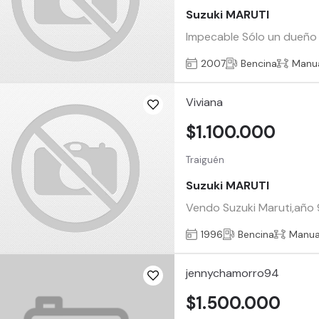
Suzuki MARUTI
Impecable Sólo un dueño 
2007
Bencina
Manu
Viviana
$1.100.000
Traiguén
Suzuki MARUTI
Vendo Suzuki Maruti,año 96
1996
Bencina
Manua
jennychamorro94
$1.500.000