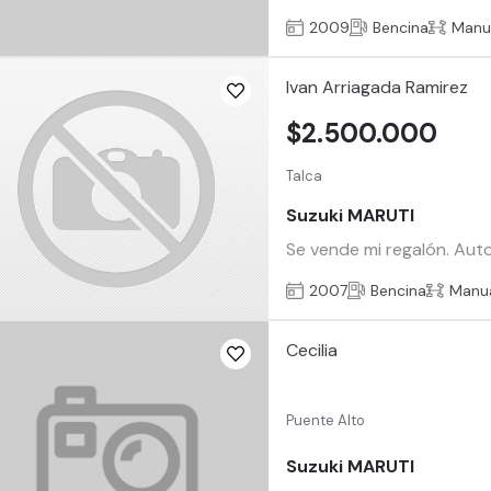
2009
Bencina
Manu
Ivan Arriagada Ramirez
$2.500.000
Talca
Suzuki MARUTI
Se vende mi regalón. Auto
2007
Bencina
Manu
Cecilia
Puente Alto
Suzuki MARUTI