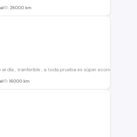
al
28000 km
 al día , tranferible , a toda prueba es súper económico part
al
16000 km