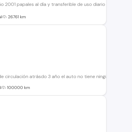
o 2001 papales al día y transferible de uso diario Kilometraje
l
26761 km
de circulación atrásdo 3 año el auto no tiene ningún detalle d
l
100000 km