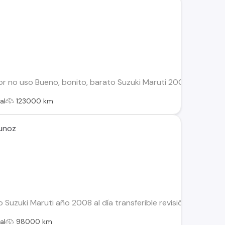
or no uso Bueno, bonito, barato Suzuki Maruti 2008 Motor 80
al
123000 km
munoz
Suzuki Maruti año 2008 al día transferible revisión técnica ha
al
98000 km