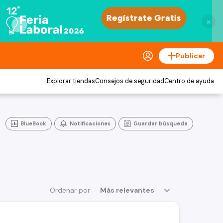
×
Publicar
Explorar tiendas
Consejos de seguridad
Centro de ayuda
BlueBook
Notificaciones
Guardar búsqueda
Ordenar por
Más relevantes