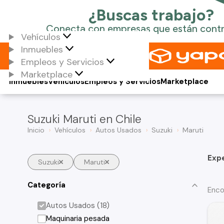
Vehículos
Inmuebles
Empleos y Servicios
Marketplace
Inmuebles
Vehículos
Empleos y Servicios
Marketplace
Suzuki Maruti en Chile
Inicio
Vehículos
Autos Usados
Suzuki
Maruti
Exp
Suzuki
Maruti
Categoría
Enco
Autos Usados (18)
Maquinaria pesada