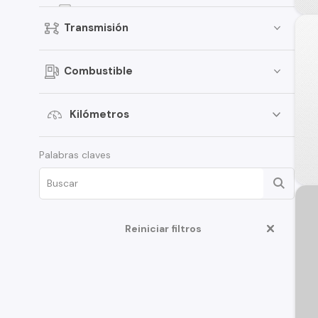
Dzire
Transmisión
Jimny
Celerio
Combustible
Grand Vitara
Vitara
Kilómetros
APV
Palabras claves
XL7
Ertiga
Aerio
Ciaz
Reiniciar filtros
Fronx
Swift Sport
Ignis