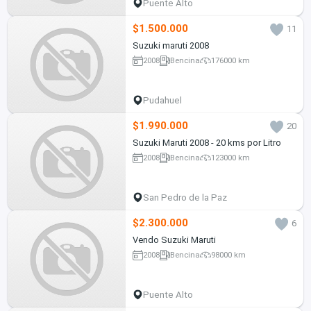
Puente Alto
$1.500.000
11
Suzuki maruti 2008
2008
Bencina
176000 km
Pudahuel
$1.990.000
20
Suzuki Maruti 2008 - 20 kms por Litro
2008
Bencina
123000 km
San Pedro de la Paz
$2.300.000
6
Vendo Suzuki Maruti
2008
Bencina
98000 km
Puente Alto