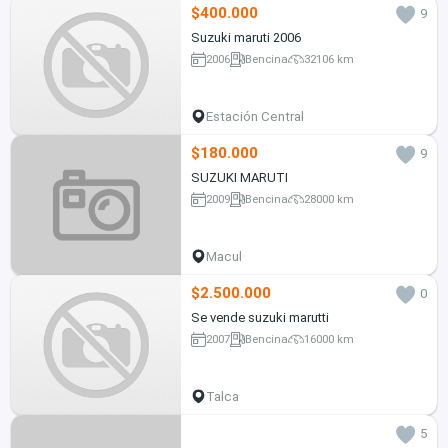
$400.000
9
Suzuki maruti 2006
2006
Bencina
32106 km
Estación Central
$180.000
9
SUZUKI MARUTI
2009
Bencina
28000 km
Macul
$2.500.000
0
Se vende suzuki marutti
2007
Bencina
16000 km
Talca
5