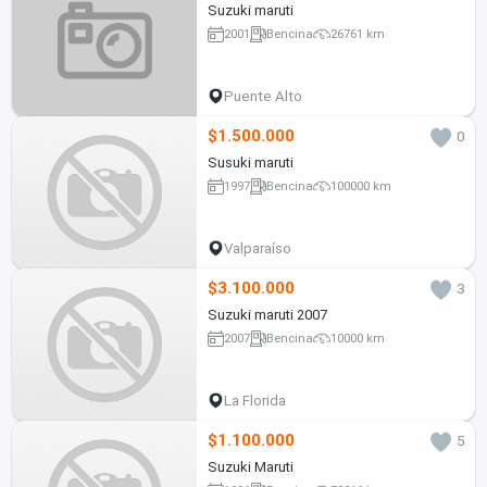
Suzuki maruti
2001
Bencina
26761 km
Puente Alto
$1.500.000
0
Susuki maruti
1997
Bencina
100000 km
Valparaíso
$3.100.000
3
Suzuki maruti 2007
2007
Bencina
10000 km
La Florida
$1.100.000
5
Suzuki Maruti