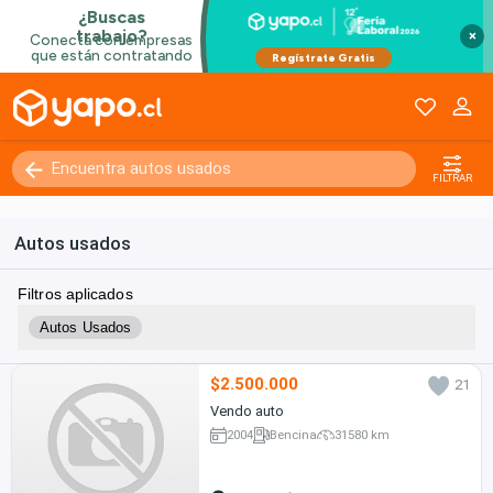
×
FILTRAR
Autos usados
Filtros aplicados
Autos Usados
$2.500.000
21
Vendo auto
2004
Bencina
31580 km