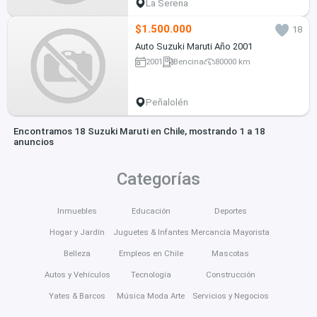
La Serena
$1.500.000
18
Auto Suzuki Maruti Año 2001
2001
Bencina
80000 km
Peñalolén
Encontramos 18 Suzuki Maruti en Chile, mostrando 1 a 18
anuncios
Categorías
Inmuebles
Educación
Deportes
Hogar y Jardín
Juguetes & Infantes
Mercancía Mayorista
Belleza
Empleos en Chile
Mascotas
Autos y Vehículos
Tecnología
Construcción
Yates & Barcos
Música Moda Arte
Servicios y Negocios