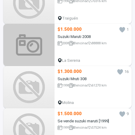
1996
Bencina
70316 km
Traiguén
$1.500.000
1
Suzuki Maruti 2008
2008
Bencina
88888 km
La Serena
$1.300.000
16
Suzuki Mruti 308
1998
Bencina
61270 km
Molina
$1.500.000
9
Se vende suzuki maruti [1999]
1999
Bencina
57524 km