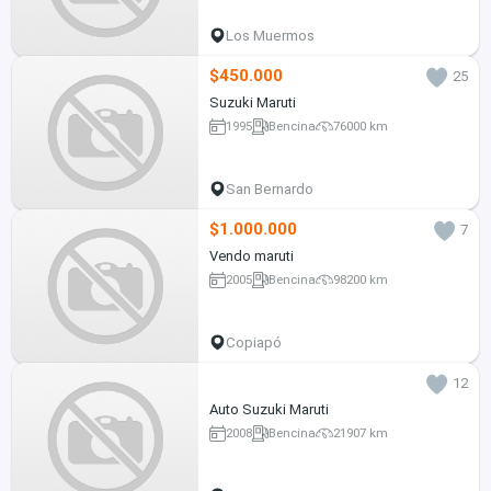
Los Muermos
$450.000
25
Suzuki Maruti
1995
Bencina
76000 km
San Bernardo
$1.000.000
7
Vendo maruti
2005
Bencina
98200 km
Copiapó
12
Auto Suzuki Maruti
2008
Bencina
21907 km