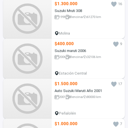
$1.300.000
16
Suzuki Mruti 308
1998
Bencina
61270 km
Molina
$400.000
9
Suzuki maruti 2006
2006
Bencina
32106 km
Estación Central
$1.500.000
17
Auto Suzuki Maruti Año 2001
2001
Bencina
80000 km
Peñalolén
$1.000.000
7