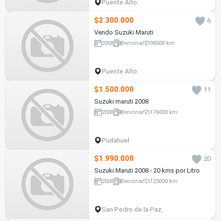
Puente Alto
$2.300.000
6
Vendo Suzuki Maruti
2008
Bencina
98000 km
Puente Alto
$1.500.000
11
Suzuki maruti 2008
2008
Bencina
176000 km
Pudahuel
$1.990.000
20
Suzuki Maruti 2008 - 20 kms por Litro
2008
Bencina
123000 km
San Pedro de la Paz