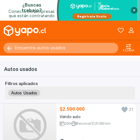
×
FILTRAR
Autos usados
Filtros aplicados
Autos Usados
$2.500.000
21
Vendo auto
2004
Bencina
31580 km