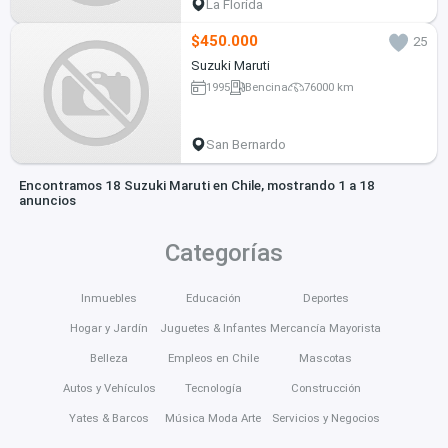
La Florida
$450.000
25
Suzuki Maruti
1995
Bencina
76000 km
San Bernardo
Encontramos 18 Suzuki Maruti en Chile, mostrando 1 a 18
anuncios
Categorías
Inmuebles
Educación
Deportes
Hogar y Jardín
Juguetes & Infantes
Mercancía Mayorista
Belleza
Empleos en Chile
Mascotas
Autos y Vehículos
Tecnología
Construcción
Yates & Barcos
Música Moda Arte
Servicios y Negocios