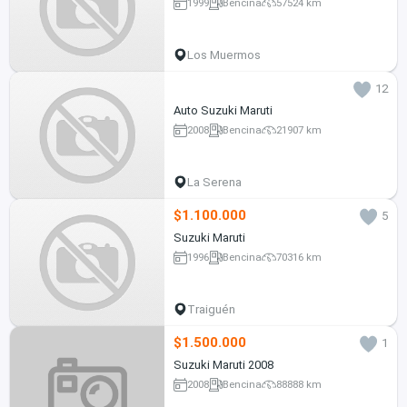
1999
Bencina
57524 km
Los Muermos
12
Auto Suzuki Maruti
2008
Bencina
21907 km
La Serena
$1.100.000
5
Suzuki Maruti
1996
Bencina
70316 km
Traiguén
$1.500.000
1
Suzuki Maruti 2008
2008
Bencina
88888 km