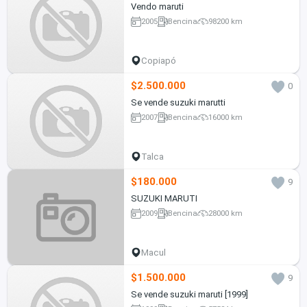
Vendo maruti
2005
Bencina
98200 km
Copiapó
$2.500.000
0
Se vende suzuki marutti
2007
Bencina
16000 km
Talca
$180.000
9
SUZUKI MARUTI
2009
Bencina
28000 km
Macul
$1.500.000
9
Se vende suzuki maruti [1999]