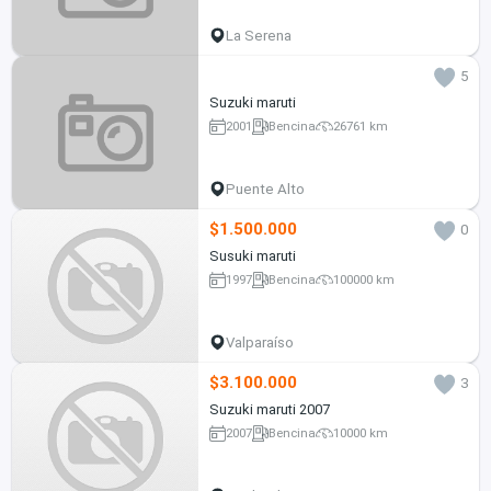
La Serena
5
Suzuki maruti
2001
Bencina
26761 km
Puente Alto
$1.500.000
0
Susuki maruti
1997
Bencina
100000 km
Valparaíso
$3.100.000
3
Suzuki maruti 2007
2007
Bencina
10000 km