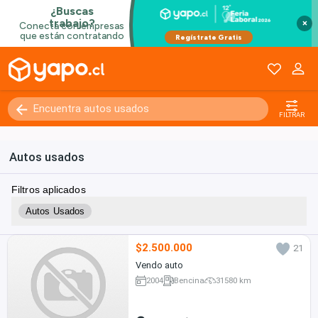
×
FILTRAR
Autos usados
Filtros aplicados
Autos Usados
$2.500.000
21
Vendo auto
2004
Bencina
31580 km