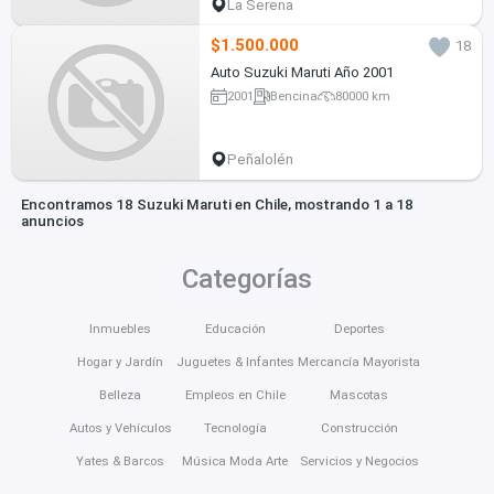
La Serena
$1.500.000
18
Auto Suzuki Maruti Año 2001
2001
Bencina
80000 km
Peñalolén
Encontramos 18 Suzuki Maruti en Chile, mostrando 1 a 18
anuncios
Categorías
Inmuebles
Educación
Deportes
Hogar y Jardín
Juguetes & Infantes
Mercancía Mayorista
Belleza
Empleos en Chile
Mascotas
Autos y Vehículos
Tecnología
Construcción
Yates & Barcos
Música Moda Arte
Servicios y Negocios