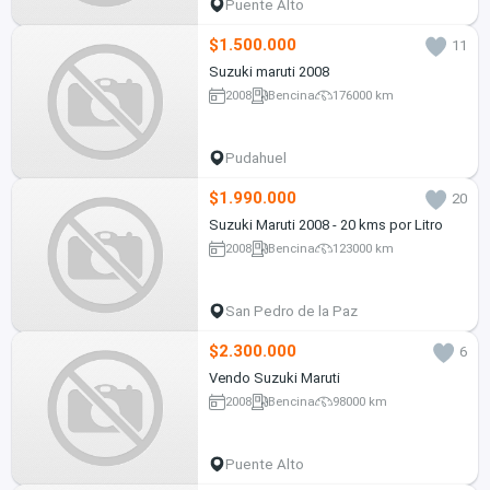
Puente Alto
$1.500.000
11
Suzuki maruti 2008
2008
Bencina
176000 km
Pudahuel
$1.990.000
20
Suzuki Maruti 2008 - 20 kms por Litro
2008
Bencina
123000 km
San Pedro de la Paz
$2.300.000
6
Vendo Suzuki Maruti
2008
Bencina
98000 km
Puente Alto