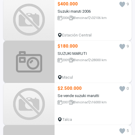
$400.000
9
Suzuki maruti 2006
2006
Bencina
32106 km
Estación Central
$180.000
9
SUZUKI MARUTI
2009
Bencina
28000 km
Macul
$2.500.000
0
Se vende suzuki marutti
2007
Bencina
16000 km
Talca
5