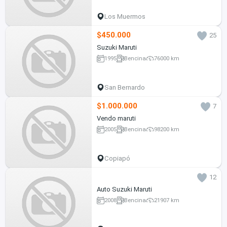
Los Muermos
$450.000
25
Suzuki Maruti
1995
Bencina
76000 km
San Bernardo
$1.000.000
7
Vendo maruti
2005
Bencina
98200 km
Copiapó
12
Auto Suzuki Maruti
2008
Bencina
21907 km