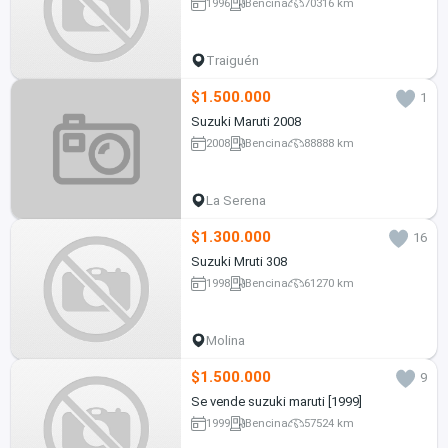
1996
Bencina
70316 km
Traiguén
$1.500.000
1
Suzuki Maruti 2008
2008
Bencina
88888 km
La Serena
$1.300.000
16
Suzuki Mruti 308
1998
Bencina
61270 km
Molina
$1.500.000
9
Se vende suzuki maruti [1999]
1999
Bencina
57524 km