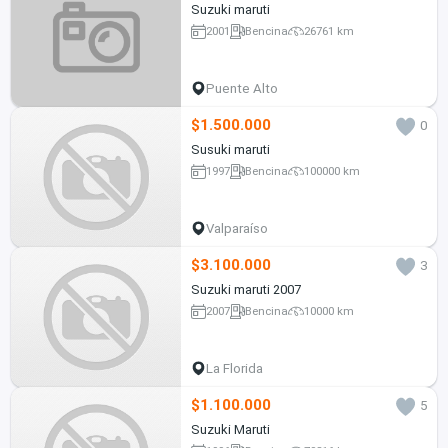
Suzuki maruti
2001
Bencina
26761 km
Puente Alto
$1.500.000
0
Susuki maruti
1997
Bencina
100000 km
Valparaíso
$3.100.000
3
Suzuki maruti 2007
2007
Bencina
10000 km
La Florida
$1.100.000
5
Suzuki Maruti