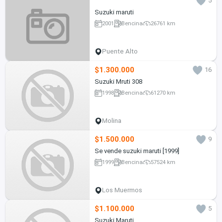
5
Suzuki maruti
2001
Bencina
26761 km
Puente Alto
$1.300.000
16
Suzuki Mruti 308
1998
Bencina
61270 km
Molina
$1.500.000
9
Se vende suzuki maruti [1999]
1999
Bencina
57524 km
Los Muermos
$1.100.000
5
Suzuki Maruti