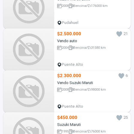
2008
Bencina
176000 km
Pudahuel
$2.500.000
21
Vendo auto
2004
Bencina
31580 km
Puente Alto
$2.300.000
6
Vendo Suzuki Maruti
2008
Bencina
98000 km
Puente Alto
$450.000
25
Suzuki Maruti
1995
Bencina
76000 km