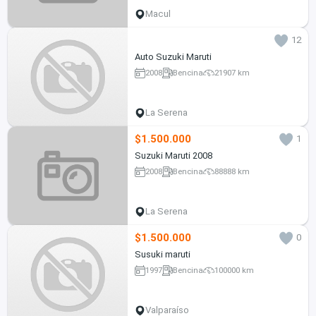
Macul
12
Auto Suzuki Maruti
2008
Bencina
21907 km
La Serena
$1.500.000
1
Suzuki Maruti 2008
2008
Bencina
88888 km
La Serena
$1.500.000
0
Susuki maruti
1997
Bencina
100000 km
Valparaíso