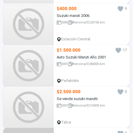
$400.000
9
Suzuki maruti 2006
2006
Bencina
32106 km
Estación Central
$1.500.000
17
Auto Suzuki Maruti Año 2001
2001
Bencina
80000 km
Peñalolén
$2.500.000
0
Se vende suzuki marutti
2007
Bencina
16000 km
Talca