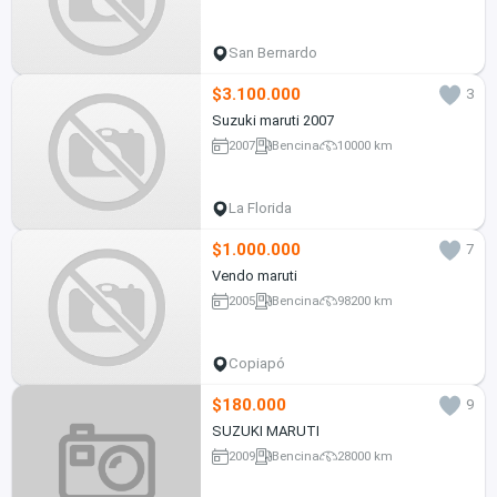
San Bernardo
$3.100.000
3
Suzuki maruti 2007
2007
Bencina
10000 km
La Florida
$1.000.000
7
Vendo maruti
2005
Bencina
98200 km
Copiapó
$180.000
9
SUZUKI MARUTI
2009
Bencina
28000 km