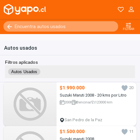
FILTRAR
Autos usados
Filtros aplicados
Autos Usados
$1.990.000
20
Suzuki Maruti 2008 - 20 kms por Litro
2008
Bencina
123000 km
San Pedro de la Paz
$1.500.000
11
Suzuki maruti 2008