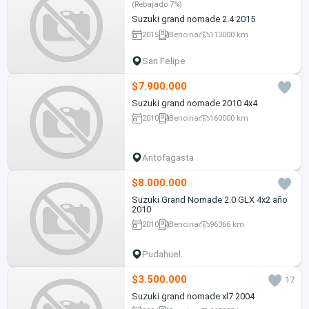
(Rebajado 7%)
Suzuki grand nomade 2.4 2015
2015
Bencina
113000 km
San Felipe
$7.900.000
Suzuki grand nomade 2010 4x4
2010
Bencina
160000 km
Antofagasta
$8.000.000
Suzuki Grand Nomade 2.0 GLX 4x2 año
2010
2010
Bencina
96366 km
Pudahuel
$3.500.000
17
Suzuki grand nomade xl7 2004