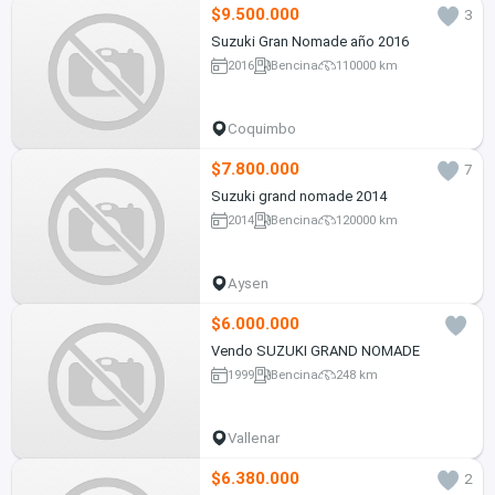
$9.500.000
3
Suzuki Gran Nomade año 2016
2016
Bencina
110000 km
Coquimbo
$7.800.000
7
Suzuki grand nomade 2014
2014
Bencina
120000 km
Aysen
$6.000.000
Vendo SUZUKI GRAND NOMADE
1999
Bencina
248 km
Vallenar
$6.380.000
2