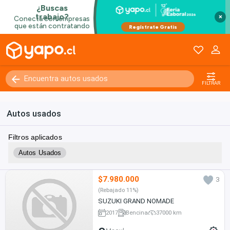
×
FILTRAR
Autos usados
Filtros aplicados
Autos Usados
$7.980.000
3
(Rebajado 11%)
SUZUKI GRAND NOMADE
2017
Bencina
37000 km