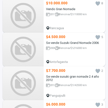
$10.000.000
8
Vendo Gran Nomade
2017
Bencina
110000 km
Rancagua
$4.500.000
5
Se vende Suzuki Grand Nomade 2006
2006
Bencina
216000 km
Antofagasta
$7.700.000
2
Se vende susuki gran nomade 2.4 año
2012
2012
Bencina
142500 km
Panguipulli
$6.000.000
3