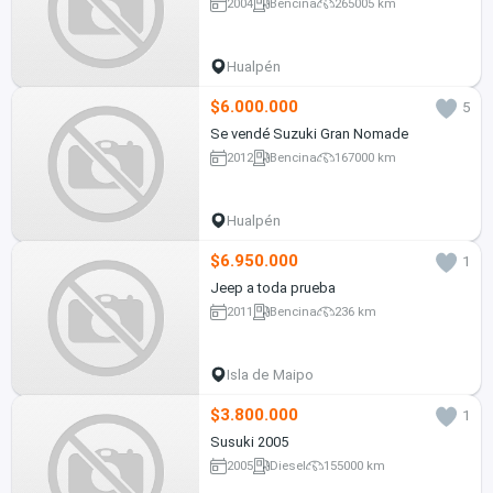
2004
Bencina
265005 km
Hualpén
$6.000.000
5
Se vendé Suzuki Gran Nomade
2012
Bencina
167000 km
Hualpén
$6.950.000
1
Jeep a toda prueba
2011
Bencina
236 km
Isla de Maipo
$3.800.000
1
Susuki 2005
2005
Diesel
155000 km