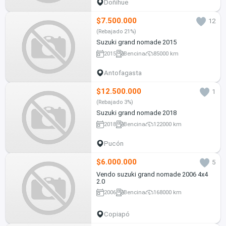
Doñihue
$7.500.000
12
(Rebajado 21%)
Suzuki grand nomade 2015
2015
Bencina
85000 km
Antofagasta
$12.500.000
1
(Rebajado 3%)
Suzuki grand nomade 2018
2018
Bencina
122000 km
Pucón
$6.000.000
5
Vendo suzuki grand nomade 2006 4x4
2.0
2006
Bencina
168000 km
Copiapó