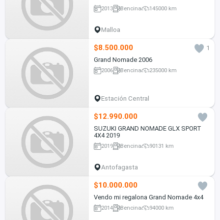
2013
Bencina
145000 km
Malloa
$8.500.000
1
Grand Nomade 2006
2006
Bencina
235000 km
Estación Central
$12.990.000
SUZUKI GRAND NOMADE GLX SPORT
4X4 2019
2019
Bencina
90131 km
Antofagasta
$10.000.000
Vendo mi regalona Grand Nomade 4x4
2014
Bencina
94000 km