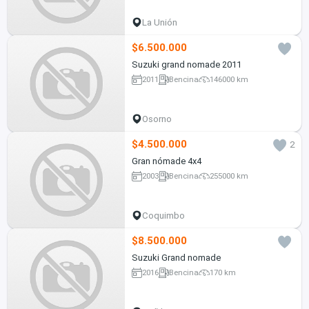
La Unión
$6.500.000
Suzuki grand nomade 2011
2011
Bencina
146000 km
Osorno
$4.500.000
2
Gran nómade 4x4
2003
Bencina
255000 km
Coquimbo
$8.500.000
Suzuki Grand nomade
2016
Bencina
170 km