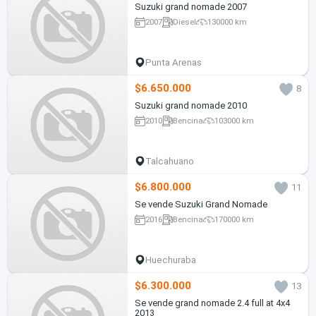
Suzuki grand nomade 2007
2007
Diesel
130000 km
Punta Arenas
$6.650.000
8
Suzuki grand nomade 2010
2010
Bencina
103000 km
Talcahuano
$6.800.000
11
Se vende Suzuki Grand Nomade
2016
Bencina
170000 km
Huechuraba
$6.300.000
13
Se vende grand nomade 2.4 full at 4x4
2013