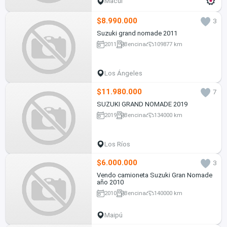
Macul
$8.990.000
3
Suzuki grand nomade 2011
2011
Bencina
109877 km
Los Ángeles
$11.980.000
7
SUZUKI GRAND NOMADE 2019
2019
Bencina
134000 km
Los Ríos
$6.000.000
3
Vendo camioneta Suzuki Gran Nomade
año 2010
2010
Bencina
140000 km
Maipú