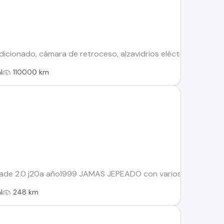
dicionado, cámara de retroceso, alzavidrios eléctrico, solo 2
l
110000 km
ade 2.0 j20a año1999 JAMAS JEPEADO con varios extras exce
l
248 km