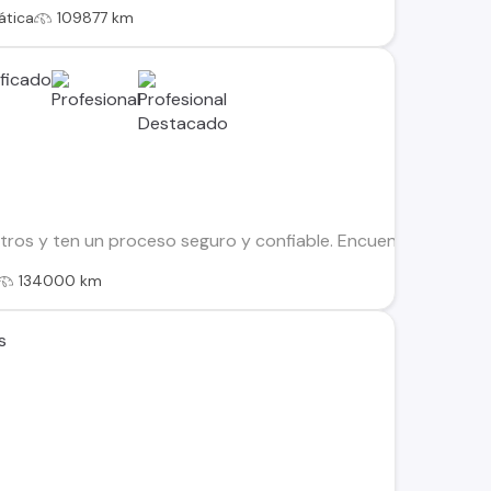
tica
109877 km
os y ten un proceso seguro y confiable. Encuentra el ideal par
134000 km
s