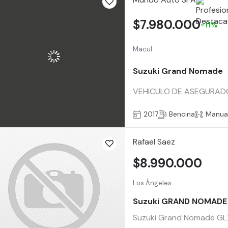
$7.980.000
-11%
Macul
Suzuki Grand Nomade
VEHICULO DE ASEGURADO
2017
Bencina
Manua
Rafael Saez
$8.990.000
Los Ángeles
Suzuki GRAND NOMADE
Suzuki Grand Nomade GLX 