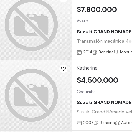
$7.800.000
Aysen
Suzuki GRAND NOMADE
Transmisión mecánica 4x4
2014
Bencina
Manua
Katherine
$4.500.000
Coquimbo
Suzuki GRAND NOMADE
Suzuki Grand Nómade Vehí
2003
Bencina
Auto