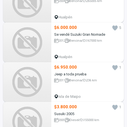
2004
Bencina
265005 km
Hualpén
$6.000.000
5
Se vendé Suzuki Gran Nomade
2012
Bencina
167000 km
Hualpén
$6.950.000
1
Jeep a toda prueba
2011
Bencina
236 km
Isla de Maipo
$3.800.000
1
Susuki 2005
2005
Diesel
155000 km