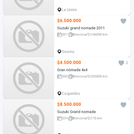
La Unión
$6.500.000
Suzuki grand nomade 2011
2011
Bencina
146000 km
Osorno
$4.500.000
2
Gran nómade 4x4
2003
Bencina
255000 km
Coquimbo
$8.500.000
Suzuki Grand nomade
2016
Bencina
170 km