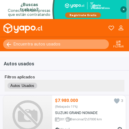
×
FILTRAR
Autos usados
Filtros aplicados
Autos Usados
$7.980.000
3
(Rebajado 11%)
SUZUKI GRAND NOMADE
2017
Bencina
37000 km