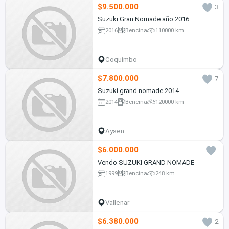
$9.500.000
3
Suzuki Gran Nomade año 2016
2016
Bencina
110000 km
Coquimbo
$7.800.000
7
Suzuki grand nomade 2014
2014
Bencina
120000 km
Aysen
$6.000.000
Vendo SUZUKI GRAND NOMADE
1999
Bencina
248 km
Vallenar
$6.380.000
2