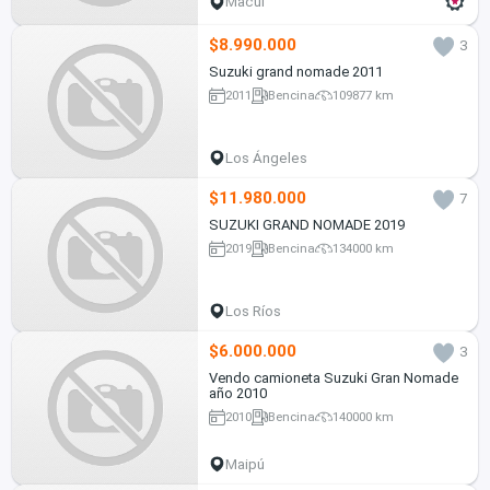
Macul
$8.990.000
3
Suzuki grand nomade 2011
2011
Bencina
109877 km
Los Ángeles
$11.980.000
7
SUZUKI GRAND NOMADE 2019
2019
Bencina
134000 km
Los Ríos
$6.000.000
3
Vendo camioneta Suzuki Gran Nomade
año 2010
2010
Bencina
140000 km
Maipú