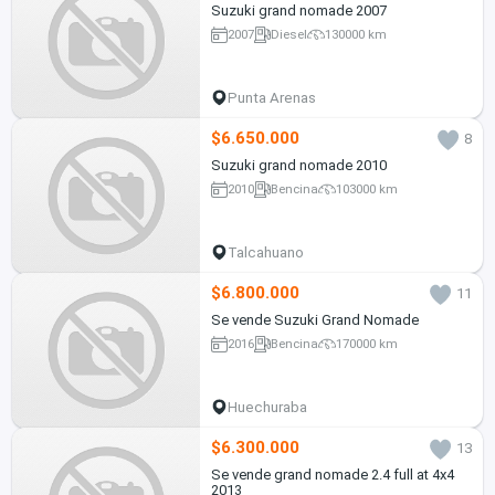
Suzuki grand nomade 2007
2007
Diesel
130000 km
Punta Arenas
$6.650.000
8
Suzuki grand nomade 2010
2010
Bencina
103000 km
Talcahuano
$6.800.000
11
Se vende Suzuki Grand Nomade
2016
Bencina
170000 km
Huechuraba
$6.300.000
13
Se vende grand nomade 2.4 full at 4x4
2013