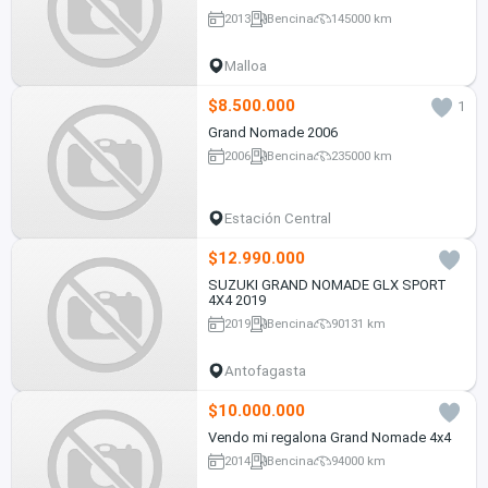
2013
Bencina
145000 km
Malloa
$8.500.000
1
Grand Nomade 2006
2006
Bencina
235000 km
Estación Central
$12.990.000
SUZUKI GRAND NOMADE GLX SPORT
4X4 2019
2019
Bencina
90131 km
Antofagasta
$10.000.000
Vendo mi regalona Grand Nomade 4x4
2014
Bencina
94000 km