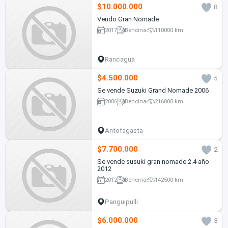
$10.000.000
8
Vendo Gran Nomade
2017
Bencina
110000 km
Rancagua
$4.500.000
5
Se vende Suzuki Grand Nomade 2006
2006
Bencina
216000 km
Antofagasta
$7.700.000
2
Se vende susuki gran nomade 2.4 año
2012
2012
Bencina
142500 km
Panguipulli
$6.000.000
3