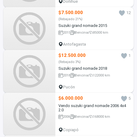
Doñihue
$7.500.000
12
(Rebajado 21%)
Suzuki grand nomade 2015
2015
Bencina
85000 km
Antofagasta
$12.500.000
1
(Rebajado 3%)
Suzuki grand nomade 2018
2018
Bencina
122000 km
Pucón
$6.000.000
5
Vendo suzuki grand nomade 2006 4x4
2.0
2006
Bencina
168000 km
Copiapó