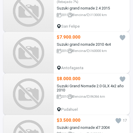
(Rebajado 7%)
Suzuki grand nomade 2.4 2015
2015
Bencina
113000 km
San Felipe
$7.900.000
Suzuki grand nomade 2010 4x4
2010
Bencina
160000 km
Antofagasta
$8.000.000
Suzuki Grand Nomade 2.0 GLX 4x2 año
2010
2010
Bencina
96366 km
Pudahuel
$3.500.000
17
Suzuki grand nomade xl7 2004