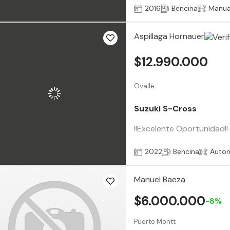
2016
Bencina
Manua
Aspillaga Hornauer
$12.990.000
Ovalle
Suzuki S-Cross
!!Excelente Oportunidad!
2022
Bencina
Auto
Manuel Baeza
$6.000.000
-8%
Puerto Montt