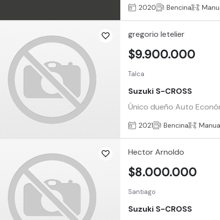
2020
Bencina
Manu
gregorio letelier
$9.900.000
Talca
Suzuki S-CROSS
Único dueño Auto Económ
2021
Bencina
Manua
Hector Arnoldo
$8.000.000
Santiago
Suzuki S-CROSS