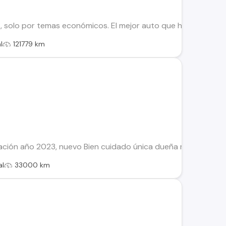
, solo por temas económicos. El mejor auto que he tenido. P
l
121779 km
ción año 2023, nuevo Bien cuidado única dueña motor 1.4 t
al
33000 km