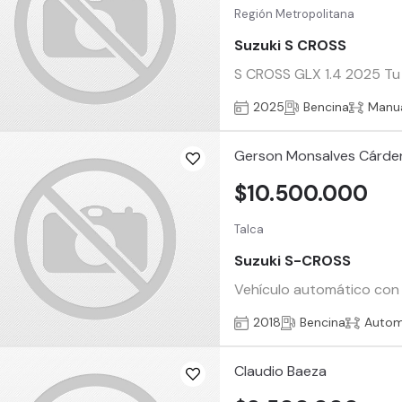
Región Metropolitana
Suzuki S CROSS
S CROSS GLX 1.4 2025 Tu v
2025
Bencina
Manu
Gerson Monsalves Cárde
$10.500.000
Talca
Suzuki S-CROSS
Vehículo automático con t
2018
Bencina
Autom
Claudio Baeza