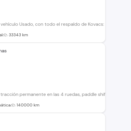
ehículo Usado, con todo el respaldo de Kovacs: Este vehículo
al
33343 km
nas
racción permanente en las 4 ruedas, paddle shift, control cru
ática
140000 km