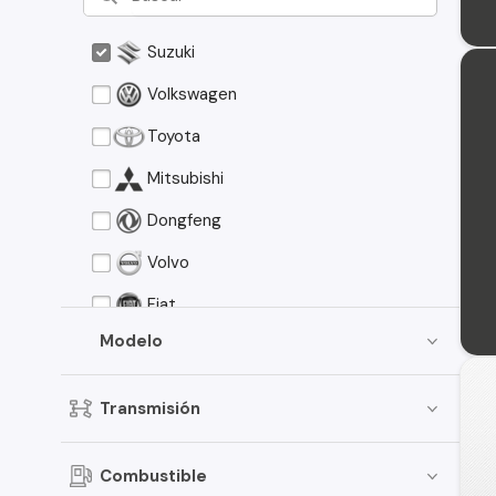
Suzuki
Volkswagen
Toyota
Mitsubishi
Dongfeng
Volvo
Fiat
Modelo
Brilliance
GMC
Transmisión
Geely
Great Wall
Combustible