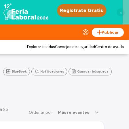
×
Publicar
Explorar tiendas
Consejos de seguridad
Centro de ayuda
BlueBook
Notificaciones
Guardar búsqueda
a 25
Ordenar por
Más relevantes