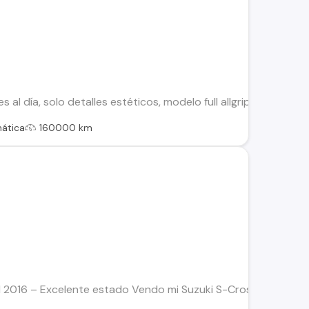
%
 al día, solo detalles estéticos, modelo full allgrip, caja au
ática
160000 km
l 2016 – Excelente estado Vendo mi Suzuki S-Cross 1.6 Manual