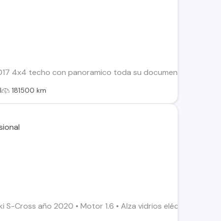
017 4x4 techo con panoramico toda su documentación al día 
l
181500 km
-Cross año 2020 • Motor 1.6 • Alza vidrios eléctricos • Cierr