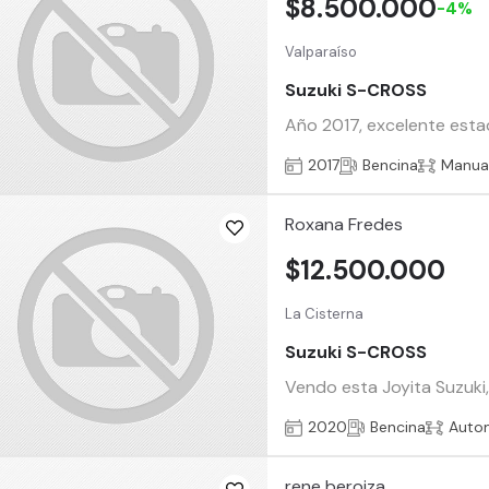
$8.500.000
-4%
Valparaíso
Suzuki S-CROSS
Año 2017, excelente estad
2017
Bencina
Manua
Roxana Fredes
$12.500.000
La Cisterna
Suzuki S-CROSS
Vendo esta Joyita Suzuki,
2020
Bencina
Auto
rene beroiza