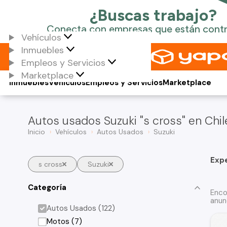
Vehículos
Inmuebles
Empleos y Servicios
Marketplace
Inmuebles
Vehículos
Empleos y Servicios
Marketplace
Autos usados Suzuki "s cross" en Chil
Inicio
Vehículos
Autos Usados
Suzuki
Exp
s cross
Suzuki
Categoría
Enco
anun
Autos Usados (122)
Motos (7)