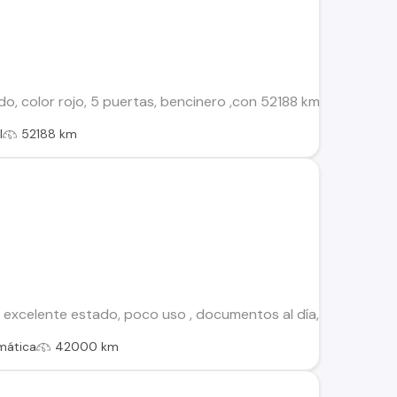
o, color rojo, 5 puertas, bencinero ,con 52188 km.Precio con
l
52188 km
 excelente estado, poco uso , documentos al día, con cámara 
mática
42000 km