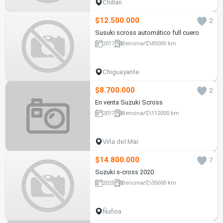
Chillán
$12.500.000
2
Susuki scross automático full cuero
2017
Bencina
85000 km
Chiguayante
$8.700.000
2
En venta Suzuki Scross
2017
Bencina
112000 km
Viña del Mar
$14.800.000
7
Suzuki s-cross 2020
2020
Bencina
35000 km
Ñuñoa