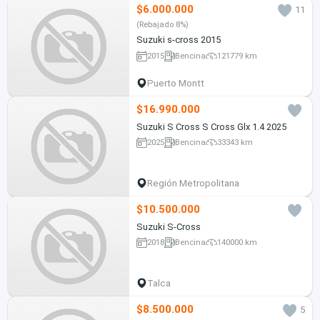
$6.000.000
11
(Rebajado 8%)
Suzuki s-cross 2015
2015
Bencina
121779 km
Puerto Montt
$16.990.000
Suzuki S Cross S Cross Glx 1.4 2025
2025
Bencina
33343 km
Región Metropolitana
$10.500.000
Suzuki S-Cross
2018
Bencina
140000 km
Talca
$8.500.000
5