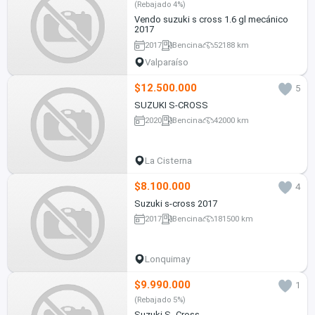
(Rebajado 4%)
Vendo suzuki s cross 1.6 gl mecánico
2017
2017
Bencina
52188 km
Valparaíso
$12.500.000
5
SUZUKI S-CROSS
2020
Bencina
42000 km
La Cisterna
$8.100.000
4
Suzuki s-cross 2017
2017
Bencina
181500 km
Lonquimay
$9.990.000
1
(Rebajado 5%)
Suzuki S- Cross