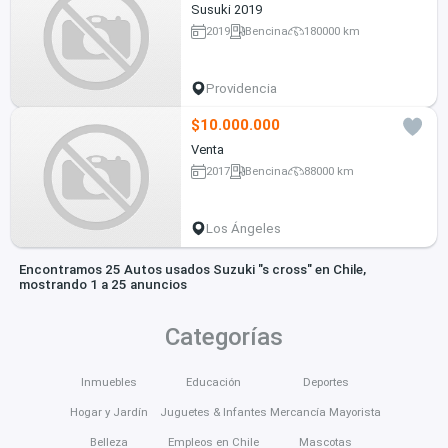
Susuki 2019
2019
Bencina
180000 km
Providencia
$10.000.000
Venta
2017
Bencina
88000 km
Los Ángeles
Encontramos 25 Autos usados Suzuki "s cross" en Chile,
mostrando 1 a 25 anuncios
Categorías
Inmuebles
Educación
Deportes
Hogar y Jardín
Juguetes & Infantes
Mercancía Mayorista
Belleza
Empleos en Chile
Mascotas