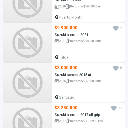
2020
Bencina
90000 km
Puerto Montt
$9.900.000
2
Suzuki s-cross 2021
2021
Bencina
80500 km
Talca
$8.000.000
5
Suzuki scross 2015 at
2015
Bencina
75000 km
Santiago
$8.250.000
11
Suzuki s-cross 2017 all grip
2017
Bencina
100900 km