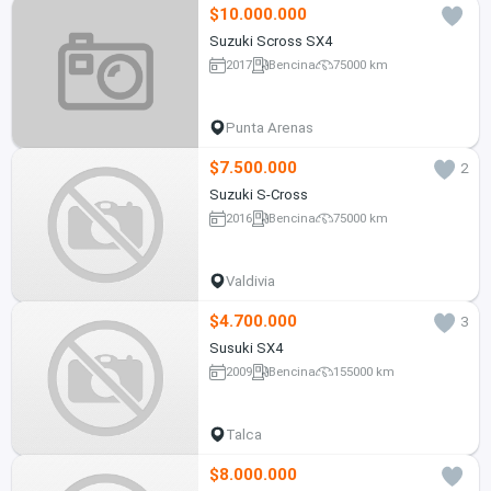
$10.000.000
Suzuki Scross SX4
2017
Bencina
75000 km
Punta Arenas
$7.500.000
2
Suzuki S-Cross
2016
Bencina
75000 km
Valdivia
$4.700.000
3
Susuki SX4
2009
Bencina
155000 km
Talca
$8.000.000