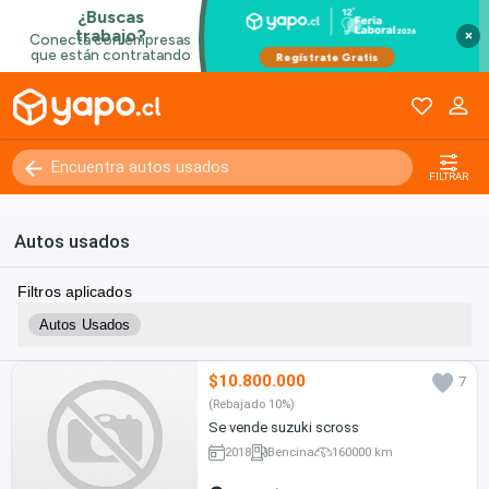
×
FILTRAR
Autos usados
Filtros aplicados
Autos Usados
$10.800.000
7
(Rebajado 10%)
Se vende suzuki scross
2018
Bencina
160000 km