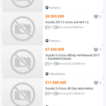
Temuco
$8.500.000
5
Suzuki 2017 s cross sx4 4x4 1.6
2017
Bencina
99900 km
Temuco
$7.500.000
3
Suzuki S-Cross AllGrip 4x4 Manual 2017
– Excelente Estado
2017
Bencina
103000 km
Talcahuano
$11.000.000
2
Suzuki S-Cross All Grip Automático
2018
Bencina
136000 km