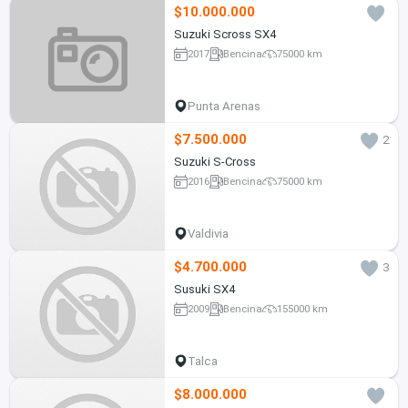
$10.000.000
Suzuki Scross SX4
2017
Bencina
75000 km
Punta Arenas
$7.500.000
2
Suzuki S-Cross
2016
Bencina
75000 km
Valdivia
$4.700.000
3
Susuki SX4
2009
Bencina
155000 km
Talca
$8.000.000