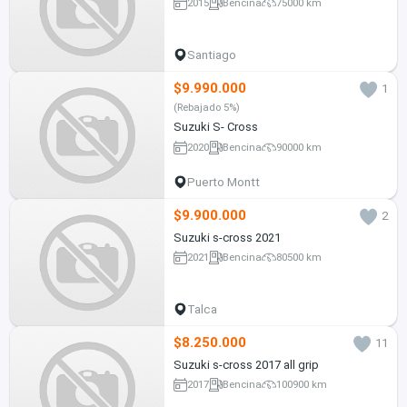
2015
Bencina
75000 km
Santiago
$9.990.000
1
(Rebajado 5%)
Suzuki S- Cross
2020
Bencina
90000 km
Puerto Montt
$9.900.000
2
Suzuki s-cross 2021
2021
Bencina
80500 km
Talca
$8.250.000
11
Suzuki s-cross 2017 all grip
2017
Bencina
100900 km