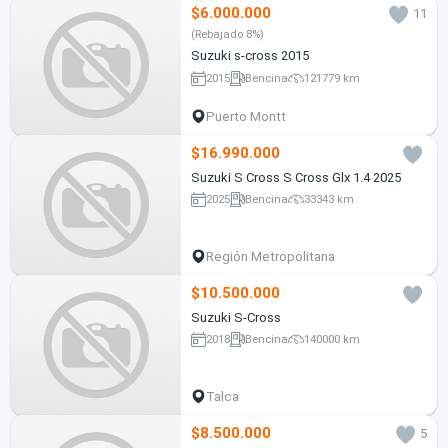
$6.000.000
11
(Rebajado 8%)
Suzuki s-cross 2015
2015
Bencina
121779 km
Puerto Montt
$16.990.000
Suzuki S Cross S Cross Glx 1.4 2025
2025
Bencina
33343 km
Región Metropolitana
$10.500.000
Suzuki S-Cross
2018
Bencina
140000 km
Talca
$8.500.000
5