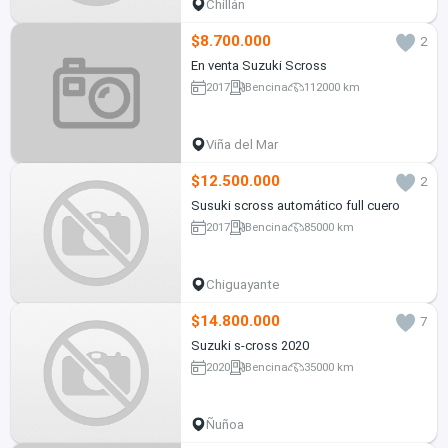
Chillán
$8.700.000
2
En venta Suzuki Scross
2017
Bencina
112000 km
Viña del Mar
$12.500.000
2
Susuki scross automático full cuero
2017
Bencina
85000 km
Chiguayante
$14.800.000
7
Suzuki s-cross 2020
2020
Bencina
35000 km
Ñuñoa