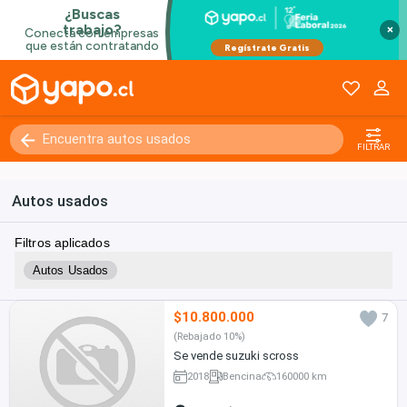
×
FILTRAR
Autos usados
Filtros aplicados
Autos Usados
$10.800.000
7
(Rebajado 10%)
Se vende suzuki scross
2018
Bencina
160000 km