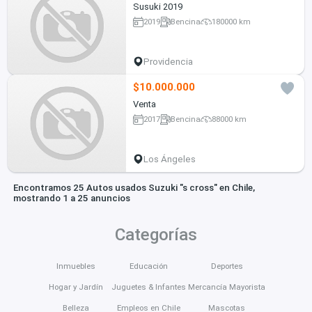
Susuki 2019
2019
Bencina
180000 km
Providencia
$10.000.000
Venta
2017
Bencina
88000 km
Los Ángeles
Encontramos 25 Autos usados Suzuki "s cross" en Chile,
mostrando 1 a 25 anuncios
Categorías
Inmuebles
Educación
Deportes
Hogar y Jardín
Juguetes & Infantes
Mercancía Mayorista
Belleza
Empleos en Chile
Mascotas