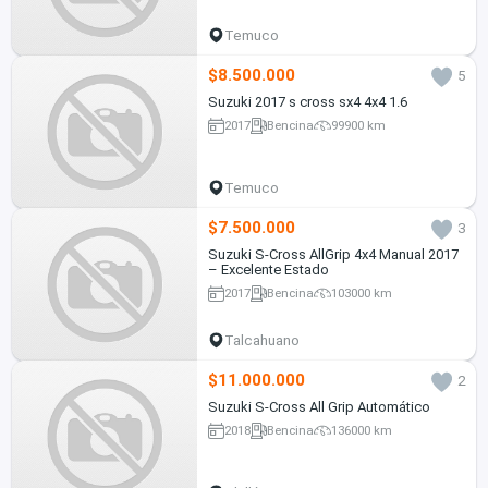
Temuco
$8.500.000
5
Suzuki 2017 s cross sx4 4x4 1.6
2017
Bencina
99900 km
Temuco
$7.500.000
3
Suzuki S-Cross AllGrip 4x4 Manual 2017
– Excelente Estado
2017
Bencina
103000 km
Talcahuano
$11.000.000
2
Suzuki S-Cross All Grip Automático
2018
Bencina
136000 km