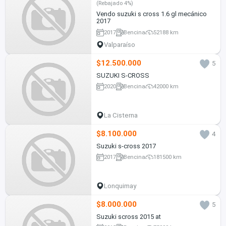
(Rebajado 4%)
Vendo suzuki s cross 1.6 gl mecánico
2017
2017
Bencina
52188 km
Valparaíso
$12.500.000
5
SUZUKI S-CROSS
2020
Bencina
42000 km
La Cisterna
$8.100.000
4
Suzuki s-cross 2017
2017
Bencina
181500 km
Lonquimay
$8.000.000
5
Suzuki scross 2015 at