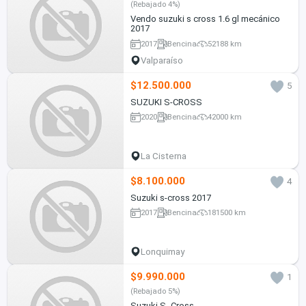
(Rebajado 4%)
Vendo suzuki s cross 1.6 gl mecánico
2017
2017
Bencina
52188 km
Valparaíso
$12.500.000
5
SUZUKI S-CROSS
2020
Bencina
42000 km
La Cisterna
$8.100.000
4
Suzuki s-cross 2017
2017
Bencina
181500 km
Lonquimay
$9.990.000
1
(Rebajado 5%)
Suzuki S- Cross