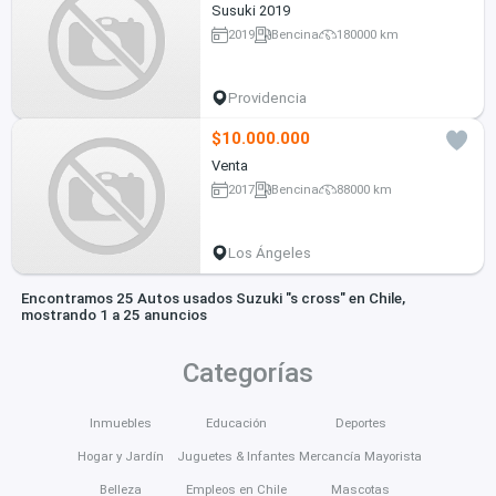
Susuki 2019
2019
Bencina
180000 km
Providencia
$10.000.000
Venta
2017
Bencina
88000 km
Los Ángeles
Encontramos 25 Autos usados Suzuki "s cross" en Chile,
mostrando 1 a 25 anuncios
Categorías
Inmuebles
Educación
Deportes
Hogar y Jardín
Juguetes & Infantes
Mercancía Mayorista
Belleza
Empleos en Chile
Mascotas