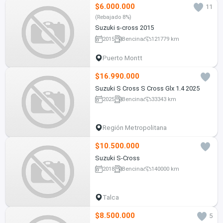
$6.000.000
11
(Rebajado 8%)
Suzuki s-cross 2015
2015
Bencina
121779 km
Puerto Montt
$16.990.000
Suzuki S Cross S Cross Glx 1.4 2025
2025
Bencina
33343 km
Región Metropolitana
$10.500.000
Suzuki S-Cross
2018
Bencina
140000 km
Talca
$8.500.000
5