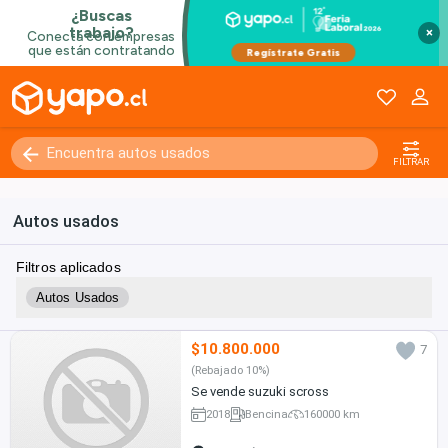
×
FILTRAR
Autos usados
Filtros aplicados
Autos Usados
$10.800.000
7
(Rebajado 10%)
Se vende suzuki scross
2018
Bencina
160000 km