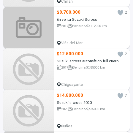
Chillán
$8.700.000
2
En venta Suzuki Scross
2017
Bencina
112000 km
Viña del Mar
$12.500.000
2
Susuki scross automático full cuero
2017
Bencina
85000 km
Chiguayante
$14.800.000
7
Suzuki s-cross 2020
2020
Bencina
35000 km
Ñuñoa