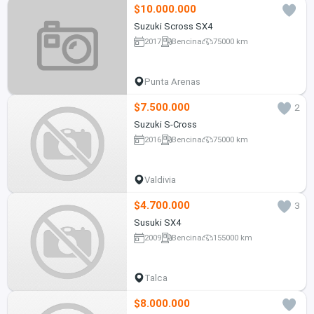
$10.000.000
Suzuki Scross SX4
2017
Bencina
75000 km
Punta Arenas
$7.500.000
2
Suzuki S-Cross
2016
Bencina
75000 km
Valdivia
$4.700.000
3
Susuki SX4
2009
Bencina
155000 km
Talca
$8.000.000