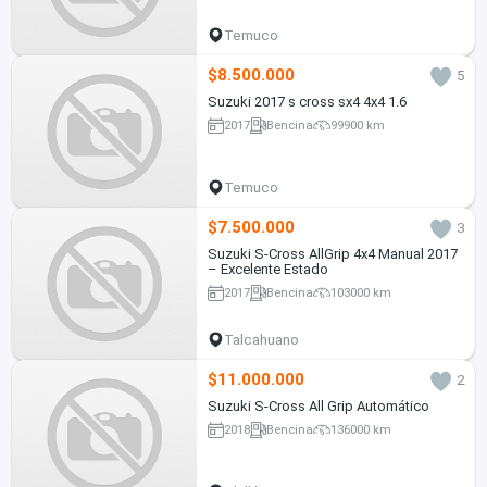
Temuco
$8.500.000
5
Suzuki 2017 s cross sx4 4x4 1.6
2017
Bencina
99900 km
Temuco
$7.500.000
3
Suzuki S-Cross AllGrip 4x4 Manual 2017
– Excelente Estado
2017
Bencina
103000 km
Talcahuano
$11.000.000
2
Suzuki S-Cross All Grip Automático
2018
Bencina
136000 km