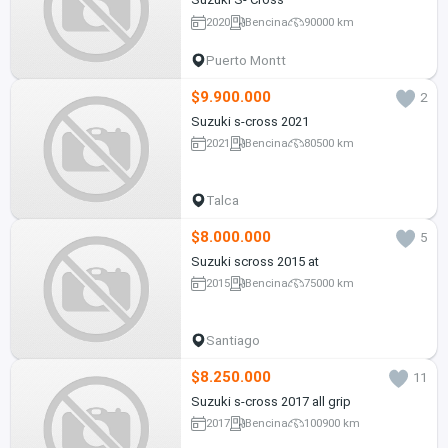
2020
Bencina
90000 km
Puerto Montt
$9.900.000
2
Suzuki s-cross 2021
2021
Bencina
80500 km
Talca
$8.000.000
5
Suzuki scross 2015 at
2015
Bencina
75000 km
Santiago
$8.250.000
11
Suzuki s-cross 2017 all grip
2017
Bencina
100900 km