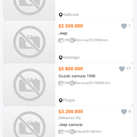
Quilicura
$2.500.000
1
Jeep
1995
Bencina
70908 km
Santiago
$5.800.000
17
Suzuki samurai 1998
1998
Bencina
195000 km
Pirque
$3.200.000
9
(Rebajado 3%)
Jeep samurai
1992
Diesel
100 km