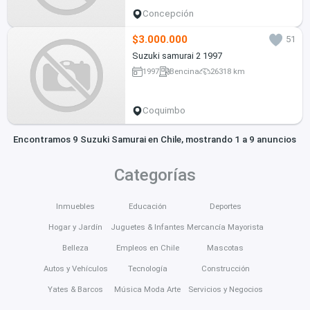
Concepción
$3.000.000
51
Suzuki samurai 2 1997
1997
Bencina
26318 km
Coquimbo
Encontramos 9 Suzuki Samurai en Chile, mostrando 1 a 9 anuncios
Categorías
Inmuebles
Educación
Deportes
Hogar y Jardín
Juguetes & Infantes
Mercancía Mayorista
Belleza
Empleos en Chile
Mascotas
Autos y Vehículos
Tecnología
Construcción
Yates & Barcos
Música Moda Arte
Servicios y Negocios