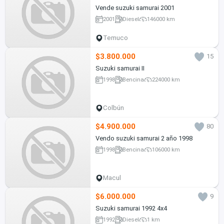
Vende suzuki samurai 2001
2001
Diesel
146000 km
Temuco
$3.800.000
15
Suzuki samurai II
1998
Bencina
224000 km
Colbún
$4.900.000
80
Vendo suzuki samurai 2 año 1998
1998
Bencina
106000 km
Macul
$6.000.000
9
Suzuki samurai 1992 4x4
1992
Diesel
1 km