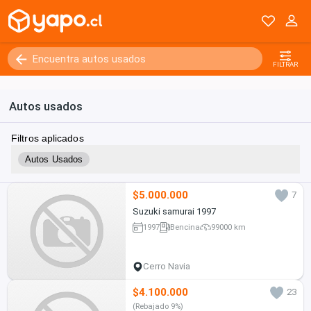
FILTRAR
Autos usados
Filtros aplicados
Autos Usados
$5.000.000
7
Suzuki samurai 1997
1997
Bencina
99000 km
Cerro Navia
$4.100.000
23
(Rebajado 9%)