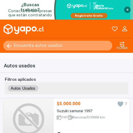
×
FILTRAR
Autos usados
Filtros aplicados
Autos Usados
$5.000.000
7
Suzuki samurai 1997
1997
Bencina
99000 km