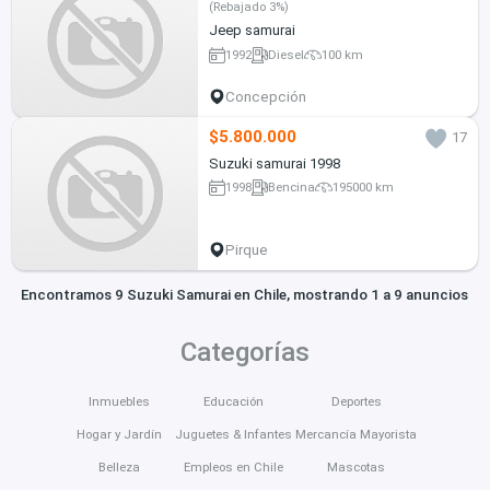
(Rebajado 3%)
Jeep samurai
1992
Diesel
100 km
Concepción
$5.800.000
17
Suzuki samurai 1998
1998
Bencina
195000 km
Pirque
Encontramos 9 Suzuki Samurai en Chile, mostrando 1 a 9 anuncios
Categorías
Inmuebles
Educación
Deportes
Hogar y Jardín
Juguetes & Infantes
Mercancía Mayorista
Belleza
Empleos en Chile
Mascotas