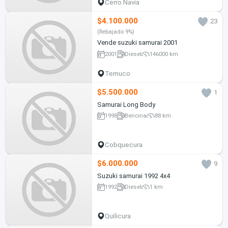
Cerro Navia
$4.100.000
23
(Rebajado 9%)
Vende suzuki samurai 2001
2001
Diesel
146000 km
Temuco
$5.500.000
1
Samurai Long Body
1998
Bencina
88 km
Cobquecura
$6.000.000
9
Suzuki samurai 1992 4x4
1992
Diesel
1 km
Quilicura