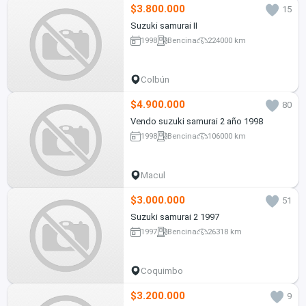
$3.800.000
15
Suzuki samurai II
1998
Bencina
224000 km
Colbún
$4.900.000
80
Vendo suzuki samurai 2 año 1998
1998
Bencina
106000 km
Macul
$3.000.000
51
Suzuki samurai 2 1997
1997
Bencina
26318 km
Coquimbo
$3.200.000
9