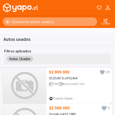
FILTRAR
Autos usados
Filtros aplicados
Autos Usados
$2.800.000
23
SUZUKI SJ410,4x4
1987
Bencina
1 km
Puerto Varas
$2.500.000
5
Suzuki sj410 1983