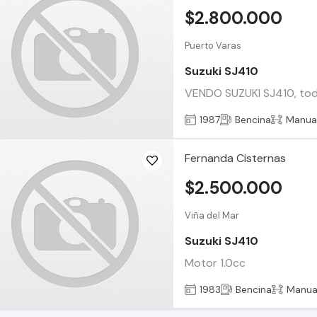
$2.800.000
Puerto Varas
Suzuki SJ410
VENDO SUZUKI SJ410, to
1987
Bencina
Manua
Fernanda Cisternas
$2.500.000
Viña del Mar
Suzuki SJ410
Motor 1.0cc
1983
Bencina
Manua