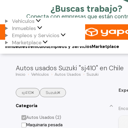
Vehículos
Inmuebles
Empleos y Servicios
Marketplace
Inmuebles
Vehículos
Empleos y Servicios
Marketplace
Autos usados Suzuki "sj410" en Chile
Inicio
Vehículos
Autos Usados
Suzuki
Exp
sj410
Suzuki
Categoría
Enco
Autos Usados (2)
Maquinaria pesada