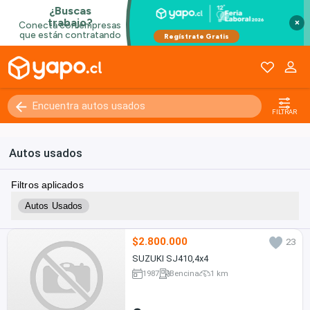
×
FILTRAR
Autos usados
Filtros aplicados
Autos Usados
$2.800.000
23
SUZUKI SJ410,4x4
1987
Bencina
1 km