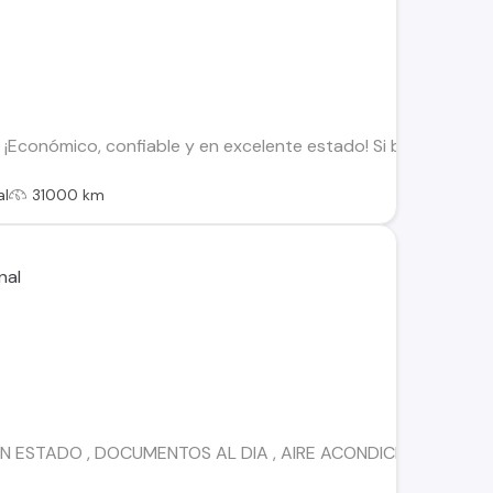
– ¡Económico, confiable y en excelente estado! Si buscas un a
al
31000 km
N ESTADO , DOCUMENTOS AL DIA , AIRE ACONDICIONADO, 145.0