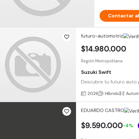
Contactar a
futuro-automotriz
$14.980.000
Región Metropolitana
Suzuki Swift
Descubre tu futuro auto g
2026
Híbrido
Autom
EDUARDO CASTRO
$9.590.000
-4%