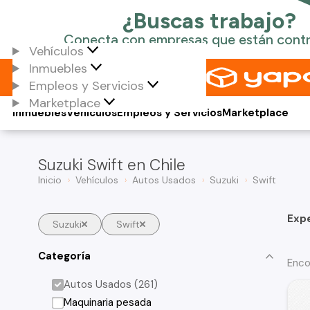
Vehículos
Inmuebles
Empleos y Servicios
Marketplace
Inmuebles
Vehículos
Empleos y Servicios
Marketplace
Suzuki Swift en Chile
Inicio
Vehículos
Autos Usados
Suzuki
Swift
Exp
Suzuki
Swift
Categoría
Enco
Autos Usados (261)
Maquinaria pesada