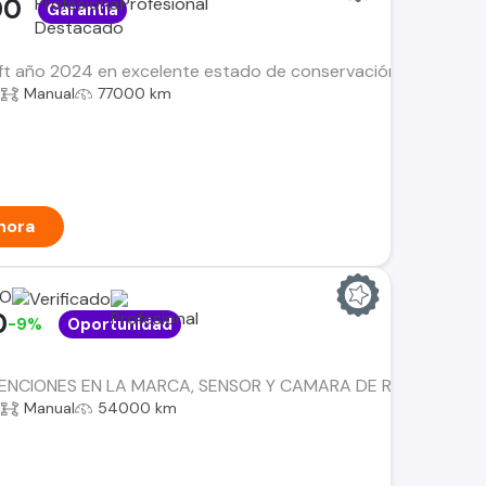
00
Garantía
t año 2024 en excelente estado de conservación, un vehículo
a
Manual
77000 km
hora
RO
0
-9%
Oportunidad
NCIONES EN LA MARCA, SENSOR Y CAMARA DE RETROCESO, D
a
Manual
54000 km