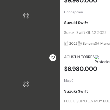
$9.990.000
Concepción
Suzuki Swift
Suzuki Swift GL 1.2 2023 
2023
Bencina
Manu
AGUSTIN TORRES
$6.980.000
Maipú
Suzuki Swift
FULL EQUIPO ,EN MUY BUE