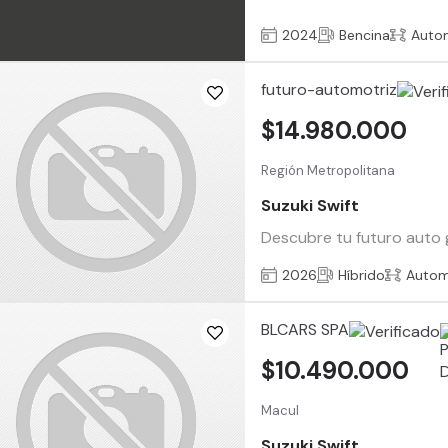
2024
Bencina
Auto
futuro-automotriz
$14.980.000
Región Metropolitana
Suzuki Swift
Descubre tu futuro auto g
2026
Híbrido
Autom
BLCARS SPA
$10.490.000
Macul
Suzuki Swift