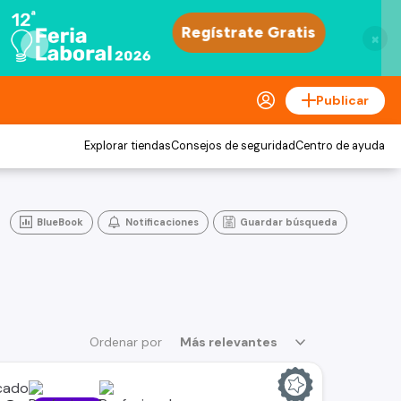
×
Publicar
Explorar tiendas
Consejos de seguridad
Centro de ayuda
BlueBook
Notificaciones
Guardar búsqueda
Ordenar por
Más relevantes