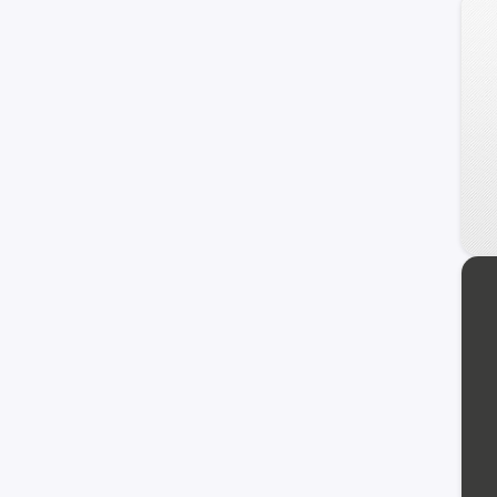
Samurai
Carry
Maruti
Wagon R+
XL-7