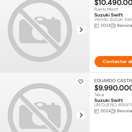
$10.490.0
Puerto Montt
Suzuki Swift
Vendo Suzuki Swif
2024
Bencin
Contactar a
EDUARDO CAST
$9.990.00
Talca
Suzuki Swift
UN DUEÑO, MANTE
2024
Bencin