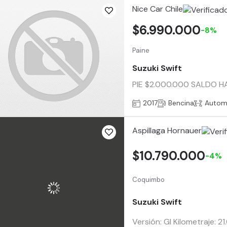
Nice Car Chile
$6.990.000
-8%
Paine
Suzuki Swift
PIE $2.000.000 SALDO H
2017
Bencina
Autom
Aspillaga Hornauer
$10.790.000
-4%
Coquimbo
Suzuki Swift
Versión: Gl Kilometraje: 