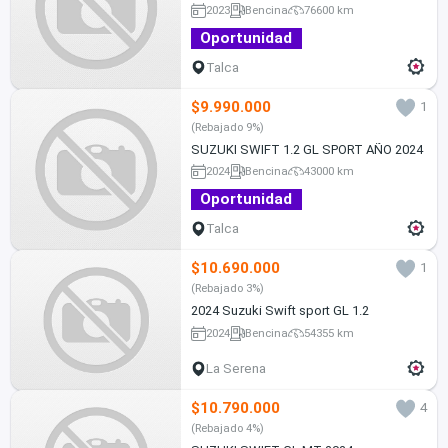
2023
Bencina
76600 km
Oportunidad
Talca
$9.990.000
1
(Rebajado 9%)
SUZUKI SWIFT 1.2 GL SPORT AÑO 2024
2024
Bencina
43000 km
Oportunidad
Talca
$10.690.000
1
(Rebajado 3%)
2024 Suzuki Swift sport GL 1.2
2024
Bencina
54355 km
La Serena
$10.790.000
4
(Rebajado 4%)