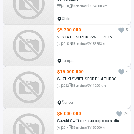
2010
Bencina
154000 km
Chile
$5.300.000
5
VENTA DE SUZUKI SWIFT 2015
2015
Bencina
183853 km
Lampa
$15.000.000
4
SUZUKI SWIFT SPORT 1.4 TURBO
2022
Bencina
11200 km
Ñuñoa
$5.000.000
24
Suzuki Swift con sus papeles al día.
2014
Bencina
183000 km