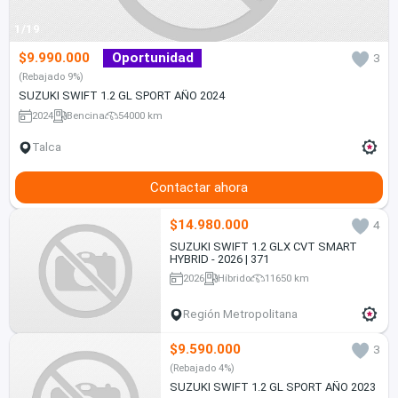
1/19
$9.990.000
Oportunidad
3
(Rebajado 9%)
SUZUKI SWIFT 1.2 GL SPORT AÑO 2024
2024
Bencina
54000 km
Talca
Contactar ahora
$14.980.000
4
SUZUKI SWIFT 1.2 GLX CVT SMART
HYBRID - 2026 | 371
2026
Híbrido
11650 km
Región Metropolitana
$9.590.000
3
(Rebajado 4%)
SUZUKI SWIFT 1.2 GL SPORT AÑO 2023