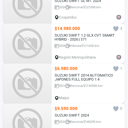
SUZUKI SWIFT GL MT 2024
2024
Bencina
21000 km
Coquimbo
$14.980.000
3
SUZUKI SWIFT 1.2 GLX CVT SMART
HYBRID - 2026 | 371
2026
Híbrido
11650 km
Región Metropolitana
$6.980.000
1
SUZUKI SWIFT 2014 AUTOMATICO
JAPONES FULL EQUIPO 1.4
2014
Bencina
145000 km
Maipú
$9.590.000
0
SUZUKI SWIFT 2024
2024
Bencina
46295 km