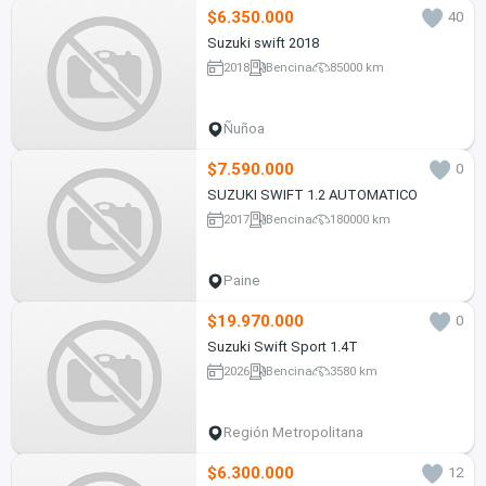
$6.350.000
40
Suzuki swift 2018
2018
Bencina
85000 km
Ñuñoa
$7.590.000
0
SUZUKI SWIFT 1.2 AUTOMATICO
2017
Bencina
180000 km
Paine
$19.970.000
0
Suzuki Swift Sport 1.4T
2026
Bencina
3580 km
Región Metropolitana
$6.300.000
12