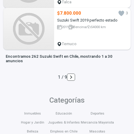
Talca
$7.800.000
3
Suzuki Swift 2019 perfecto estado
2019
Bencina
54000 km
Temuco
Encontramos 262 Suzuki Swift en Chile, mostrando 1 a 30
anuncios
1 / 9
Categorías
Inmuebles
Educación
Deportes
Hogar y Jardín
Juguetes & Infantes
Mercancía Mayorista
Belleza
Empleos en Chile
Mascotas