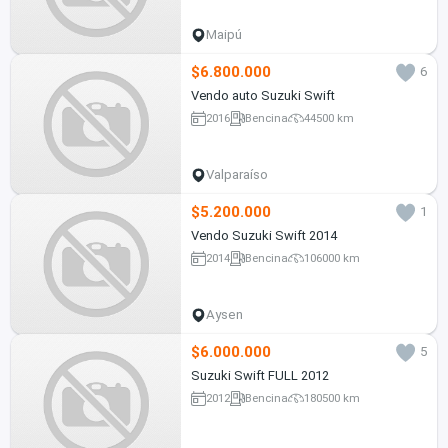
Maipú
$6.800.000
6
Vendo auto Suzuki Swift
2016
Bencina
44500 km
Valparaíso
$5.200.000
1
Vendo Suzuki Swift 2014
2014
Bencina
106000 km
Aysen
$6.000.000
5
Suzuki Swift FULL 2012
2012
Bencina
180500 km