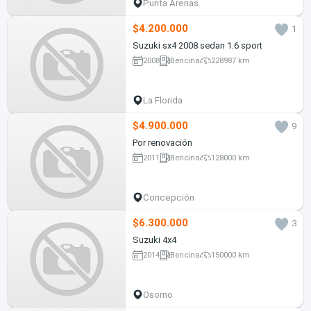
Punta Arenas
$4.200.000
1
Suzuki sx4 2008 sedan 1.6 sport
2008
Bencina
228987 km
La Florida
$4.900.000
9
Por renovación
2011
Bencina
128000 km
Concepción
$6.300.000
3
Suzuki 4x4
2014
Bencina
150000 km
Osorno