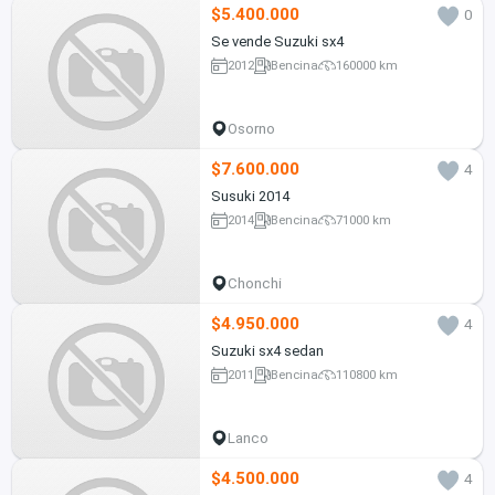
$5.400.000
0
Se vende Suzuki sx4
2012
Bencina
160000 km
Osorno
$7.600.000
4
Susuki 2014
2014
Bencina
71000 km
Chonchi
$4.950.000
4
Suzuki sx4 sedan
2011
Bencina
110800 km
Lanco
$4.500.000
4