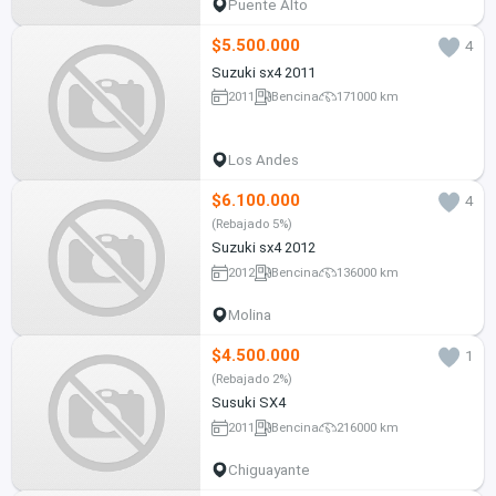
Puente Alto
$5.500.000
4
Suzuki sx4 2011
2011
Bencina
171000 km
Los Andes
$6.100.000
4
(Rebajado 5%)
Suzuki sx4 2012
2012
Bencina
136000 km
Molina
$4.500.000
1
(Rebajado 2%)
Susuki SX4
2011
Bencina
216000 km
Chiguayante