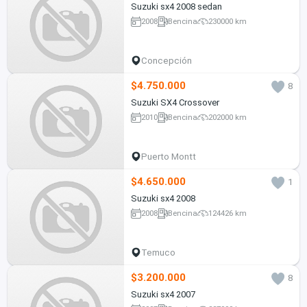
Suzuki sx4 2008 sedan
2008
Bencina
230000 km
Concepción
$4.750.000
8
Suzuki SX4 Crossover
2010
Bencina
202000 km
Puerto Montt
$4.650.000
1
Suzuki sx4 2008
2008
Bencina
124426 km
Temuco
$3.200.000
8
Suzuki sx4 2007