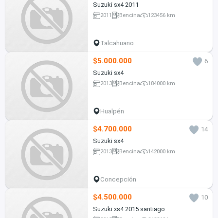
Suzuki sx4 2011
2011
Bencina
123456 km
Talcahuano
$5.000.000
6
Suzuki sx4
2013
Bencina
184000 km
Hualpén
$4.700.000
14
Suzuki sx4
2013
Bencina
142000 km
Concepción
$4.500.000
10
Suzuki xs4 2015 santiago