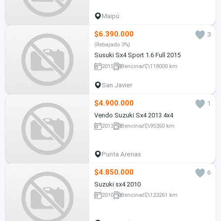
Maipú
$6.390.000
3
(Rebajado 3%)
Susuki Sx4 Sport 1.6 Full 2015
2015
Bencina
118000 km
San Javier
$4.900.000
1
Vendo Suzuki Sx4 2013 4x4
2013
Bencina
95350 km
Punta Arenas
$4.850.000
6
Suzuki sx4 2010
2010
Bencina
123261 km