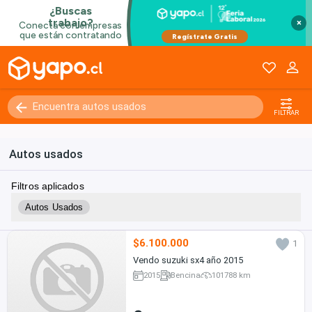
×
FILTRAR
Autos usados
Filtros aplicados
Autos Usados
$6.100.000
1
Vendo suzuki sx4 año 2015
2015
Bencina
101788 km