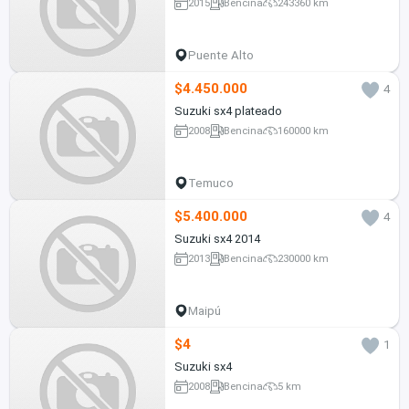
2015
Bencina
243360 km
Puente Alto
$4.450.000
4
Suzuki sx4 plateado
2008
Bencina
160000 km
Temuco
$5.400.000
4
Suzuki sx4 2014
2013
Bencina
230000 km
Maipú
$4
1
Suzuki sx4
2008
Bencina
5 km