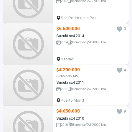
2007
Bencina
227000 km
San Pedro de la Paz
$6.600.000
0
Suzuki sx4 2014
2014
Bencina
158000 km
Osorno
$4.200.000
4
(Rebajado 14%)
Susuki sx4 2011
2011
Bencina
209000 km
Puerto Montt
$4.650.000
9
Suzuki sx4 2010
2010
Bencina
109000 km