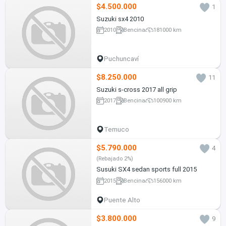
$4.500.000
1
Suzuki sx4 2010
2010
Bencina
181000 km
Puchuncaví
$8.250.000
11
Suzuki s-cross 2017 all grip
2017
Bencina
100900 km
Temuco
$5.790.000
4
(Rebajado 2%)
Susuki SX4 sedan sports full 2015
2015
Bencina
156000 km
Puente Alto
$3.800.000
9