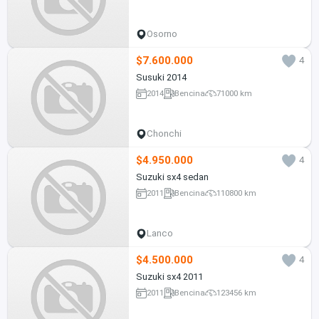
Osorno
$7.600.000
4
Susuki 2014
2014
Bencina
71000 km
Chonchi
$4.950.000
4
Suzuki sx4 sedan
2011
Bencina
110800 km
Lanco
$4.500.000
4
Suzuki sx4 2011
2011
Bencina
123456 km