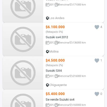
2011
Bencina
171000 km
Los Andes
$6.100.000
4
(Rebajado 5%)
Suzuki sx4 2012
2012
Bencina
136000 km
Molina
$4.500.000
1
(Rebajado 2%)
Susuki SX4
2011
Bencina
216000 km
Chiguayante
$5.400.000
0
Se vende Suzuki sx4
2012
Bencina
160000 km