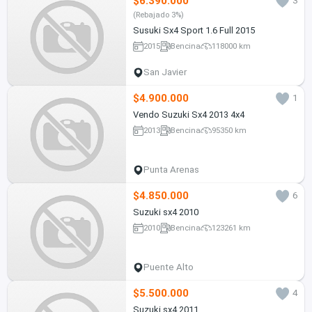
$6.390.000
3
(Rebajado 3%)
Susuki Sx4 Sport 1.6 Full 2015
2015
Bencina
118000 km
San Javier
$4.900.000
1
Vendo Suzuki Sx4 2013 4x4
2013
Bencina
95350 km
Punta Arenas
$4.850.000
6
Suzuki sx4 2010
2010
Bencina
123261 km
Puente Alto
$5.500.000
4
Suzuki sx4 2011