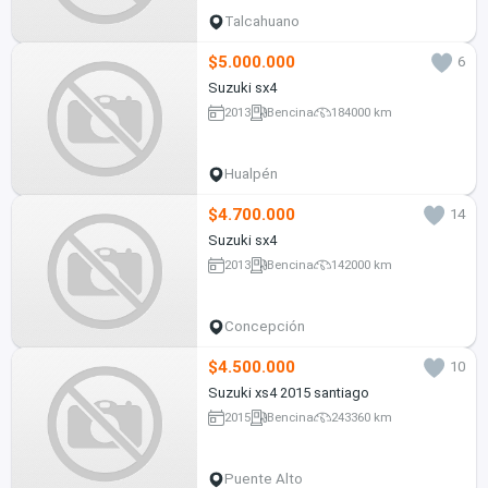
Talcahuano
$5.000.000
6
Suzuki sx4
2013
Bencina
184000 km
Hualpén
$4.700.000
14
Suzuki sx4
2013
Bencina
142000 km
Concepción
$4.500.000
10
Suzuki xs4 2015 santiago
2015
Bencina
243360 km
Puente Alto