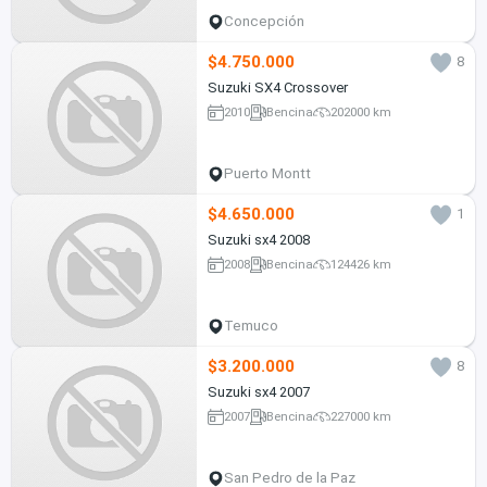
Concepción
$4.750.000
8
Suzuki SX4 Crossover
2010
Bencina
202000 km
Puerto Montt
$4.650.000
1
Suzuki sx4 2008
2008
Bencina
124426 km
Temuco
$3.200.000
8
Suzuki sx4 2007
2007
Bencina
227000 km
San Pedro de la Paz