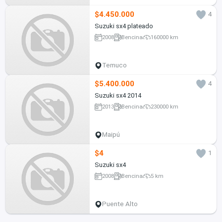
$4.450.000
4
Suzuki sx4 plateado
2008
Bencina
160000 km
Temuco
$5.400.000
4
Suzuki sx4 2014
2013
Bencina
230000 km
Maipú
$4
1
Suzuki sx4
2008
Bencina
5 km
Puente Alto