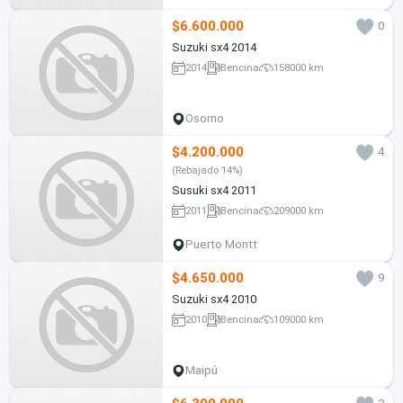
$6.600.000
0
Suzuki sx4 2014
2014
Bencina
158000 km
Osorno
$4.200.000
4
(Rebajado 14%)
Susuki sx4 2011
2011
Bencina
209000 km
Puerto Montt
$4.650.000
9
Suzuki sx4 2010
2010
Bencina
109000 km
Maipú