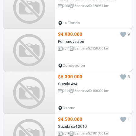
2008
Bencina
228987 km
La Florida
$4.900.000
9
Por renovación
2011
Bencina
128000 km
Concepción
$6.300.000
3
Suzuki 4x4
2014
Bencina
150000 km
Osorno
$4.500.000
1
Suzuki sx4 2010
2010
Bencina
181000 km