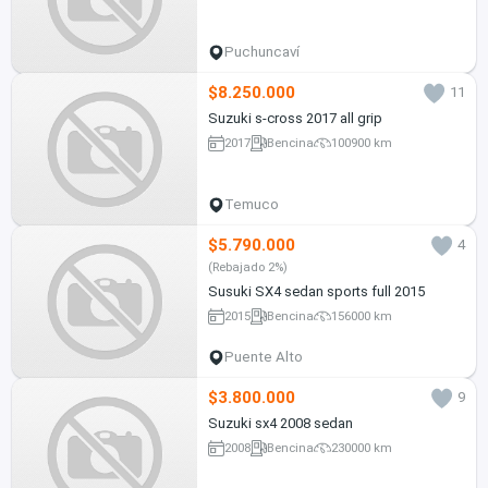
Puchuncaví
$8.250.000
11
Suzuki s-cross 2017 all grip
2017
Bencina
100900 km
Temuco
$5.790.000
4
(Rebajado 2%)
Susuki SX4 sedan sports full 2015
2015
Bencina
156000 km
Puente Alto
$3.800.000
9
Suzuki sx4 2008 sedan
2008
Bencina
230000 km