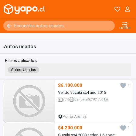
FILTRAR
Autos usados
Filtros aplicados
Autos Usados
$6.100.000
1
Vendo suzuki sx4 año 2015
2015
Bencina
101788 km
Punta Arenas
$4.200.000
1
Suzuki sx4 2008 sedan 1.6 sport