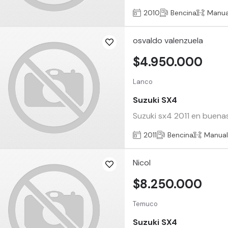
2010
Bencina
Manua
osvaldo valenzuela
$4.950.000
Lanco
Suzuki SX4
Suzuki sx4 2011 en buenas
2011
Bencina
Manua
Nicol
$8.250.000
Temuco
Suzuki SX4