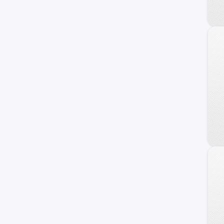
Carry
Ignis
Maruti
Wagon R+
XL-7