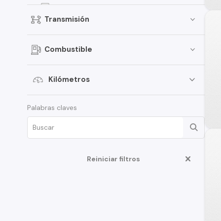
Jimny
Transmisión
Celerio
Grand Vitara
Combustible
Vitara
APV
Kilómetros
XL7
Palabras claves
Ciaz
Ertiga
Fronx
Swift Sport
Reiniciar filtros
Aerio
S-Cross
Samurai