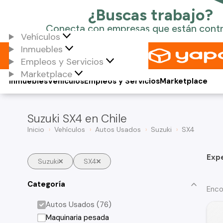
Vehículos
Inmuebles
Empleos y Servicios
Marketplace
Inmuebles
Vehículos
Empleos y Servicios
Marketplace
Suzuki SX4 en Chile
Inicio
Vehículos
Autos Usados
Suzuki
SX4
Exp
Suzuki
SX4
Categoría
Enco
Autos Usados (76)
Maquinaria pesada