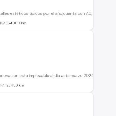
lles estéticos típicos por el año,cuenta con AC, llantas de a
l
184000 km
novacion esta implecable al dia asta marzo 2024 y revicion h
l
123456 km