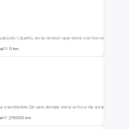
nual,solo 1 dueño, es la version que viene con los neblineros de
al
5 km
ía transferible Sin aire detalle tiene el foco de atrás quebrad
al
275000 km