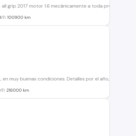
 all grip 2017 motor 1.6 mecánicamente a toda prueba, amplio
l
100900 km
, en muy buenas condiciones. Detalles por el año, como en pi
l
216000 km