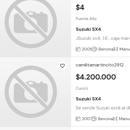
$4
Puente Alto
Suzuki SX4
JSuzuki sx4, 1.6 , caja ma
2008
Bencina
Manu
camilitamartincito2912
$4.200.000
Curicó
Suzuki SX4
Se vende Suzuki está al d
2007
Bencina
Manu