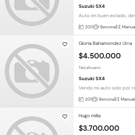
Suzuki SX4
Auto en buen estado, deta
2013
Bencina
Manua
Gloria Bahamondez Urra
$4.500.000
Talcahuano
Suzuki SX4
Vendo mi auto solo por re
2011
Bencina
Manua
Hugo milla
$3.700.000