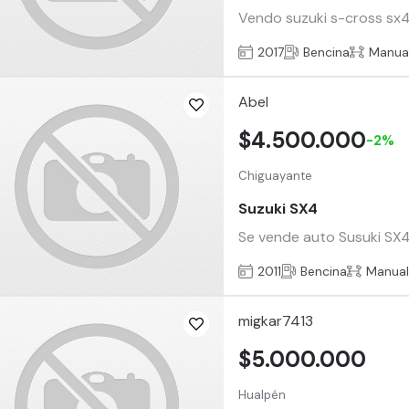
Vendo suzuki s-cross sx4
2017
Bencina
Manua
Abel
$4.500.000
-2%
Chiguayante
Suzuki SX4
Se vende auto Susuki SX4
2011
Bencina
Manua
migkar7413
$5.000.000
Hualpén