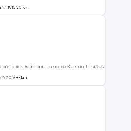
l
181000 km
 condiciones full con aire radio Bluetooth llantas neumáticos 
l
110800 km