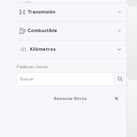
Jimny
Transmisión
Celerio
Grand Vitara
Combustible
Vitara
APV
Kilómetros
XL7
Palabras claves
Aerio
Ciaz
Ertiga
Fronx
Reiniciar filtros
Swift Sport
S-Cross
Samurai