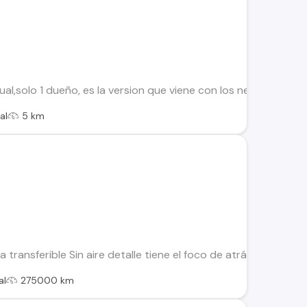
nual,solo 1 dueño, es la version que viene con los neblineros de
al
5 km
ía transferible Sin aire detalle tiene el foco de atrás quebrad
al
275000 km