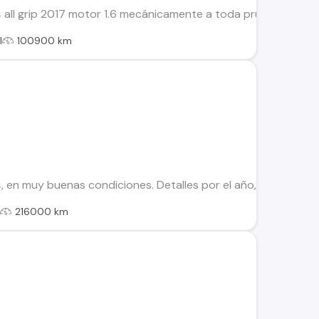
 all grip 2017 motor 1.6 mecánicamente a toda prueba, amplio
l
100900 km
, en muy buenas condiciones. Detalles por el año, como en pi
l
216000 km