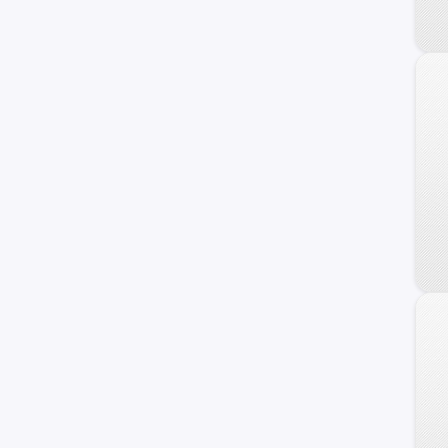
Carry
Ignis
Maruti
Wagon R+
XL-7