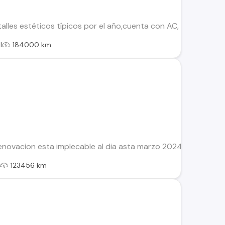
lles estéticos típicos por el año,cuenta con AC, llantas de a
l
184000 km
novacion esta implecable al dia asta marzo 2024 y revicion h
l
123456 km