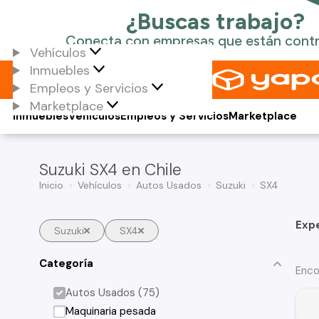
Vehículos
Inmuebles
Empleos y Servicios
Marketplace
Inmuebles
Vehículos
Empleos y Servicios
Marketplace
Suzuki SX4 en Chile
Inicio
Vehículos
Autos Usados
Suzuki
SX4
Exp
Suzuki
SX4
Categoría
Enco
Autos Usados (75)
Maquinaria pesada