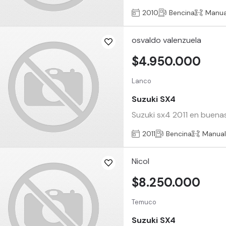
2010
Bencina
Manua
osvaldo valenzuela
$4.950.000
Lanco
Suzuki SX4
Suzuki sx4 2011 en buenas
2011
Bencina
Manua
Nicol
$8.250.000
Temuco
Suzuki SX4