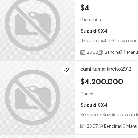
$4
Puente Alto
Suzuki SX4
JSuzuki sx4, 1.6 , caja ma
2008
Bencina
Manu
camilitamartincito2912
$4.200.000
Curicó
Suzuki SX4
Se vende Suzuki está al d
2007
Bencina
Manu