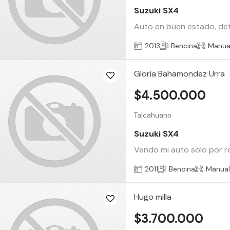
Suzuki SX4
Auto en buen estado, deta
2013
Bencina
Manua
Gloria Bahamondez Urra
$4.500.000
Talcahuano
Suzuki SX4
Vendo mi auto solo por re
2011
Bencina
Manua
Hugo milla
$3.700.000