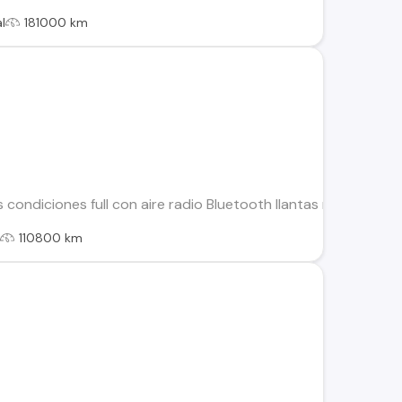
l
181000 km
 condiciones full con aire radio Bluetooth llantas neumáticos 
l
110800 km