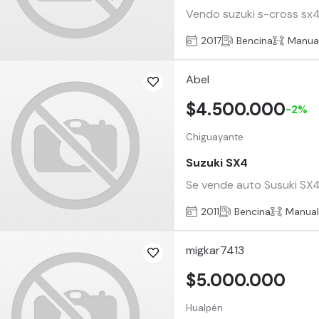
Vendo suzuki s-cross sx4
2017
Bencina
Manua
Abel
$4.500.000
-2%
Chiguayante
Suzuki SX4
Se vende auto Susuki SX4
2011
Bencina
Manua
migkar7413
$5.000.000
Hualpén