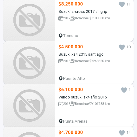
$8.250.000
11
Suzuki s-cross 2017 all grip
2017
Bencina
100900 km
Temuco
$4.500.000
10
Suzuki xs4 2015 santiago
2015
Bencina
243360 km
Puente Alto
$6.100.000
1
Vendo suzuki sx4 año 2015
2015
Bencina
101788 km
Punta Arenas
$4.700.000
14