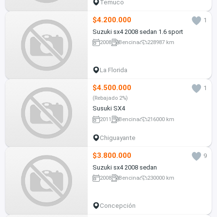
Temuco
$4.200.000
1
Suzuki sx4 2008 sedan 1.6 sport
2008
Bencina
228987 km
La Florida
$4.500.000
1
(Rebajado 2%)
Susuki SX4
2011
Bencina
216000 km
Chiguayante
$3.800.000
9
Suzuki sx4 2008 sedan
2008
Bencina
230000 km
Concepción