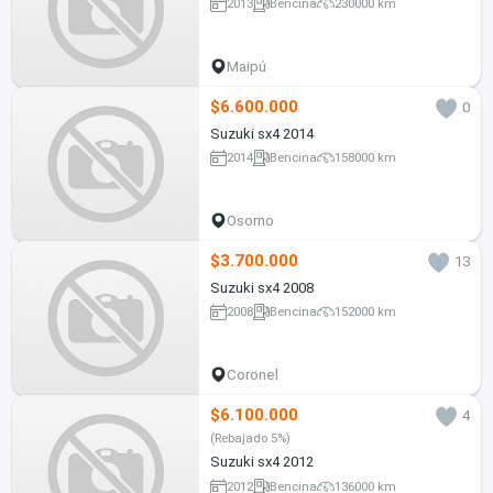
2013
Bencina
230000 km
Maipú
$6.600.000
0
Suzuki sx4 2014
2014
Bencina
158000 km
Osorno
$3.700.000
13
Suzuki sx4 2008
2008
Bencina
152000 km
Coronel
$6.100.000
4
(Rebajado 5%)
Suzuki sx4 2012
2012
Bencina
136000 km