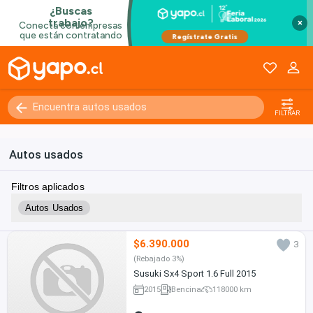
×
FILTRAR
Autos usados
Filtros aplicados
Autos Usados
$6.390.000
3
(Rebajado 3%)
Susuki Sx4 Sport 1.6 Full 2015
2015
Bencina
118000 km