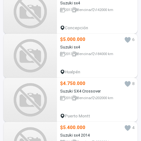
Suzuki sx4
2013
Bencina
142000 km
Concepción
$5.000.000
6
Suzuki sx4
2013
Bencina
184000 km
Hualpén
$4.750.000
8
Suzuki SX4 Crossover
2010
Bencina
202000 km
Puerto Montt
$5.400.000
4
Suzuki sx4 2014