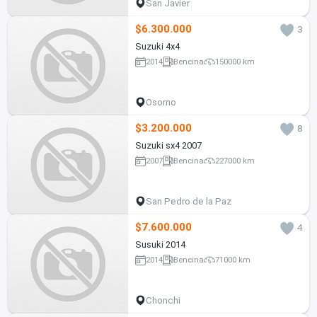
San Javier
$6.300.000
3
Suzuki 4x4
2014
Bencina
150000 km
Osorno
$3.200.000
8
Suzuki sx4 2007
2007
Bencina
227000 km
San Pedro de la Paz
$7.600.000
4
Susuki 2014
2014
Bencina
71000 km
Chonchi