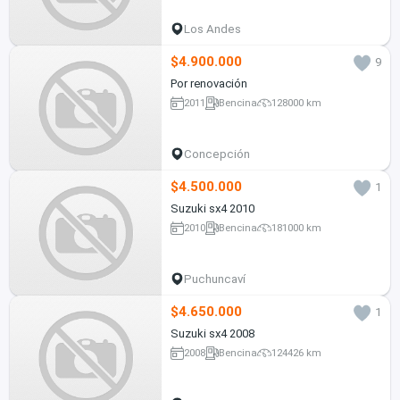
Los Andes
$4.900.000
9
Por renovación
2011
Bencina
128000 km
Concepción
$4.500.000
1
Suzuki sx4 2010
2010
Bencina
181000 km
Puchuncaví
$4.650.000
1
Suzuki sx4 2008
2008
Bencina
124426 km