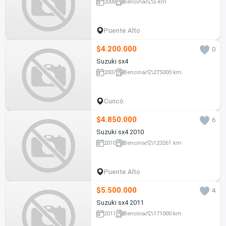
2008
Bencina
5 km
Puente Alto
$4.200.000
0
Suzuki sx4
2007
Bencina
275000 km
Curicó
$4.850.000
6
Suzuki sx4 2010
2010
Bencina
123261 km
Puente Alto
$5.500.000
4
Suzuki sx4 2011
2011
Bencina
171000 km