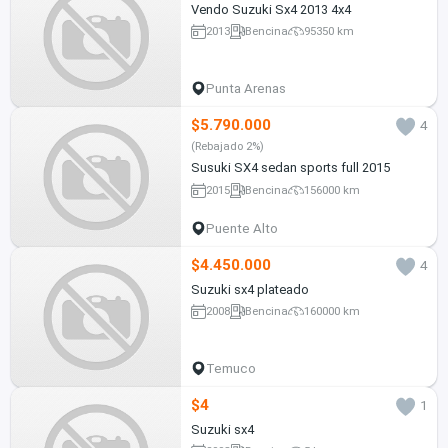
Vendo Suzuki Sx4 2013 4x4
2013
Bencina
95350 km
Punta Arenas
$5.790.000
4
(Rebajado 2%)
Susuki SX4 sedan sports full 2015
2015
Bencina
156000 km
Puente Alto
$4.450.000
4
Suzuki sx4 plateado
2008
Bencina
160000 km
Temuco
$4
1
Suzuki sx4