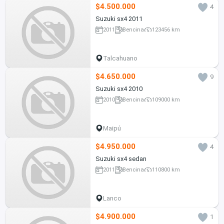
$4.500.000
4
Suzuki sx4 2011
2011
Bencina
123456 km
Talcahuano
$4.650.000
9
Suzuki sx4 2010
2010
Bencina
109000 km
Maipú
$4.950.000
4
Suzuki sx4 sedan
2011
Bencina
110800 km
Lanco
$4.900.000
1