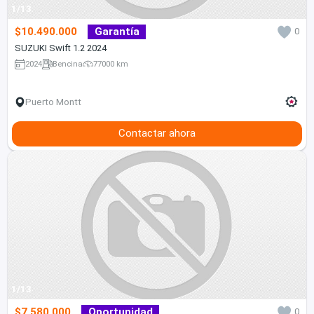
1/13
$10.490.000
Garantía
0
SUZUKI Swift 1.2 2024
2024
Bencina
77000 km
Puerto Montt
Contactar ahora
1/13
$7.580.000
Oportunidad
0