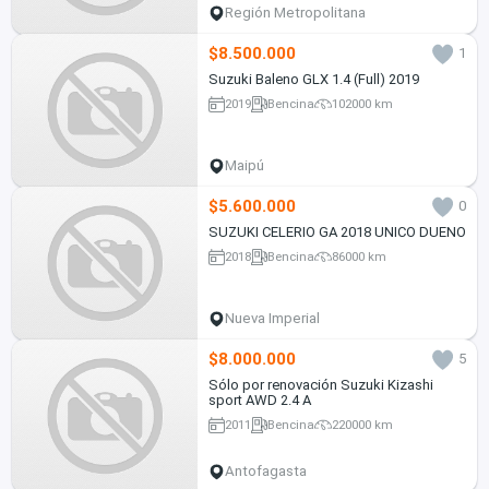
Región Metropolitana
$8.500.000
1
Suzuki Baleno GLX 1.4 (Full) 2019
2019
Bencina
102000 km
Maipú
$5.600.000
0
SUZUKI CELERIO GA 2018 UNICO DUENO
2018
Bencina
86000 km
Nueva Imperial
$8.000.000
5
Sólo por renovación Suzuki Kizashi
sport AWD 2.4 A
2011
Bencina
220000 km
Antofagasta