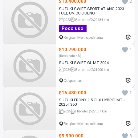
$10.480.000
2
SUZUKI SWIFT SPORT AT AÑO 2023
FULL UNICO DUEÑO
2023
Bencina
29484 km
Poco uso
Región Metropolitana
$10.790.000
4
(Rebajado 4%)
SUZUKI SWIFT GL MT 2024
2024
Bencina
21000 km
Coquimbo
$16.480.000
1
SUZUKI FRONX 1.5 GLX HYBRID MT -
2025 | 360
2025
Híbrido
27337 km
Región Metropolitana
$9.990.000
3