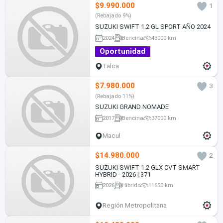
$9.990.000
1
(Rebajado 9%)
SUZUKI SWIFT 1.2 GL SPORT AÑO 2024
2024
Bencina
43000 km
Oportunidad
Talca
$7.980.000
3
(Rebajado 11%)
SUZUKI GRAND NOMADE
2017
Bencina
37000 km
Macul
$14.980.000
2
SUZUKI SWIFT 1.2 GLX CVT SMART
HYBRID - 2026 | 371
2026
Híbrido
11650 km
Región Metropolitana