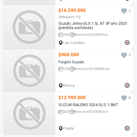
$16.590.000
2
(Rebajado 1%)
Suzuki Jimny GLX 1.5L AT 5P año 2025
(pérdida asimilada)
2025
Bencina
50500 km
Las Condes
$900.000
5
Furgón Suzuki
1994
Bencina
100000 km
Renca
$12.990.000
0
SUZUKI BALENO 2024 GLS 1.5MT
2024
Bencina
43000 km
Ovalle