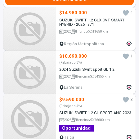
$14.980.000
4
SUZUKI SWIFT 1.2 GLX CVT SMART
HYBRID - 2026 | 371
2026
Híbrido
11650 km
Región Metropolitana
$10.690.000
1
(Rebajado 3%)
2024 Suzuki Swift sport GL 1.2
2024
Bencina
54355 km
La Serena
$9.590.000
3
(Rebajado 4%)
SUZUKI SWIFT 1.2 GL SPORT AÑO 2023
2023
Bencina
76600 km
Oportunidad
Talca