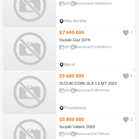
2003
Bencina
180000 km
Viña del Mar
$7.690.000
1
Suzuki Ciaz 2019
2019
Bencina
146000 km
Macul
$9.680.000
1
SUZUKI DZIRE GLX 1.2 MT 2023
2023
Bencina
38150 km
Providencia
$5.800.000
2
Suzuki Celerio 2020
2020
Bencina
67700 km