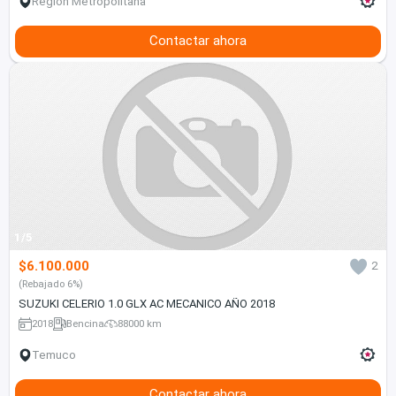
Región Metropolitana
Contactar ahora
1/5
$6.100.000
2
(Rebajado 6%)
SUZUKI CELERIO 1.0 GLX AC MECANICO AÑO 2018
2018
Bencina
88000 km
Temuco
Contactar ahora