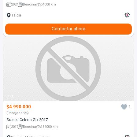
2024
Bencina
54000 km
Talca
Contactar ahora
1/15
$4.990.000
1
(Rebajado 9%)
Suzuki Celerio Glx 2017
2017
Bencina
154000 km