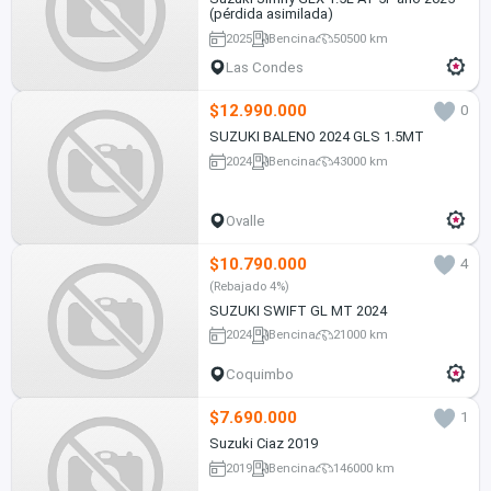
(pérdida asimilada)
2025
Bencina
50500 km
Las Condes
$12.990.000
0
SUZUKI BALENO 2024 GLS 1.5MT
2024
Bencina
43000 km
Ovalle
$10.790.000
4
(Rebajado 4%)
SUZUKI SWIFT GL MT 2024
2024
Bencina
21000 km
Coquimbo
$7.690.000
1
Suzuki Ciaz 2019
2019
Bencina
146000 km