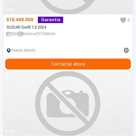
1/13
$10.490.000
Garantía
2
SUZUKI Swift 1.2 2024
2024
Bencina
77000 km
Puerto Montt
Contactar ahora
1/13