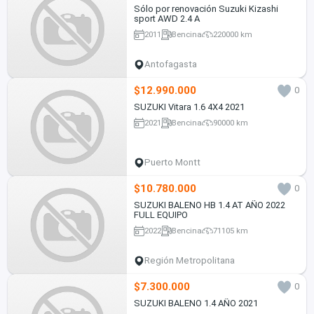
Sólo por renovación Suzuki Kizashi
sport AWD 2.4 A
2011
Bencina
220000 km
Antofagasta
$12.990.000
0
SUZUKI Vitara 1.6 4X4 2021
2021
Bencina
90000 km
Puerto Montt
$10.780.000
0
SUZUKI BALENO HB 1.4 AT AÑO 2022
FULL EQUIPO
2022
Bencina
71105 km
Región Metropolitana
$7.300.000
0
SUZUKI BALENO 1.4 AÑO 2021