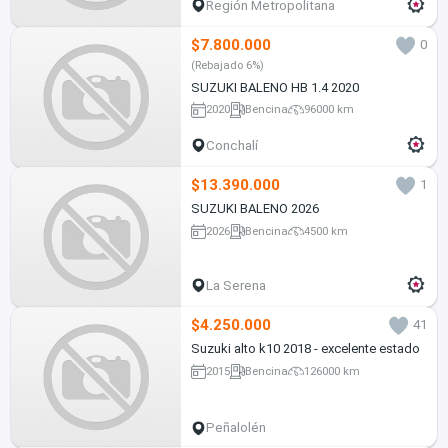
Región Metropolitana
$7.800.000
0
(Rebajado 6%)
SUZUKI BALENO HB 1.4 2020
2020
Bencina
96000 km
Conchalí
$13.390.000
1
SUZUKI BALENO 2026
2026
Bencina
4500 km
La Serena
$4.250.000
41
Suzuki alto k10 2018 - excelente estado
2015
Bencina
126000 km
Peñalolén