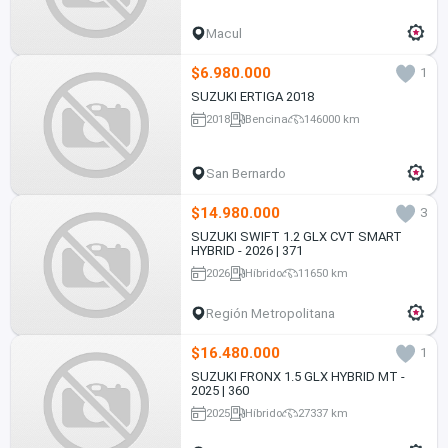
Macul
$6.980.000
1
SUZUKI ERTIGA 2018
2018
Bencina
146000 km
San Bernardo
$14.980.000
3
SUZUKI SWIFT 1.2 GLX CVT SMART
HYBRID - 2026 | 371
2026
Híbrido
11650 km
Región Metropolitana
$16.480.000
1
SUZUKI FRONX 1.5 GLX HYBRID MT -
2025 | 360
2025
Híbrido
27337 km