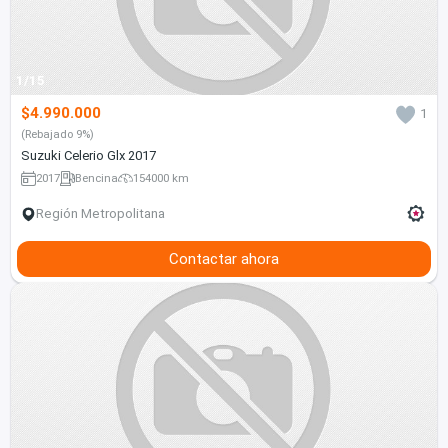
1/15
$4.990.000
1
(Rebajado 9%)
Suzuki Celerio Glx 2017
2017
Bencina
154000 km
Región Metropolitana
Contactar ahora