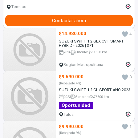
Temuco
Contactar ahora
$14.980.000
4
SUZUKI SWIFT 1.2 GLX CVT SMART
HYBRID - 2026 | 371
2026
Híbrido
11650 km
Región Metropolitana
$9.590.000
3
(Rebajado 4%)
SUZUKI SWIFT 1.2 GL SPORT AÑO 2023
2023
Bencina
76600 km
Oportunidad
Talca
$9.990.000
1
(Rebajado 9%)