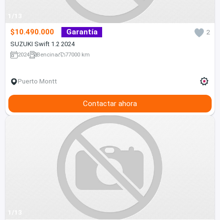
1/13
$10.490.000
Garantía
2
SUZUKI Swift 1.2 2024
2024
Bencina
77000 km
Puerto Montt
Contactar ahora
1/13