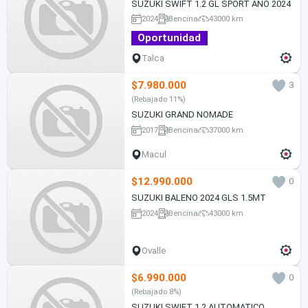
SUZUKI SWIFT 1.2 GL SPORT AÑO 2024
2024
Bencina
43000 km
Oportunidad
Talca
$7.980.000
3
(Rebajado 11%)
SUZUKI GRAND NOMADE
2017
Bencina
37000 km
Macul
$12.990.000
0
SUZUKI BALENO 2024 GLS 1.5MT
2024
Bencina
43000 km
Ovalle
$6.990.000
0
(Rebajado 8%)
SUZUKI SWIFT 1.2 AUTOMATICO