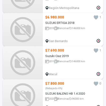
Región Metropolitana
$6.980.000
1
SUZUKI ERTIGA 2018
2018
Bencina
146000 km
San Bernardo
$7.690.000
1
Suzuki Ciaz 2019
2019
Bencina
146000 km
Macul
$7.800.000
0
(Rebajado 6%)
SUZUKI BALENO HB 1.4 2020
2020
Bencina
96000 km