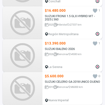
Conchalí
$16.480.000
1
SUZUKI FRONX 1.5 GLX HYBRID MT -
2025 | 360
2025
Híbrido
27337 km
Región Metropolitana
$13.390.000
1
SUZUKI BALENO 2026
2026
Bencina
4500 km
La Serena
$5.600.000
0
SUZUKI CELERIO GA 2018 UNICO DUENO
2018
Bencina
86000 km
Nueva Imperial