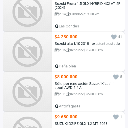
Suzuki Fronx 1.5 GLX HYBRID 4X2 AT 5P
(2024)
2024
Híbrido
19000 km
Las Condes
$4.250.000
41
Suzuki alto k10 2018 - excelente estado
2015
Bencina
126000 km
Peñalolén
$8.000.000
5
Sólo por renovación Suzuki Kizashi
sport AWD 2.4 A
2011
Bencina
220000 km
Antofagasta
$9.680.000
1
SUZUKI DZIRE GLX 1.2 MT 2023