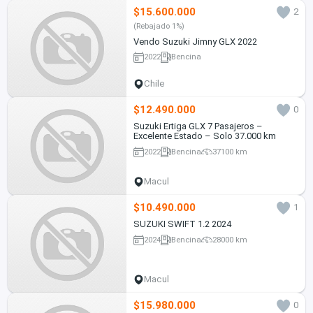
$15.600.000
2
(Rebajado 1%)
Vendo Suzuki Jimny GLX 2022
2022
Bencina
Chile
$12.490.000
0
Suzuki Ertiga GLX 7 Pasajeros –
Excelente Estado – Solo 37.000 km
2022
Bencina
37100 km
Macul
$10.490.000
1
SUZUKI SWIFT 1.2 2024
2024
Bencina
28000 km
Macul
$15.980.000
0