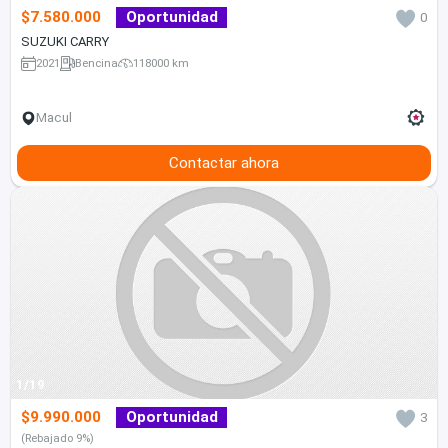
$7.580.000
Oportunidad
0
SUZUKI CARRY
2021
Bencina
118000 km
Macul
Contactar ahora
1/19
$9.990.000
Oportunidad
3
(Rebajado 9%)