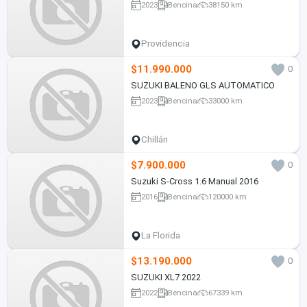
2023
Bencina
38150 km
Providencia
$11.990.000
0
SUZUKI BALENO GLS AUTOMATICO
2023
Bencina
33000 km
Chillán
$7.900.000
0
Suzuki S-Cross 1.6 Manual 2016
2016
Bencina
120000 km
La Florida
$13.190.000
0
SUZUKI XL7 2022
2022
Bencina
67339 km