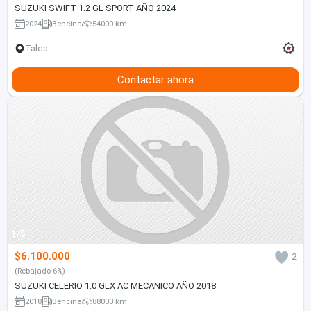
SUZUKI SWIFT 1.2 GL SPORT AÑO 2024
2024
Bencina
54000 km
Talca
Contactar ahora
1/5
$6.100.000
2
(Rebajado 6%)
SUZUKI CELERIO 1.0 GLX AC MECANICO AÑO 2018
2018
Bencina
88000 km