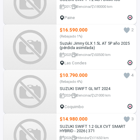
2017
Bencina
180000 km
Paine
$16.590.000
2
(Rebajado 1%)
Suzuki Jimny GLX 1.5L AT 5P año 2025
(pérdida asimilada)
2025
Bencina
50500 km
Las Condes
$10.790.000
4
(Rebajado 4%)
SUZUKI SWIFT GL MT 2024
2024
Bencina
21000 km
Coquimbo
$14.980.000
3
SUZUKI SWIFT 1.2 GLX CVT SMART
HYBRID - 2026 | 371
2026
Híbrido
11650 km