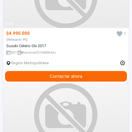
1/15
$4.990.000
1
(Rebajado 9%)
Suzuki Celerio Glx 2017
2017
Bencina
154000 km
Región Metropolitana
Contactar ahora