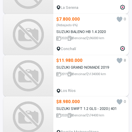
La Serena
$7.800.000
0
(Rebajado 6%)
SUZUKI BALENO HB 1.4 2020
2020
Bencina
96000 km
Conchalí
$11.980.000
8
SUZUKI GRAND NOMADE 2019
2019
Bencina
134000 km
Los Ríos
$8.980.000
0
SUZUKI SWIFT 1.2 GLS - 2020 | 401
2020
Bencina
74400 km
Región Metropolitana