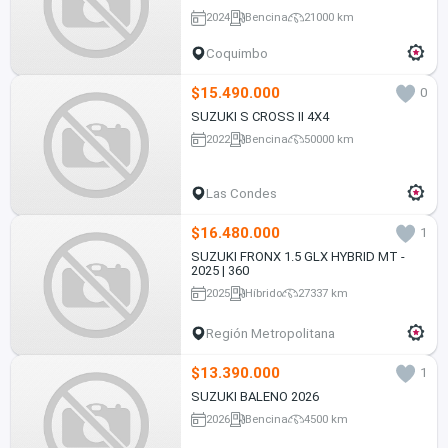
2024
Bencina
21000 km
Coquimbo
$15.490.000
0
SUZUKI S CROSS II 4X4
2022
Bencina
50000 km
Las Condes
$16.480.000
1
SUZUKI FRONX 1.5 GLX HYBRID MT -
2025 | 360
2025
Híbrido
27337 km
Región Metropolitana
$13.390.000
1
SUZUKI BALENO 2026
2026
Bencina
4500 km