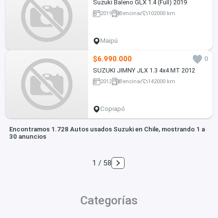
Suzuki Baleno GLX 1.4 (Full) 2019
2019
Bencina
102000 km
Maipú
$6.990.000
0
SUZUKI JIMNY JLX 1.3 4x4 MT 2012
2012
Bencina
142000 km
Copiapó
Encontramos 1.728 Autos usados Suzuki en Chile, mostrando 1 a
30 anuncios
1 / 58
Categorías