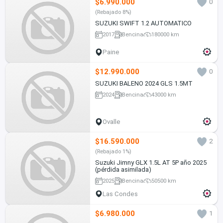
$6.990.000
0
(Rebajado 8%)
SUZUKI SWIFT 1.2 AUTOMATICO
2017
Bencina
180000 km
Paine
$12.990.000
0
SUZUKI BALENO 2024 GLS 1.5MT
2024
Bencina
43000 km
Ovalle
$16.590.000
2
(Rebajado 1%)
Suzuki Jimny GLX 1.5L AT 5P año 2025
(pérdida asimilada)
2025
Bencina
50500 km
Las Condes
$6.980.000
1