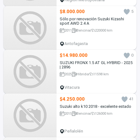
$8.000.000
5
Sólo por renovación Suzuki Kizashi
sport AWD 2.4 A
2011
Bencina
220000 km
Antofagasta
$14.980.000
0
SUZUKI FRONX 1.5 AT GL HYBRID - 2025
| 2896
2025
Híbrido
11598 km
Vitacura
$4.250.000
41
Suzuki alto k10 2018 - excelente estado
2015
Bencina
126000 km
Peñalolén