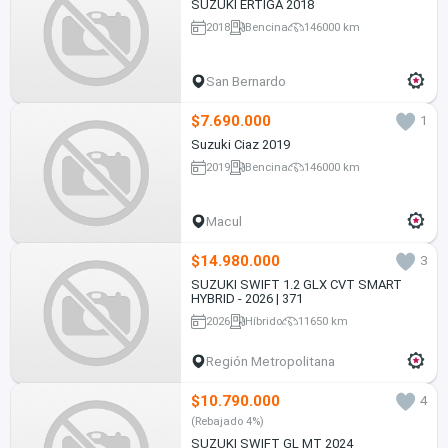
SUZUKI ERTIGA 2018
2018
Bencina
146000 km
San Bernardo
$7.690.000
1
Suzuki Ciaz 2019
2019
Bencina
146000 km
Macul
$14.980.000
3
SUZUKI SWIFT 1.2 GLX CVT SMART
HYBRID - 2026 | 371
2026
Híbrido
11650 km
Región Metropolitana
$10.790.000
4
(Rebajado 4%)
SUZUKI SWIFT GL MT 2024