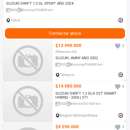
SUZUKI SWIFT 1.2 GL SPORT AÑO 2024
2024
Bencina
54000 km
Talca
Contactar ahora
$13.990.000
3
(Rebajado 6%)
SUZUKI JIMNY AÑO 2022
2022
Bencina
54000 km
Temuco
$14.980.000
4
SUZUKI SWIFT 1.2 GLX CVT SMART
HYBRID - 2026 | 371
2026
Híbrido
11650 km
Región Metropolitana
$9.590.000
3