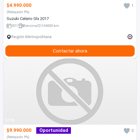
$4.990.000
1
(Rebajado 9%)
Suzuki Celerio Glx 2017
2017
Bencina
154000 km
Región Metropolitana
Contactar ahora
1/19
$9.990.000
Oportunidad
3
(Rebajado 9%)