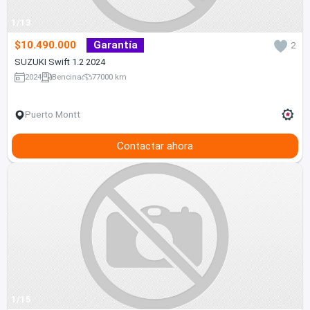
1/13
$10.490.000
Garantía
2
SUZUKI Swift 1.2 2024
2024
Bencina
77000 km
Puerto Montt
Contactar ahora
1/15