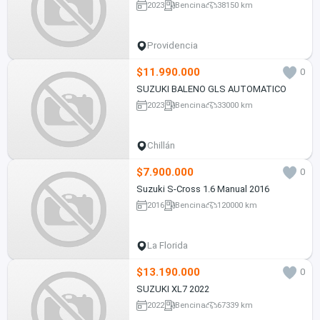
2023
Bencina
38150 km
Providencia
$11.990.000
0
SUZUKI BALENO GLS AUTOMATICO
2023
Bencina
33000 km
Chillán
$7.900.000
0
Suzuki S-Cross 1.6 Manual 2016
2016
Bencina
120000 km
La Florida
$13.190.000
0
SUZUKI XL7 2022
2022
Bencina
67339 km