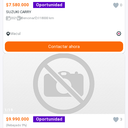
$7.580.000
Oportunidad
0
SUZUKI CARRY
2021
Bencina
118000 km
Macul
Contactar ahora
1/19
$9.990.000
Oportunidad
3
(Rebajado 9%)