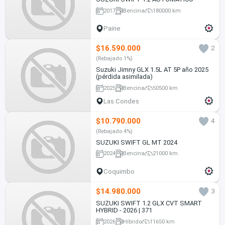
2017
Bencina
180000 km
Paine
$16.590.000
2
(Rebajado 1%)
Suzuki Jimny GLX 1.5L AT 5P año 2025
(pérdida asimilada)
2025
Bencina
50500 km
Las Condes
$10.790.000
4
(Rebajado 4%)
SUZUKI SWIFT GL MT 2024
2024
Bencina
21000 km
Coquimbo
$14.980.000
3
SUZUKI SWIFT 1.2 GLX CVT SMART
HYBRID - 2026 | 371
2026
Híbrido
11650 km