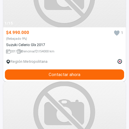
1/15
$4.990.000
1
(Rebajado 9%)
Suzuki Celerio Glx 2017
2017
Bencina
154000 km
Región Metropolitana
Contactar ahora