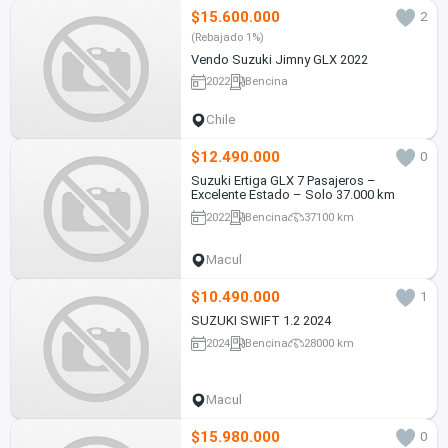
$15.600.000
2
(Rebajado 1%)
Vendo Suzuki Jimny GLX 2022
2022
Bencina
Chile
$12.490.000
0
Suzuki Ertiga GLX 7 Pasajeros –
Excelente Estado – Solo 37.000 km
2022
Bencina
37100 km
Macul
$10.490.000
1
SUZUKI SWIFT 1.2 2024
2024
Bencina
28000 km
Macul
$15.980.000
0