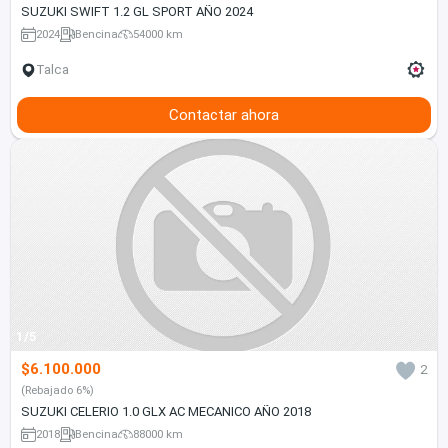
SUZUKI SWIFT 1.2 GL SPORT AÑO 2024
2024
Bencina
54000 km
Talca
Contactar ahora
1/5
$6.100.000
2
(Rebajado 6%)
SUZUKI CELERIO 1.0 GLX AC MECANICO AÑO 2018
2018
Bencina
88000 km