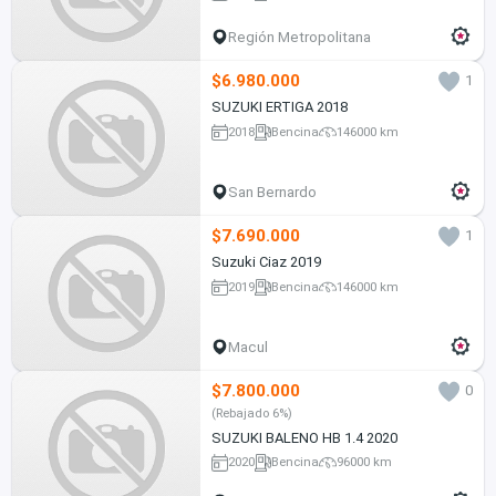
Región Metropolitana
$6.980.000
1
SUZUKI ERTIGA 2018
2018
Bencina
146000 km
San Bernardo
$7.690.000
1
Suzuki Ciaz 2019
2019
Bencina
146000 km
Macul
$7.800.000
0
(Rebajado 6%)
SUZUKI BALENO HB 1.4 2020
2020
Bencina
96000 km