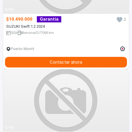
1/13
$10.490.000
Garantía
2
SUZUKI Swift 1.2 2024
2024
Bencina
77000 km
Puerto Montt
Contactar ahora
1/13