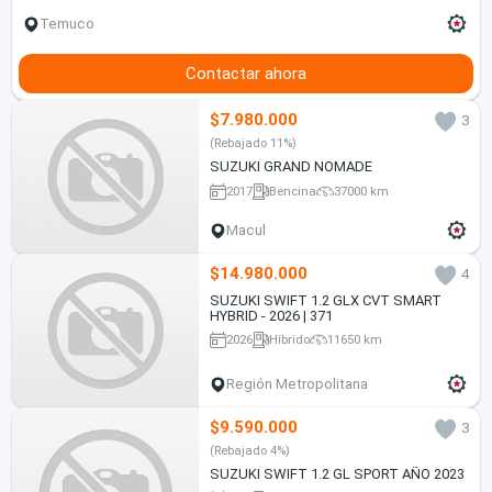
Temuco
Contactar ahora
$7.980.000
3
(Rebajado 11%)
SUZUKI GRAND NOMADE
2017
Bencina
37000 km
Macul
$14.980.000
4
SUZUKI SWIFT 1.2 GLX CVT SMART
HYBRID - 2026 | 371
2026
Híbrido
11650 km
Región Metropolitana
$9.590.000
3
(Rebajado 4%)
SUZUKI SWIFT 1.2 GL SPORT AÑO 2023