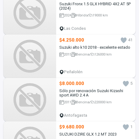
Suzuki Fronx 1.5 GLX HYBRID 4X2 AT 5P
(2024)
2024
Híbrido
19000 km
Las Condes
$4.250.000
41
Suzuki alto k10 2018 - excelente estado
2015
Bencina
126000 km
Peñalolén
$8.000.000
5
Sólo por renovación Suzuki Kizashi
sport AWD 2.4 A
2011
Bencina
220000 km
Antofagasta
$9.680.000
1
SUZUKI DZIRE GLX 1.2 MT 2023