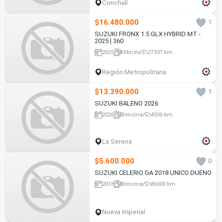
Conchalí
$16.480.000
1
SUZUKI FRONX 1.5 GLX HYBRID MT -
2025 | 360
2025
Híbrido
27337 km
Región Metropolitana
$13.390.000
1
SUZUKI BALENO 2026
2026
Bencina
4500 km
La Serena
$5.600.000
0
SUZUKI CELERIO GA 2018 UNICO DUENO
2018
Bencina
86000 km
Nueva Imperial