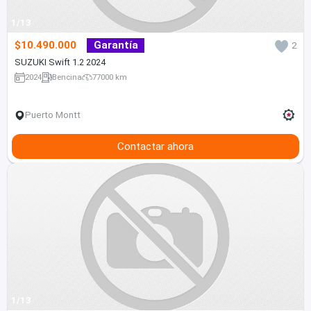
1/13
$10.490.000
Garantía
2
SUZUKI Swift 1.2 2024
2024
Bencina
77000 km
Puerto Montt
Contactar ahora
1/13