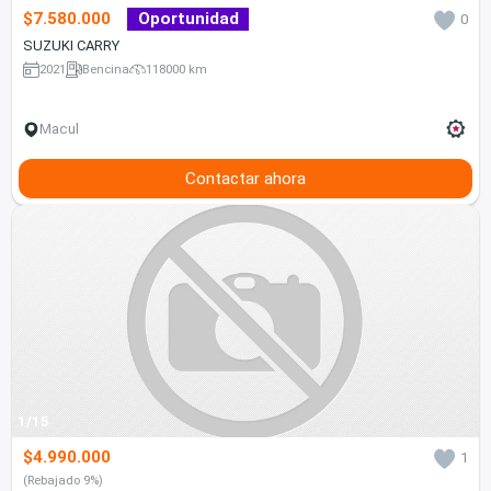
$7.580.000
Oportunidad
0
SUZUKI CARRY
2021
Bencina
118000 km
Macul
Contactar ahora
1/15
$4.990.000
1
(Rebajado 9%)