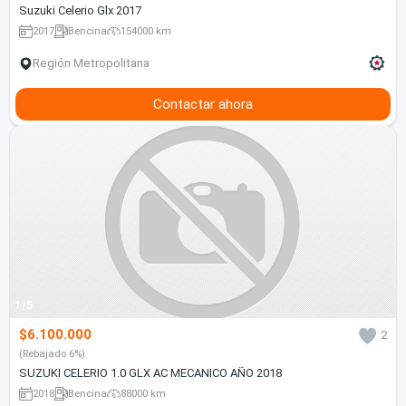
Suzuki Celerio Glx 2017
2017
Bencina
154000 km
Región Metropolitana
Contactar ahora
1/5
$6.100.000
2
(Rebajado 6%)
SUZUKI CELERIO 1.0 GLX AC MECANICO AÑO 2018
2018
Bencina
88000 km