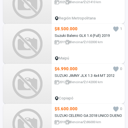
2025
Bencina
21410 km
Región Metropolitana
$8.500.000
1
Suzuki Baleno GLX 1.4 (Full) 2019
2019
Bencina
102000 km
Maipú
$6.990.000
0
SUZUKI JIMNY JLX 1.3 4x4 MT 2012
2012
Bencina
142000 km
Copiapó
$5.600.000
0
SUZUKI CELERIO GA 2018 UNICO DUENO
2018
Bencina
86000 km