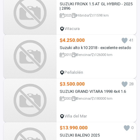
SUZUKI FRONX 1.5 AT GL HYBRID - 2025
| 2896
2025
Híbrido
11598 km
Vitacura
$4.250.000
41
Suzuki alto k10 2018 - excelente estado
2015
Bencina
126000 km
Peñalolén
$3.500.000
28
SUZUKI GRAND VITARA 1998 4x4 1.6
2003
Bencina
180000 km
Viña del Mar
$13.990.000
0
SUZUKI BALENO 2025