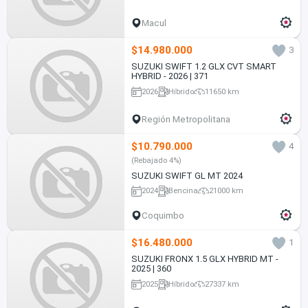
Macul
$14.980.000
3
SUZUKI SWIFT 1.2 GLX CVT SMART
HYBRID - 2026 | 371
2026
Híbrido
11650 km
Región Metropolitana
$10.790.000
4
(Rebajado 4%)
SUZUKI SWIFT GL MT 2024
2024
Bencina
21000 km
Coquimbo
$16.480.000
1
SUZUKI FRONX 1.5 GLX HYBRID MT -
2025 | 360
2025
Híbrido
27337 km