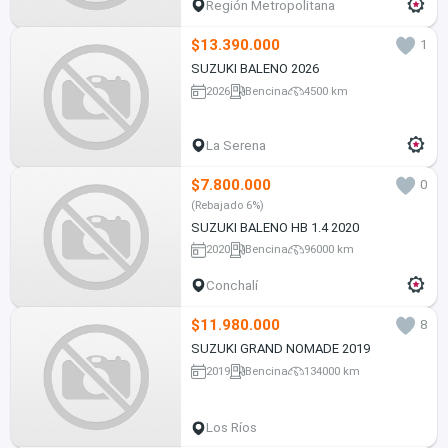
Región Metropolitana
$13.390.000
1
SUZUKI BALENO 2026
2026
Bencina
4500 km
La Serena
$7.800.000
0
(Rebajado 6%)
SUZUKI BALENO HB 1.4 2020
2020
Bencina
96000 km
Conchalí
$11.980.000
8
SUZUKI GRAND NOMADE 2019
2019
Bencina
134000 km
Los Ríos