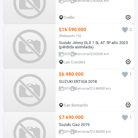
2024
Bencina
43000 km
Ovalle
$16.590.000
2
(Rebajado 1%)
Suzuki Jimny GLX 1.5L AT 5P año 2025
(pérdida asimilada)
2025
Bencina
50500 km
Las Condes
$6.980.000
1
SUZUKI ERTIGA 2018
2018
Bencina
146000 km
San Bernardo
$7.690.000
1
Suzuki Ciaz 2019
2019
Bencina
146000 km