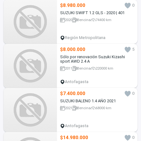
$8.980.000
0
SUZUKI SWIFT 1.2 GLS - 2020 | 401
2020
Bencina
74400 km
Región Metropolitana
$8.000.000
5
Sólo por renovación Suzuki Kizashi
sport AWD 2.4 A
2011
Bencina
220000 km
Antofagasta
$7.400.000
0
SUZUKI BALENO 1.4 AÑO 2021
2021
Bencina
68000 km
Antofagasta
$14.980.000
0