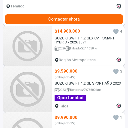
Temuco
Contactar ahora
$14.980.000
4
SUZUKI SWIFT 1.2 GLX CVT SMART
HYBRID - 2026 | 371
2026
Híbrido
11650 km
Región Metropolitana
$9.590.000
3
(Rebajado 4%)
SUZUKI SWIFT 1.2 GL SPORT AÑO 2023
2023
Bencina
76600 km
Oportunidad
Talca
$9.990.000
1
(Rebajado 9%)