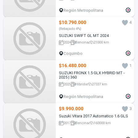
Región Metropolitana
$10.790.000
4
(Rebajado 4%)
SUZUKI SWIFT GL MT 2024
2024
Bencina
21000 km
Coquimbo
$16.480.000
1
SUZUKI FRONX 1.5 GLX HYBRID MT -
2025 | 360
2025
Híbrido
27337 km
Región Metropolitana
$9.990.000
3
Suzuki Vitara 2017 Automatico 1.6 GLS
2017
Bencina
160000 km