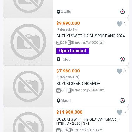
Ovalle
$9.990.000
1
(Rebajado 9%)
SUZUKI SWIFT 1.2 GL SPORT AÑO 2024
2024
Bencina
43000 km
Oportunidad
Talca
$7.980.000
3
(Rebajado 11%)
SUZUKI GRAND NOMADE
2017
Bencina
37000 km
Macul
$14.980.000
3
SUZUKI SWIFT 1.2 GLX CVT SMART
HYBRID - 2026 | 371
2026
Híbrido
11650 km