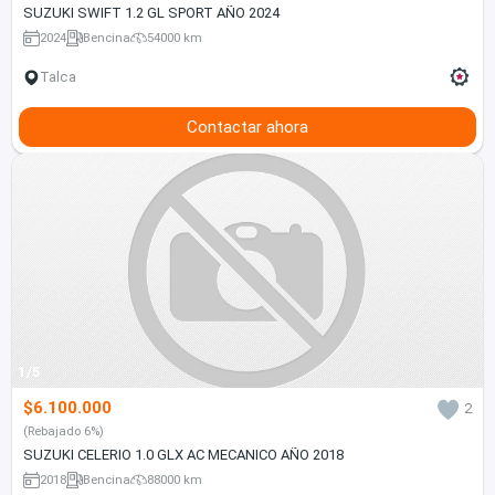
SUZUKI SWIFT 1.2 GL SPORT AÑO 2024
2024
Bencina
54000 km
Talca
Contactar ahora
1/5
$6.100.000
2
(Rebajado 6%)
SUZUKI CELERIO 1.0 GLX AC MECANICO AÑO 2018
2018
Bencina
88000 km