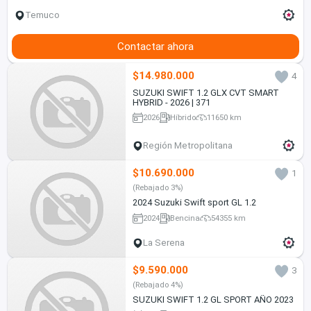
Temuco
Contactar ahora
$14.980.000
4
SUZUKI SWIFT 1.2 GLX CVT SMART
HYBRID - 2026 | 371
2026
Híbrido
11650 km
Región Metropolitana
$10.690.000
1
(Rebajado 3%)
2024 Suzuki Swift sport GL 1.2
2024
Bencina
54355 km
La Serena
$9.590.000
3
(Rebajado 4%)
SUZUKI SWIFT 1.2 GL SPORT AÑO 2023