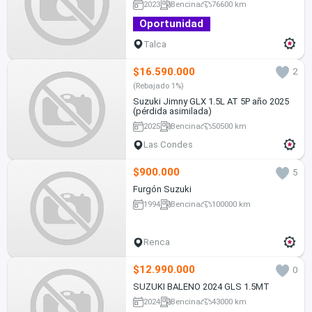
2023
Bencina
76600 km
Oportunidad
Talca
$16.590.000
2
(Rebajado 1%)
Suzuki Jimny GLX 1.5L AT 5P año 2025
(pérdida asimilada)
2025
Bencina
50500 km
Las Condes
$900.000
5
Furgón Suzuki
1994
Bencina
100000 km
Renca
$12.990.000
0
SUZUKI BALENO 2024 GLS 1.5MT
2024
Bencina
43000 km