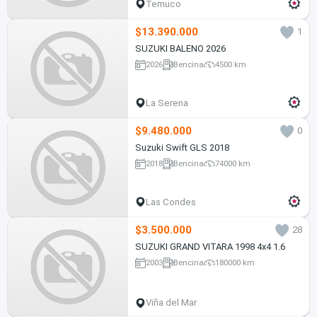
Temuco
$13.390.000
1
SUZUKI BALENO 2026
2026
Bencina
4500 km
La Serena
$9.480.000
0
Suzuki Swift GLS 2018
2018
Bencina
74000 km
Las Condes
$3.500.000
28
SUZUKI GRAND VITARA 1998 4x4 1.6
2003
Bencina
180000 km
Viña del Mar