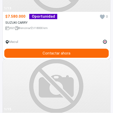
1/13
$7.580.000
Oportunidad
0
SUZUKI CARRY
2021
Bencina
118000 km
Macul
Contactar ahora
1/15