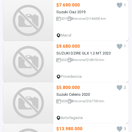
$7.690.000
1
Suzuki Ciaz 2019
2019
Bencina
146000 km
Macul
$9.680.000
1
SUZUKI DZIRE GLX 1.2 MT 2023
2023
Bencina
38150 km
Providencia
$5.800.000
2
Suzuki Celerio 2020
2020
Bencina
67700 km
Antofagasta
$13.980.000
3