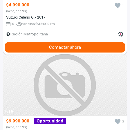
$4.990.000
1
(Rebajado 9%)
Suzuki Celerio Glx 2017
2017
Bencina
154000 km
Región Metropolitana
Contactar ahora
1/19
$9.990.000
Oportunidad
3
(Rebajado 9%)