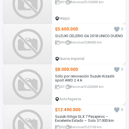
2019
Bencina
102000 km
Maipú
$5.600.000
0
SUZUKI CELERIO GA 2018 UNICO DUENO
2018
Bencina
86000 km
Nueva Imperial
$8.000.000
5
Sólo por renovación Suzuki Kizashi
sport AWD 2.4 A
2011
Bencina
220000 km
Antofagasta
$12.490.000
0
Suzuki Ertiga GLX 7 Pasajeros –
Excelente Estado – Solo 37.000 km
2022
Bencina
37100 km