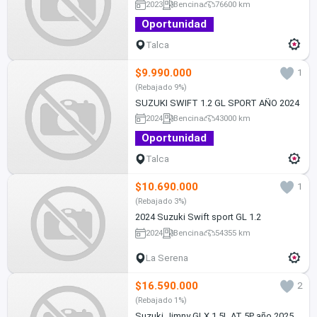
2023
Bencina
76600 km
Oportunidad
Talca
$9.990.000
1
(Rebajado 9%)
SUZUKI SWIFT 1.2 GL SPORT AÑO 2024
2024
Bencina
43000 km
Oportunidad
Talca
$10.690.000
1
(Rebajado 3%)
2024 Suzuki Swift sport GL 1.2
2024
Bencina
54355 km
La Serena
$16.590.000
2
(Rebajado 1%)
Suzuki Jimny GLX 1.5L AT 5P año 2025