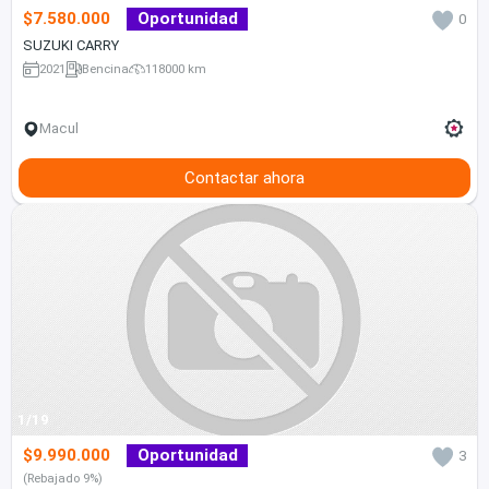
$7.580.000
Oportunidad
0
SUZUKI CARRY
2021
Bencina
118000 km
Macul
Contactar ahora
1/19
$9.990.000
Oportunidad
3
(Rebajado 9%)