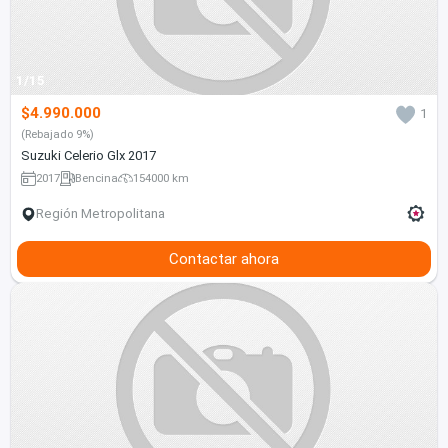
1/15
$4.990.000
1
(Rebajado 9%)
Suzuki Celerio Glx 2017
2017
Bencina
154000 km
Región Metropolitana
Contactar ahora