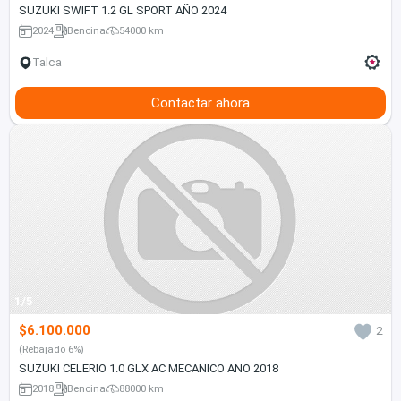
SUZUKI SWIFT 1.2 GL SPORT AÑO 2024
2024
Bencina
54000 km
Talca
Contactar ahora
1/5
$6.100.000
2
(Rebajado 6%)
SUZUKI CELERIO 1.0 GLX AC MECANICO AÑO 2018
2018
Bencina
88000 km