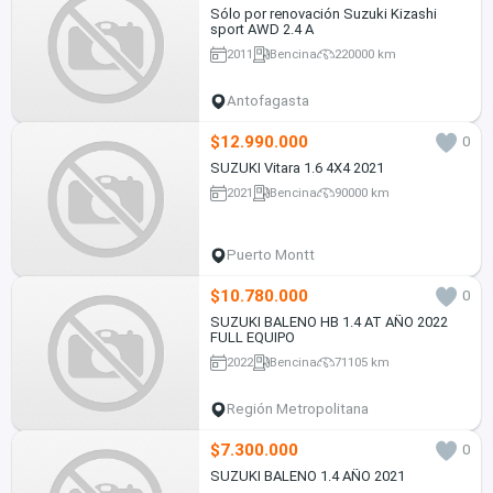
Sólo por renovación Suzuki Kizashi
sport AWD 2.4 A
2011
Bencina
220000 km
Antofagasta
$12.990.000
0
SUZUKI Vitara 1.6 4X4 2021
2021
Bencina
90000 km
Puerto Montt
$10.780.000
0
SUZUKI BALENO HB 1.4 AT AÑO 2022
FULL EQUIPO
2022
Bencina
71105 km
Región Metropolitana
$7.300.000
0
SUZUKI BALENO 1.4 AÑO 2021