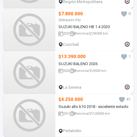
Región Metropolitana
$7.800.000
0
(Rebajado 6%)
SUZUKI BALENO HB 1.4 2020
2020
Bencina
96000 km
Conchalí
$13.390.000
1
SUZUKI BALENO 2026
2026
Bencina
4500 km
La Serena
$4.250.000
41
Suzuki alto k10 2018 - excelente estado
2015
Bencina
126000 km
Peñalolén