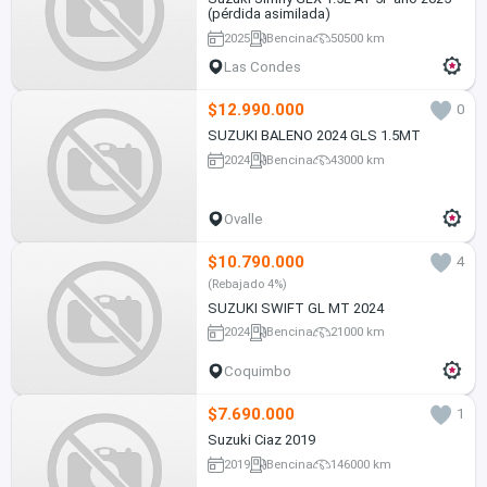
(pérdida asimilada)
2025
Bencina
50500 km
Las Condes
$12.990.000
0
SUZUKI BALENO 2024 GLS 1.5MT
2024
Bencina
43000 km
Ovalle
$10.790.000
4
(Rebajado 4%)
SUZUKI SWIFT GL MT 2024
2024
Bencina
21000 km
Coquimbo
$7.690.000
1
Suzuki Ciaz 2019
2019
Bencina
146000 km