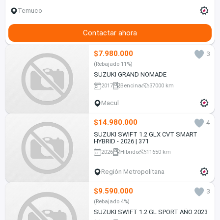
Temuco
Contactar ahora
$7.980.000
3
(Rebajado 11%)
SUZUKI GRAND NOMADE
2017
Bencina
37000 km
Macul
$14.980.000
4
SUZUKI SWIFT 1.2 GLX CVT SMART
HYBRID - 2026 | 371
2026
Híbrido
11650 km
Región Metropolitana
$9.590.000
3
(Rebajado 4%)
SUZUKI SWIFT 1.2 GL SPORT AÑO 2023