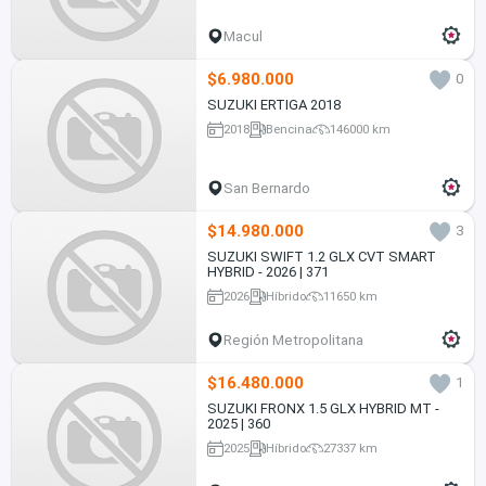
Macul
$6.980.000
0
SUZUKI ERTIGA 2018
2018
Bencina
146000 km
San Bernardo
$14.980.000
3
SUZUKI SWIFT 1.2 GLX CVT SMART
HYBRID - 2026 | 371
2026
Híbrido
11650 km
Región Metropolitana
$16.480.000
1
SUZUKI FRONX 1.5 GLX HYBRID MT -
2025 | 360
2025
Híbrido
27337 km