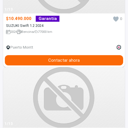
1/13
$10.490.000
Garantía
0
SUZUKI Swift 1.2 2024
2024
Bencina
77000 km
Puerto Montt
Contactar ahora
1/13