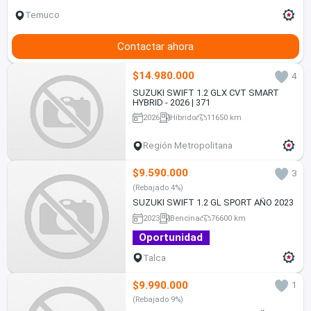
Temuco
Contactar ahora
$14.980.000
4
SUZUKI SWIFT 1.2 GLX CVT SMART
HYBRID - 2026 | 371
2026
Híbrido
11650 km
Región Metropolitana
$9.590.000
3
(Rebajado 4%)
SUZUKI SWIFT 1.2 GL SPORT AÑO 2023
2023
Bencina
76600 km
Oportunidad
Talca
$9.990.000
1
(Rebajado 9%)