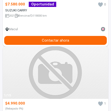
$7.580.000
Oportunidad
0
SUZUKI CARRY
2021
Bencina
118000 km
Macul
Contactar ahora
1/15
$4.990.000
1
(Rebajado 9%)