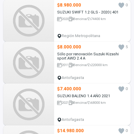
$8.980.000
0
SUZUKI SWIFT 1.2 GLS - 2020 | 401
2020
Bencina
74400 km
Región Metropolitana
$8.000.000
5
Sólo por renovación Suzuki Kizashi
sport AWD 2.4 A
2011
Bencina
220000 km
Antofagasta
$7.400.000
0
SUZUKI BALENO 1.4 AÑO 2021
2021
Bencina
68000 km
Antofagasta
$14.980.000
0