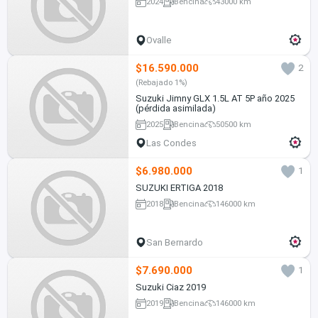
2024
Bencina
43000 km
Ovalle
$16.590.000
2
(Rebajado 1%)
Suzuki Jimny GLX 1.5L AT 5P año 2025
(pérdida asimilada)
2025
Bencina
50500 km
Las Condes
$6.980.000
1
SUZUKI ERTIGA 2018
2018
Bencina
146000 km
San Bernardo
$7.690.000
1
Suzuki Ciaz 2019
2019
Bencina
146000 km