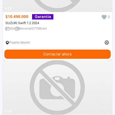
1/13
$10.490.000
Garantía
2
SUZUKI Swift 1.2 2024
2024
Bencina
77000 km
Puerto Montt
Contactar ahora
1/13