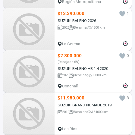
Región Metropolitana
$13.390.000
1
SUZUKI BALENO 2026
2026
Bencina
4500 km
La Serena
$7.800.000
0
(Rebajado 6%)
SUZUKI BALENO HB 1.4 2020
2020
Bencina
96000 km
Conchalí
$11.980.000
8
SUZUKI GRAND NOMADE 2019
2019
Bencina
134000 km
Los Ríos