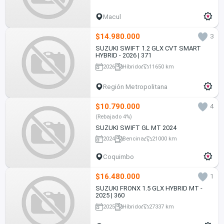
Macul
$14.980.000
3
SUZUKI SWIFT 1.2 GLX CVT SMART
HYBRID - 2026 | 371
2026
Híbrido
11650 km
Región Metropolitana
$10.790.000
4
(Rebajado 4%)
SUZUKI SWIFT GL MT 2024
2024
Bencina
21000 km
Coquimbo
$16.480.000
1
SUZUKI FRONX 1.5 GLX HYBRID MT -
2025 | 360
2025
Híbrido
27337 km