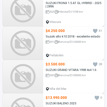
SUZUKI FRONX 1.5 AT GL HYBRID - 2025
| 2896
2025
Híbrido
11598 km
Vitacura
$4.250.000
41
Suzuki alto k10 2018 - excelente estado
2015
Bencina
126000 km
Peñalolén
$3.500.000
28
SUZUKI GRAND VITARA 1998 4x4 1.6
2003
Bencina
180000 km
Viña del Mar
$13.990.000
0
SUZUKI BALENO 2025