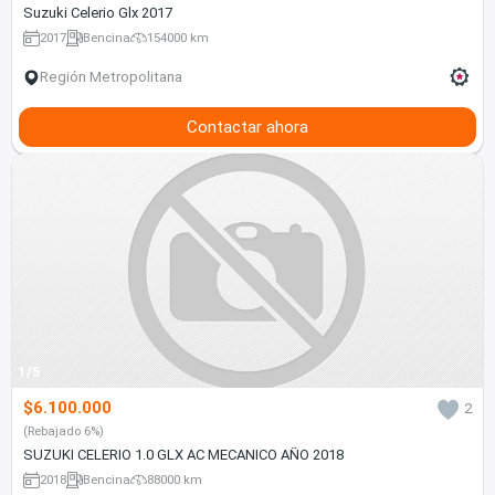
Suzuki Celerio Glx 2017
2017
Bencina
154000 km
Región Metropolitana
Contactar ahora
1/5
$6.100.000
2
(Rebajado 6%)
SUZUKI CELERIO 1.0 GLX AC MECANICO AÑO 2018
2018
Bencina
88000 km