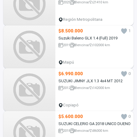
2025
Bencina
21410 km
Región Metropolitana
$8.500.000
1
Suzuki Baleno GLX 1.4 (Full) 2019
2019
Bencina
102000 km
Maipú
$6.990.000
0
SUZUKI JIMNY JLX 1.3 4x4 MT 2012
2012
Bencina
142000 km
Copiapó
$5.600.000
0
SUZUKI CELERIO GA 2018 UNICO DUENO
2018
Bencina
86000 km