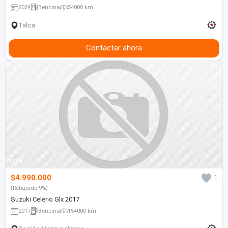
2024
Bencina
54000 km
Talca
Contactar ahora
1/15
$4.990.000
1
(Rebajado 9%)
Suzuki Celerio Glx 2017
2017
Bencina
154000 km