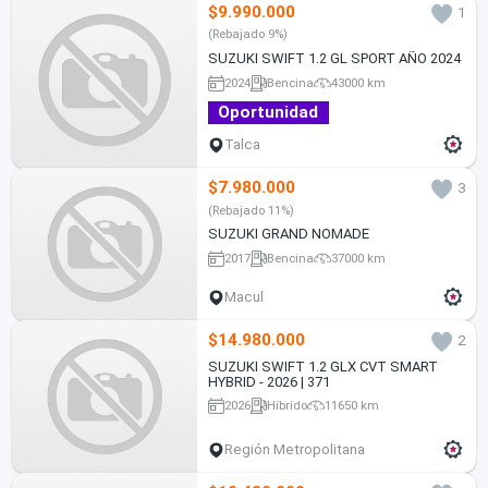
$9.990.000
1
(Rebajado 9%)
SUZUKI SWIFT 1.2 GL SPORT AÑO 2024
2024
Bencina
43000 km
Oportunidad
Talca
$7.980.000
3
(Rebajado 11%)
SUZUKI GRAND NOMADE
2017
Bencina
37000 km
Macul
$14.980.000
2
SUZUKI SWIFT 1.2 GLX CVT SMART
HYBRID - 2026 | 371
2026
Híbrido
11650 km
Región Metropolitana