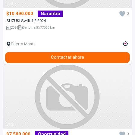
1/13
$10.490.000
Garantía
0
SUZUKI Swift 1.2 2024
2024
Bencina
77000 km
Puerto Montt
Contactar ahora
1/13
$7.580.000
Oportunidad
0