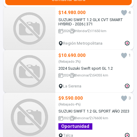
$14.980.000
4
SUZUKI SWIFT 1.2 GLX CVT SMART
HYBRID - 2026 | 371
2026
Híbrido
11650 km
Región Metropolitana
$10.690.000
1
(Rebajado 3%)
2024 Suzuki Swift sport GL 1.2
2024
Bencina
54355 km
La Serena
$9.590.000
3
(Rebajado 4%)
SUZUKI SWIFT 1.2 GL SPORT AÑO 2023
2023
Bencina
76600 km
Oportunidad
Talca