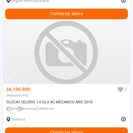
Región Metropolitana
Contactar ahora
1/5
$6.100.000
2
(Rebajado 6%)
SUZUKI CELERIO 1.0 GLX AC MECANICO AÑO 2018
2018
Bencina
88000 km
Temuco
Contactar ahora