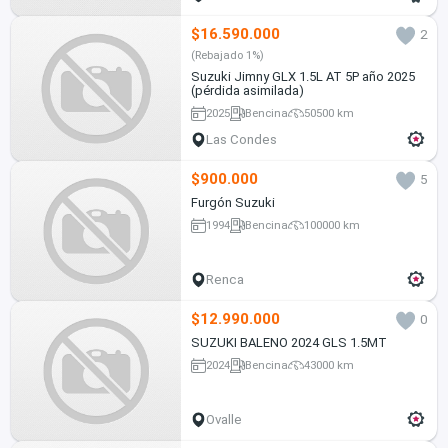
$16.590.000
2
(Rebajado 1%)
Suzuki Jimny GLX 1.5L AT 5P año 2025
(pérdida asimilada)
2025
Bencina
50500 km
Las Condes
$900.000
5
Furgón Suzuki
1994
Bencina
100000 km
Renca
$12.990.000
0
SUZUKI BALENO 2024 GLS 1.5MT
2024
Bencina
43000 km
Ovalle