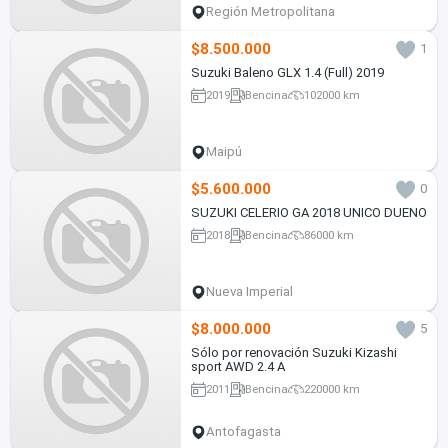
Región Metropolitana
$8.500.000
1
Suzuki Baleno GLX 1.4 (Full) 2019
2019
Bencina
102000 km
Maipú
$5.600.000
0
SUZUKI CELERIO GA 2018 UNICO DUENO
2018
Bencina
86000 km
Nueva Imperial
$8.000.000
5
Sólo por renovación Suzuki Kizashi
sport AWD 2.4 A
2011
Bencina
220000 km
Antofagasta