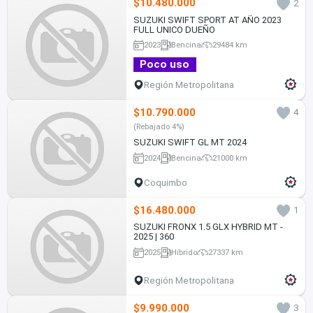
$10.480.000
2
SUZUKI SWIFT SPORT AT AÑO 2023
FULL UNICO DUEÑO
2023
Bencina
29484 km
Poco uso
Región Metropolitana
$10.790.000
4
(Rebajado 4%)
SUZUKI SWIFT GL MT 2024
2024
Bencina
21000 km
Coquimbo
$16.480.000
1
SUZUKI FRONX 1.5 GLX HYBRID MT -
2025 | 360
2025
Híbrido
27337 km
Región Metropolitana
$9.990.000
3