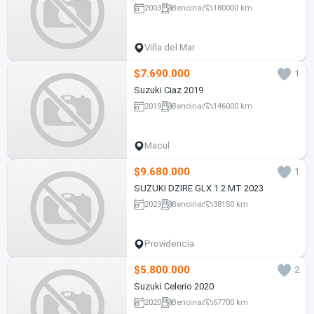
2003
Bencina
180000 km
Viña del Mar
$7.690.000
1
Suzuki Ciaz 2019
2019
Bencina
146000 km
Macul
$9.680.000
1
SUZUKI DZIRE GLX 1.2 MT 2023
2023
Bencina
38150 km
Providencia
$5.800.000
2
Suzuki Celerio 2020
2020
Bencina
67700 km