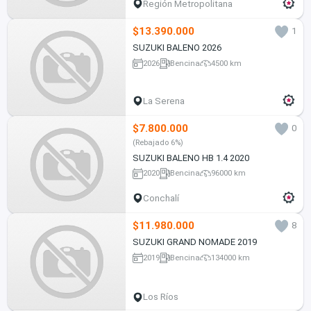
Región Metropolitana
$13.390.000
1
SUZUKI BALENO 2026
2026
Bencina
4500 km
La Serena
$7.800.000
0
(Rebajado 6%)
SUZUKI BALENO HB 1.4 2020
2020
Bencina
96000 km
Conchalí
$11.980.000
8
SUZUKI GRAND NOMADE 2019
2019
Bencina
134000 km
Los Ríos