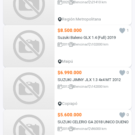
2025
Bencina
21410 km
Región Metropolitana
$8.500.000
1
Suzuki Baleno GLX 1.4 (Full) 2019
2019
Bencina
102000 km
Maipú
$6.990.000
0
SUZUKI JIMNY JLX 1.3 4x4 MT 2012
2012
Bencina
142000 km
Copiapó
$5.600.000
0
SUZUKI CELERIO GA 2018 UNICO DUENO
2018
Bencina
86000 km