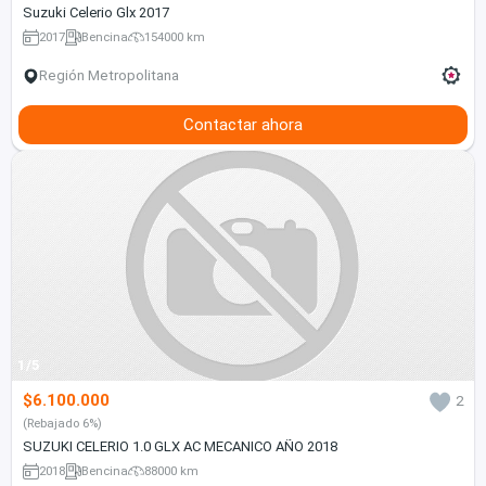
Suzuki Celerio Glx 2017
2017
Bencina
154000 km
Región Metropolitana
Contactar ahora
1/5
$6.100.000
2
(Rebajado 6%)
SUZUKI CELERIO 1.0 GLX AC MECANICO AÑO 2018
2018
Bencina
88000 km