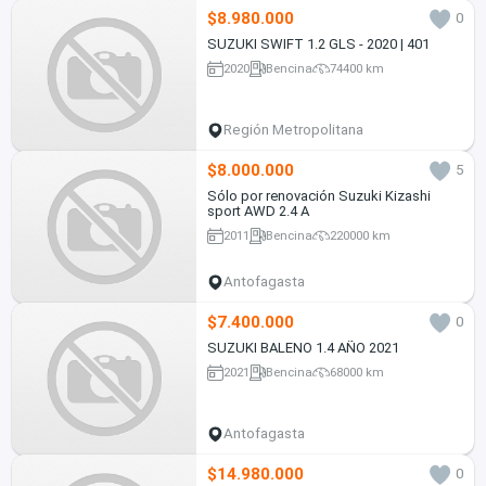
$8.980.000
0
SUZUKI SWIFT 1.2 GLS - 2020 | 401
2020
Bencina
74400 km
Región Metropolitana
$8.000.000
5
Sólo por renovación Suzuki Kizashi
sport AWD 2.4 A
2011
Bencina
220000 km
Antofagasta
$7.400.000
0
SUZUKI BALENO 1.4 AÑO 2021
2021
Bencina
68000 km
Antofagasta
$14.980.000
0