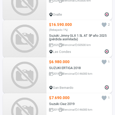
2024
Bencina
43000 km
Ovalle
$16.590.000
2
(Rebajado 1%)
Suzuki Jimny GLX 1.5L AT 5P año 2025
(pérdida asimilada)
2025
Bencina
50500 km
Las Condes
$6.980.000
1
SUZUKI ERTIGA 2018
2018
Bencina
146000 km
San Bernardo
$7.690.000
1
Suzuki Ciaz 2019
2019
Bencina
146000 km