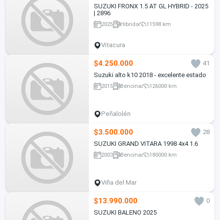
SUZUKI FRONX 1.5 AT GL HYBRID - 2025
| 2896
2025
Híbrido
11598 km
Vitacura
$4.250.000
41
Suzuki alto k10 2018 - excelente estado
2015
Bencina
126000 km
Peñalolén
$3.500.000
28
SUZUKI GRAND VITARA 1998 4x4 1.6
2003
Bencina
180000 km
Viña del Mar
$13.990.000
0
SUZUKI BALENO 2025