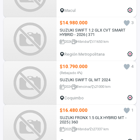
Macul
$14.980.000
3
SUZUKI SWIFT 1.2 GLX CVT SMART
HYBRID - 2026 | 371
2026
Híbrido
11650 km
Región Metropolitana
$10.790.000
4
(Rebajado 4%)
SUZUKI SWIFT GL MT 2024
2024
Bencina
21000 km
Coquimbo
$16.480.000
1
SUZUKI FRONX 1.5 GLX HYBRID MT -
2025 | 360
2025
Híbrido
27337 km