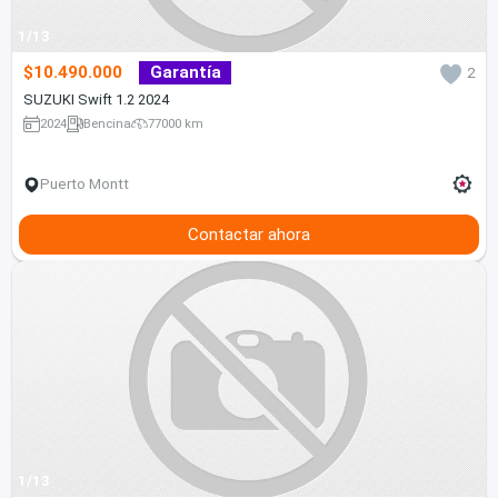
1/13
$10.490.000
Garantía
2
SUZUKI Swift 1.2 2024
2024
Bencina
77000 km
Puerto Montt
Contactar ahora
1/13