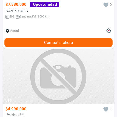
$7.580.000
Oportunidad
0
SUZUKI CARRY
2021
Bencina
118000 km
Macul
Contactar ahora
1/15
$4.990.000
1
(Rebajado 9%)