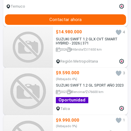
Temuco
Contactar ahora
$14.980.000
4
SUZUKI SWIFT 1.2 GLX CVT SMART
HYBRID - 2026 | 371
2026
Híbrido
11650 km
Región Metropolitana
$9.590.000
3
(Rebajado 4%)
SUZUKI SWIFT 1.2 GL SPORT AÑO 2023
2023
Bencina
76600 km
Oportunidad
Talca
$9.990.000
1
(Rebajado 9%)