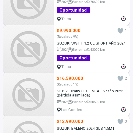
2023
Bencina
76600 km
Oportunidad
Talca
$9.990.000
1
(Rebajado 9%)
SUZUKI SWIFT 1.2 GL SPORT AÑO 2024
2024
Bencina
43000 km
Oportunidad
Talca
$16.590.000
2
(Rebajado 1%)
Suzuki Jimny GLX 1.5L AT 5P año 2025
(pérdida asimilada)
2025
Bencina
50500 km
Las Condes
$12.990.000
0
SUZUKI BALENO 2024 GLS 1.5MT