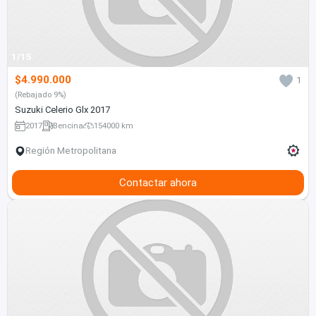
1/15
$4.990.000
1
(Rebajado 9%)
Suzuki Celerio Glx 2017
2017
Bencina
154000 km
Región Metropolitana
Contactar ahora