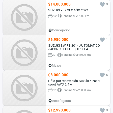
$14.000.000
0
SUZUKI XL7 GLX AÑO 2022
2022
Bencina
47000 km
Concepción
$6.980.000
1
SUZUKI SWIFT 2014 AUTOMATICO
JAPONES FULL EQUIPO 1.4
2014
Bencina
145000 km
Maipú
$8.000.000
5
Sólo por renovación Suzuki Kizashi
sport AWD 2.4 A
2011
Bencina
220000 km
Antofagasta
$12.990.000
0