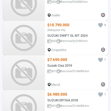
2024
Bencina
43000 km
Ovalle
$10.790.000
4
(Rebajado 4%)
SUZUKI SWIFT GL MT 2024
2024
Bencina
21000 km
Coquimbo
$7.690.000
1
Suzuki Ciaz 2019
2019
Bencina
146000 km
Macul
$6.980.000
1
SUZUKI ERTIGA 2018
2018
Bencina
146000 km