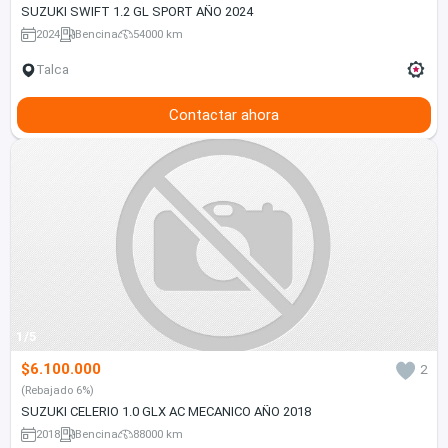
SUZUKI SWIFT 1.2 GL SPORT AÑO 2024
2024
Bencina
54000 km
Talca
Contactar ahora
1/5
$6.100.000
2
(Rebajado 6%)
SUZUKI CELERIO 1.0 GLX AC MECANICO AÑO 2018
2018
Bencina
88000 km