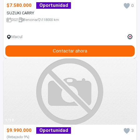
$7.580.000
Oportunidad
0
SUZUKI CARRY
2021
Bencina
118000 km
Macul
Contactar ahora
1/19
$9.990.000
Oportunidad
3
(Rebajado 9%)