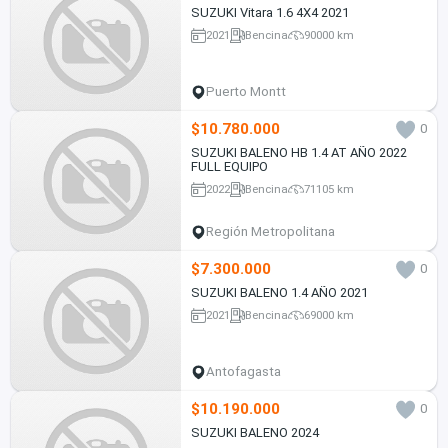
SUZUKI Vitara 1.6 4X4 2021
2021
Bencina
90000 km
Puerto Montt
$10.780.000
0
SUZUKI BALENO HB 1.4 AT AÑO 2022
FULL EQUIPO
2022
Bencina
71105 km
Región Metropolitana
$7.300.000
0
SUZUKI BALENO 1.4 AÑO 2021
2021
Bencina
69000 km
Antofagasta
$10.190.000
0
SUZUKI BALENO 2024