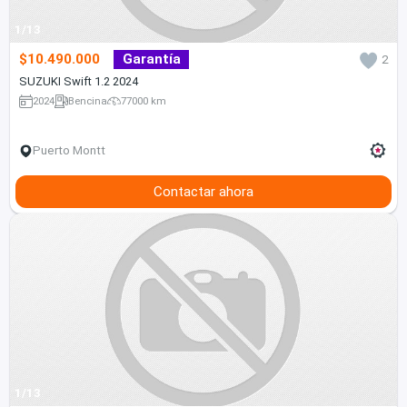
1/13
$10.490.000
Garantía
2
SUZUKI Swift 1.2 2024
2024
Bencina
77000 km
Puerto Montt
Contactar ahora
1/13