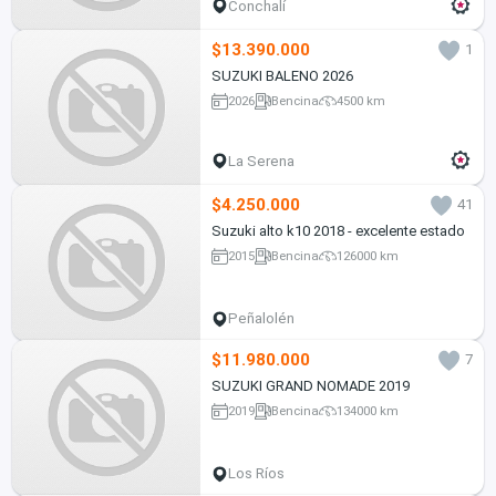
Conchalí
$13.390.000
1
SUZUKI BALENO 2026
2026
Bencina
4500 km
La Serena
$4.250.000
41
Suzuki alto k10 2018 - excelente estado
2015
Bencina
126000 km
Peñalolén
$11.980.000
7
SUZUKI GRAND NOMADE 2019
2019
Bencina
134000 km
Los Ríos