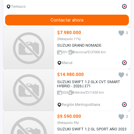
Temuco
Contactar ahora
$7.980.000
3
(Rebajado 11%)
SUZUKI GRAND NOMADE
2017
Bencina
37000 km
Macul
$14.980.000
4
SUZUKI SWIFT 1.2 GLX CVT SMART
HYBRID - 2026 | 371
2026
Híbrido
11650 km
Región Metropolitana
$9.590.000
3
(Rebajado 4%)
SUZUKI SWIFT 1.2 GL SPORT AÑO 2023