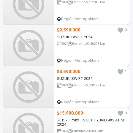
2024
Bencina
52346 km
Región Metropolitana
$9.590.000
0
SUZUKI SWIFT 2024
2024
Bencina
46295 km
Región Metropolitana
$8.690.000
1
SUZUKI SWIFT 2024
2024
Bencina
80129 km
Región Metropolitana
$15.980.000
0
Suzuki Fronx 1.5 GLX HYBRID 4X2 AT 5P
(2024)
2024
Híbrido
19000 km