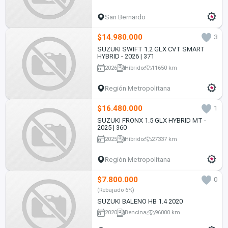
San Bernardo
$14.980.000
3
SUZUKI SWIFT 1.2 GLX CVT SMART
HYBRID - 2026 | 371
2026
Híbrido
11650 km
Región Metropolitana
$16.480.000
1
SUZUKI FRONX 1.5 GLX HYBRID MT -
2025 | 360
2025
Híbrido
27337 km
Región Metropolitana
$7.800.000
0
(Rebajado 6%)
SUZUKI BALENO HB 1.4 2020
2020
Bencina
96000 km