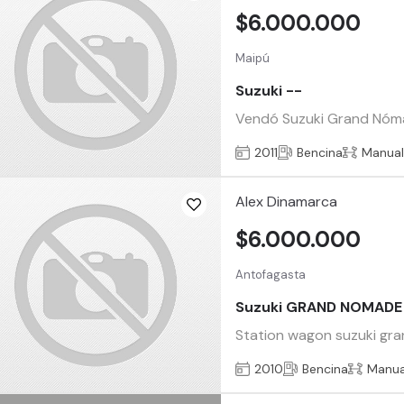
$6.000.000
Maipú
Suzuki --
Vendó Suzuki Grand Nómade
2011
Bencina
Manua
Alex Dinamarca
$6.000.000
Antofagasta
Suzuki GRAND NOMADE
Station wagon suzuki gra
2010
Bencina
Manua