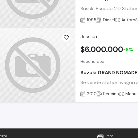
Susuki Escudo 2.0 Station
1995
Diesel
Automá
Jessica
$6.000.000
-8%
Huechuraba
Suzuki GRAND NOMADE
Se vende station wagon a
2010
Bencina
Manua
egal
Más...