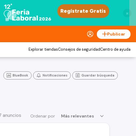
×
Publicar
Explorar tiendas
Consejos de seguridad
Centro de ayuda
BlueBook
Notificaciones
Guardar búsqueda
7 anuncios
Ordenar por
Más relevantes