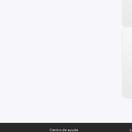
Citroen
Audi
Daewoo
Dongfeng
Faw
GMC
Great Wall
Honda
Jetour
Mahindra
Ram
Volkswagen
Centro de ayuda
L