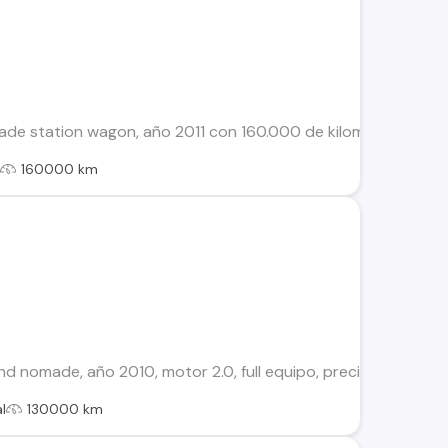
 station wagon, año 2011 con 160.000 de kilometraje, cuenta 
l
160000 km
nd nomade, año 2010, motor 2.0, full equipo, precio conversa
l
130000 km