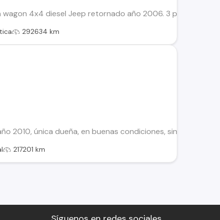
 wagon 4x4 diesel Jeep retornado año 2006. 3 puertas, 4 asien
tica
292634 km
ño 2010, única dueña, en buenas condiciones, sin multas, sin
l
217201 km
Síguenos en redes sociales