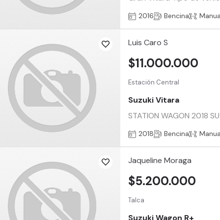
2016
Bencina
Manua
Luis Caro S
$11.000.000
Estación Central
Suzuki Vitara
STATION WAGON 2018 SUZU
2018
Bencina
Manua
Jaqueline Moraga
$5.200.000
Talca
Suzuki Wagon R+