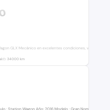
gon GLX Mecánico en excelentes condiciones, versión full, cap
al
34000 km
ulo : Station Wagon Año: 2016 Modelo : Gran Nomade 2.4 Año : 2