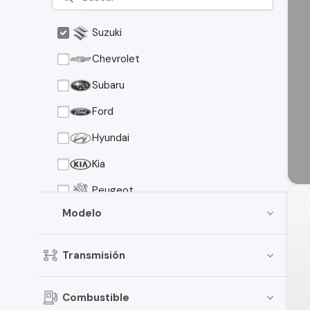
Suzuki
Chevrolet
Subaru
Ford
Hyundai
Kia
Peugeot
Modelo
Mazda
Nissan
Transmisión
Chery
Dodge
Combustible