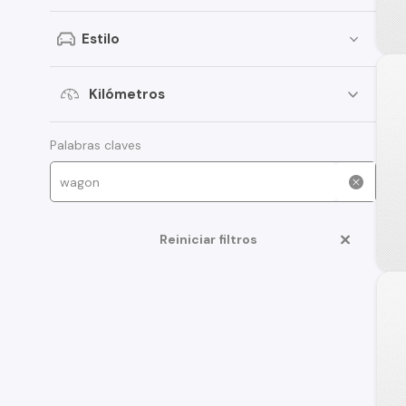
SsangYong
Estilo
Toyota
Jac
Kilómetros
Mitsubishi
Palabras claves
Opel
Renault
Changan
Reiniciar filtros
Jeep
MG
Volvo
BYD
Brilliance