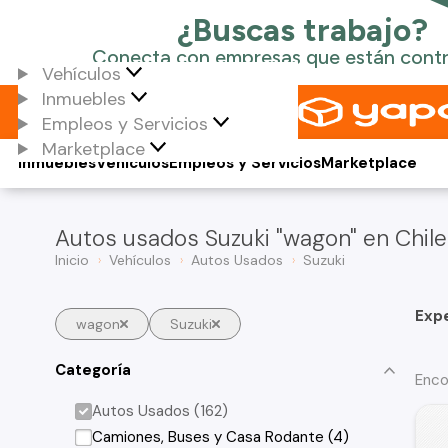
Vehículos
Inmuebles
Empleos y Servicios
Marketplace
Inmuebles
Vehículos
Empleos y Servicios
Marketplace
Autos usados Suzuki "wagon" en Chile
Inicio
Vehículos
Autos Usados
Suzuki
Exp
wagon
Suzuki
Categoría
Enco
Autos Usados (162)
Camiones, Buses y Casa Rodante (4)