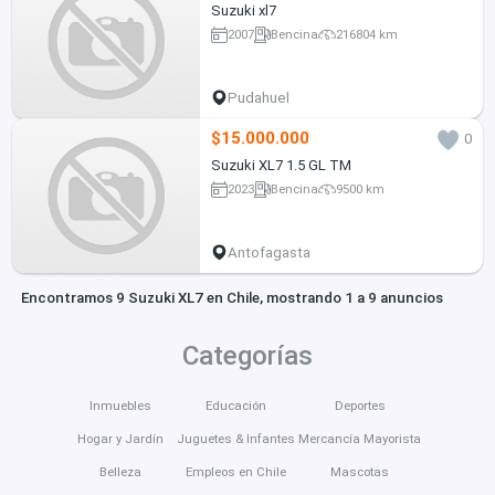
Suzuki xl7
2007
Bencina
216804 km
Pudahuel
$15.000.000
0
Suzuki XL7 1.5 GL TM
2023
Bencina
9500 km
Antofagasta
Encontramos 9 Suzuki XL7 en Chile, mostrando 1 a 9 anuncios
Categorías
Inmuebles
Educación
Deportes
Hogar y Jardín
Juguetes & Infantes
Mercancía Mayorista
Belleza
Empleos en Chile
Mascotas