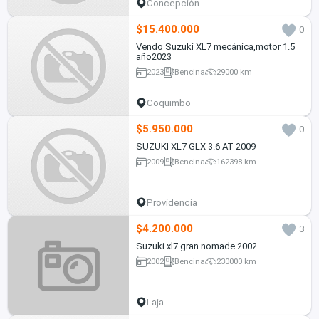
Concepción
$15.400.000
0
Vendo Suzuki XL7 mecánica,motor 1.5
año2023
2023
Bencina
29000 km
Coquimbo
$5.950.000
0
SUZUKI XL7 GLX 3.6 AT 2009
2009
Bencina
162398 km
Providencia
$4.200.000
3
Suzuki xl7 gran nomade 2002
2002
Bencina
230000 km
Laja