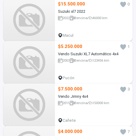
$15.500.000
0
Suzuki xl7 2022
2022
Bencina
46000 km
Macul
$5.250.000
1
Vendo Suzuki XL7 Automático 4x4
2003
Bencina
123456 km
Pucón
$7.500.000
3
Vendo Jimny 4x4
2015
Bencina
150000 km
Cañete
$4.000.000
7