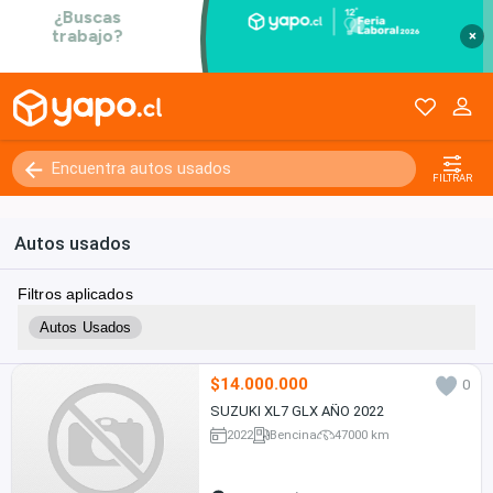
×
FILTRAR
Autos usados
Filtros aplicados
Autos Usados
$14.000.000
0
SUZUKI XL7 GLX AÑO 2022
2022
Bencina
47000 km