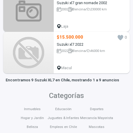
Suzuki xl7 gran nomade 2002
2002
Bencina
230000 km
Laja
$15.500.000
0
Suzuki xl7 2022
2022
Bencina
46000 km
Macul
Encontramos 9 Suzuki XL7 en Chile, mostrando 1 a 9 anuncios
Categorías
Inmuebles
Educación
Deportes
Hogar y Jardín
Juguetes & Infantes
Mercancía Mayorista
Belleza
Empleos en Chile
Mascotas