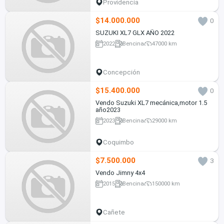
Providencia
$14.000.000
0
SUZUKI XL7 GLX AÑO 2022
2022
Bencina
47000 km
Concepción
$15.400.000
0
Vendo Suzuki XL7 mecánica,motor 1.5
año2023
2023
Bencina
29000 km
Coquimbo
$7.500.000
3
Vendo Jimny 4x4
2015
Bencina
150000 km
Cañete