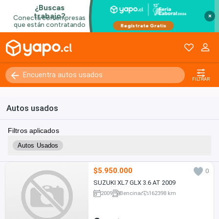
×
FILTRAR
Autos usados
Filtros aplicados
Autos Usados
$5.950.000
0
SUZUKI XL7 GLX 3.6 AT 2009
2009
Bencina
162398 km