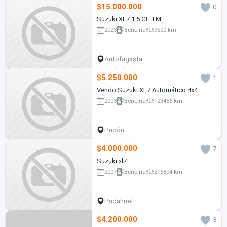
$15.000.000
0
Suzuki XL7 1.5 GL TM
2023
Bencina
9500 km
Antofagasta
$5.250.000
1
Vendo Suzuki XL7 Automático 4x4
2003
Bencina
123456 km
Pucón
$4.000.000
7
Suzuki xl7
2007
Bencina
216804 km
Pudahuel
$4.200.000
3