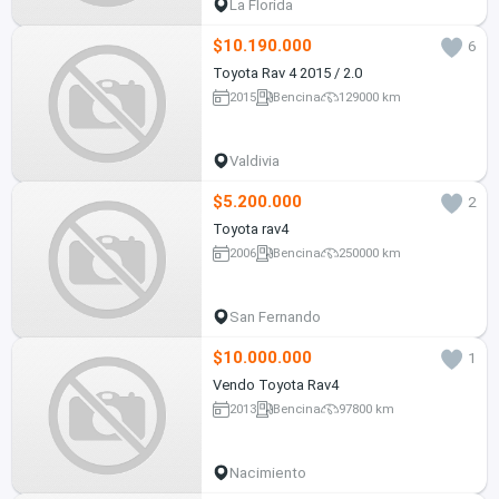
La Florida
$10.190.000
6
Toyota Rav 4 2015 / 2.0
2015
Bencina
129000 km
Valdivia
$5.200.000
2
Toyota rav4
2006
Bencina
250000 km
San Fernando
$10.000.000
1
Vendo Toyota Rav4
2013
Bencina
97800 km
Nacimiento