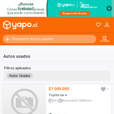
×
FILTRAR
Autos usados
Filtros aplicados
Autos Usados
$7.000.000
1
Toyota rav 4
2013
Bencina
178000 km