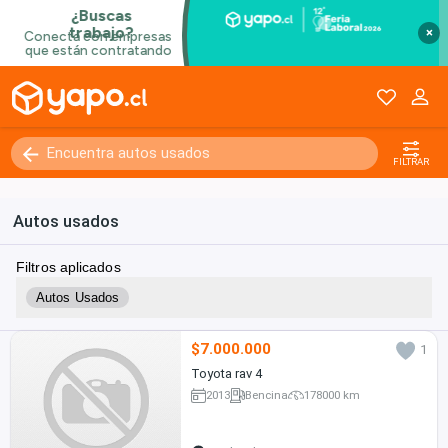
×
FILTRAR
Autos usados
Filtros aplicados
Autos Usados
$7.000.000
1
Toyota rav 4
2013
Bencina
178000 km