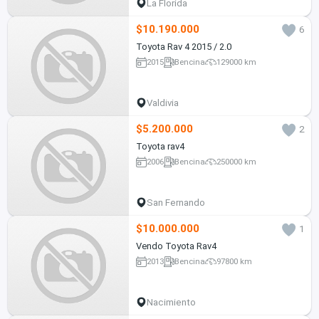
La Florida
$10.190.000
6
Toyota Rav 4 2015 / 2.0
2015
Bencina
129000 km
Valdivia
$5.200.000
2
Toyota rav4
2006
Bencina
250000 km
San Fernando
$10.000.000
1
Vendo Toyota Rav4
2013
Bencina
97800 km
Nacimiento