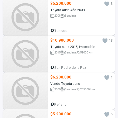
$5.200.000
3
Toyota Auris Año 2008
2008
Bencina
Temuco
$10.900.000
13
Toyota auris 2015,.impecable
2015
Bencina
59000 km
San Pedro de la Paz
$6.200.000
1
Vendo Toyota auris
2009
Bencina
235000 km
Peñaflor
$5.200.000
6