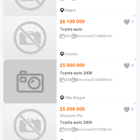
Maipú
$6.100.000
1
Toyota auris
2012
Bencina
140000 km
Osorno
$5.000.000
2
Toyota auris 2008
2008
Bencina
160000 km
Villa Alegre
$5.000.000
6
(Rebajado 9%)
Toyota auris 2009
2009
Bencina
177000 km