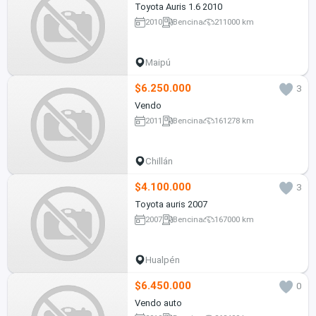
Toyota Auris 1.6 2010
2010
Bencina
211000 km
Maipú
$6.250.000
3
Vendo
2011
Bencina
161278 km
Chillán
$4.100.000
3
Toyota auris 2007
2007
Bencina
167000 km
Hualpén
$6.450.000
0
Vendo auto