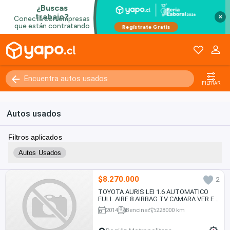
×
FILTRAR
Autos usados
Filtros aplicados
Autos Usados
$8.270.000
2
TOYOTA AURIS LEI 1.6 AUTOMATICO
FULL AIRE 8 AIRBAG TV CAMARA VER EN
LAS CONDEs 2014
2014
Bencina
228000 km