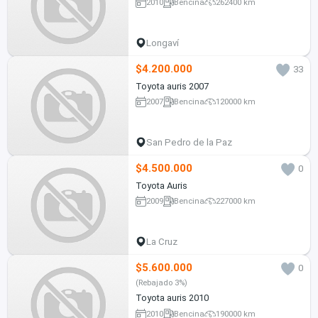
2010
Bencina
262400 km
Longaví
$4.200.000
33
Toyota auris 2007
2007
Bencina
120000 km
San Pedro de la Paz
$4.500.000
0
Toyota Auris
2009
Bencina
227000 km
La Cruz
$5.600.000
0
(Rebajado 3%)
Toyota auris 2010
2010
Bencina
190000 km