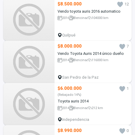
$8.500.000
12
Vendo toyota auris 2016 automatico
2016
Bencina
104000 km
Quilpué
$8.000.000
7
Vendo Toyota Auris 2014 único dueño
2014
Bencina
116000 km
San Pedro de la Paz
$6.000.000
1
(Rebajado 14%)
Toyota auris 2014
2014
Bencina
212 km
Independencia
$8.990.000
0