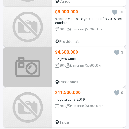
Curicó
$8.000.000
13
Venta de auto Toyota auris año 2015 por
cambio
2015
Bencina
87345 km
Providencia
$4.600.000
3
Toyota Auris
2010
Bencina
360000 km
Paredones
$11.500.000
0
Toyota auris 2019
2019
Bencina
150000 km
Talca