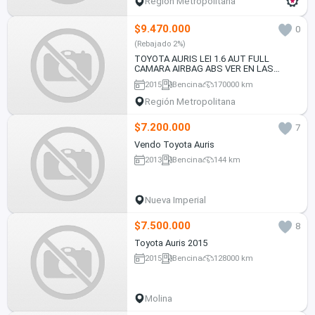
Región Metropolitana
$9.470.000
0
(Rebajado 2%)
TOYOTA AURIS LEI 1.6 AUT FULL
CAMARA AIRBAG ABS VER EN LAS
CONDEs 2015
2015
Bencina
170000 km
Región Metropolitana
$7.200.000
7
Vendo Toyota Auris
2013
Bencina
144 km
Nueva Imperial
$7.500.000
8
Toyota Auris 2015
2015
Bencina
128000 km
Molina