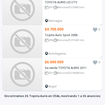
TOYOTA AURIS LEI CTV
2014
Bencina
159853 km
Rancagua
$4.700.000
0
Toyota Auris Sport 2006
2006
Bencina
151601 km
Antofagasta
$6.000.000
0
Se vende TOYOTA AURIS 2011
2011
Bencina
145000 km
Angol
Encontramos 26 Toyota Auris en Chile, mostrando 1 a 26 anuncios