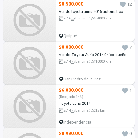
$8.500.000
12
Vendo toyota auris 2016 automatico
2016
Bencina
104000 km
Quilpué
$8.000.000
7
Vendo Toyota Auris 2014 único dueño
2014
Bencina
116000 km
San Pedro de la Paz
$6.000.000
1
(Rebajado 14%)
Toyota auris 2014
2014
Bencina
212 km
Independencia
$8.990.000
0