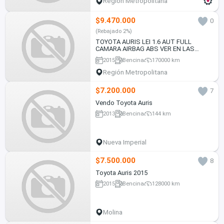
Región Metropolitana
$9.470.000
0
(Rebajado 2%)
TOYOTA AURIS LEI 1.6 AUT FULL
CAMARA AIRBAG ABS VER EN LAS
CONDEs 2015
2015
Bencina
170000 km
Región Metropolitana
$7.200.000
7
Vendo Toyota Auris
2013
Bencina
144 km
Nueva Imperial
$7.500.000
8
Toyota Auris 2015
2015
Bencina
128000 km
Molina