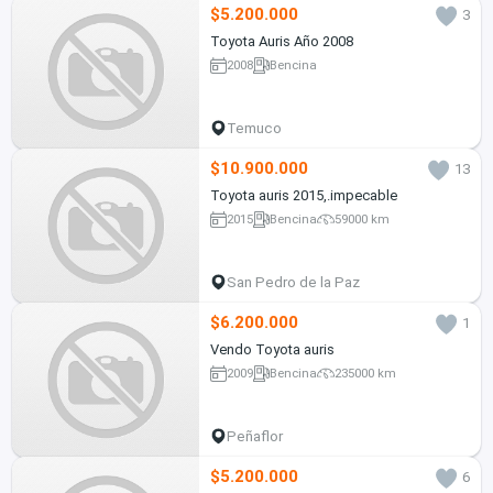
$5.200.000
3
Toyota Auris Año 2008
2008
Bencina
Temuco
$10.900.000
13
Toyota auris 2015,.impecable
2015
Bencina
59000 km
San Pedro de la Paz
$6.200.000
1
Vendo Toyota auris
2009
Bencina
235000 km
Peñaflor
$5.200.000
6