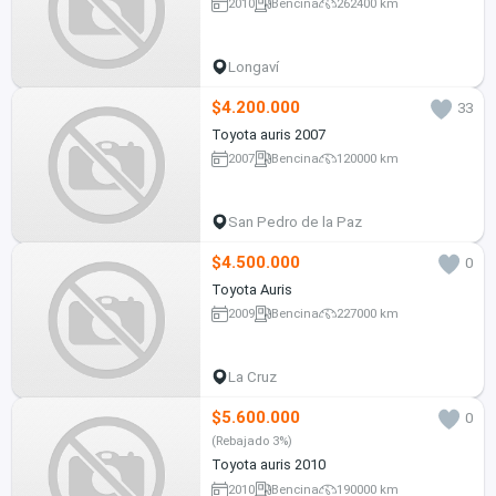
2010
Bencina
262400 km
Longaví
$4.200.000
33
Toyota auris 2007
2007
Bencina
120000 km
San Pedro de la Paz
$4.500.000
0
Toyota Auris
2009
Bencina
227000 km
La Cruz
$5.600.000
0
(Rebajado 3%)
Toyota auris 2010
2010
Bencina
190000 km