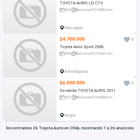
TOYOTA AURIS LEI CTV
2014
Bencina
159853 km
Rancagua
$4.700.000
0
Toyota Auris Sport 2006
2006
Bencina
151601 km
Antofagasta
$6.000.000
0
Se vende TOYOTA AURIS 2011
2011
Bencina
145000 km
Angol
Encontramos 26 Toyota Auris en Chile, mostrando 1 a 26 anuncios