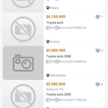
Maipú
$6.100.000
1
Toyota auris
2012
Bencina
140000 km
Osorno
$5.000.000
2
Toyota auris 2008
2008
Bencina
160000 km
Villa Alegre
$5.000.000
6
(Rebajado 9%)
Toyota auris 2009
2009
Bencina
177000 km