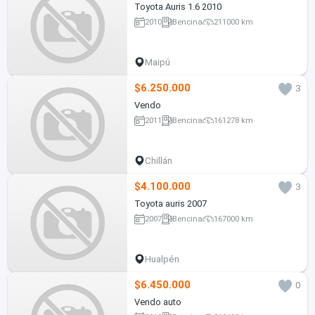
Toyota Auris 1.6 2010
2010
Bencina
211000 km
Maipú
$6.250.000
3
Vendo
2011
Bencina
161278 km
Chillán
$4.100.000
3
Toyota auris 2007
2007
Bencina
167000 km
Hualpén
$6.450.000
0
Vendo auto