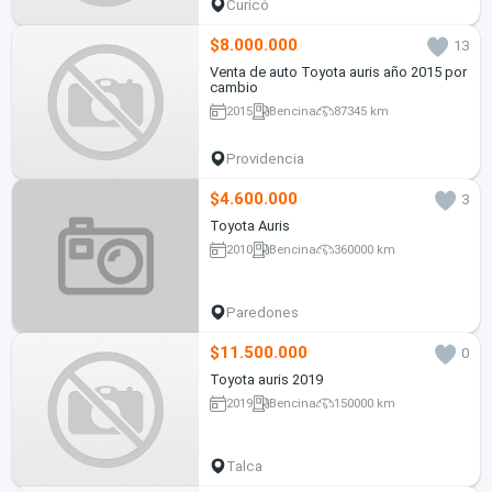
Curicó
$8.000.000
13
Venta de auto Toyota auris año 2015 por
cambio
2015
Bencina
87345 km
Providencia
$4.600.000
3
Toyota Auris
2010
Bencina
360000 km
Paredones
$11.500.000
0
Toyota auris 2019
2019
Bencina
150000 km
Talca