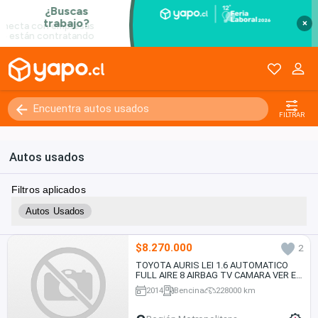
×
FILTRAR
Autos usados
Filtros aplicados
Autos Usados
$8.270.000
2
TOYOTA AURIS LEI 1.6 AUTOMATICO
FULL AIRE 8 AIRBAG TV CAMARA VER EN
LAS CONDEs 2014
2014
Bencina
228000 km